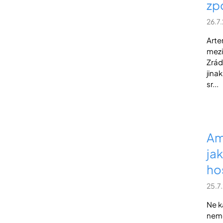
zp
26.7
Arte
mezi
Zrád
jina
sr...
Am
ja
ho
25.7
Ne k
nemo