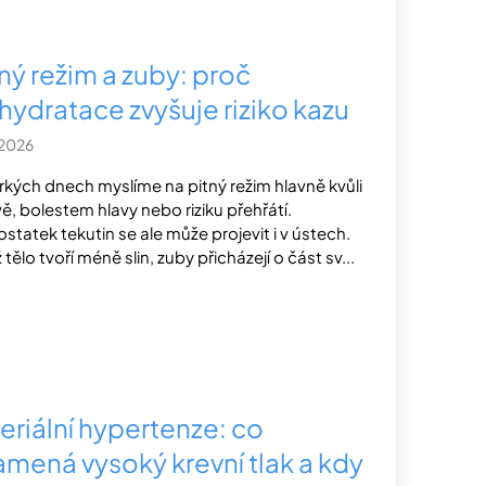
ný režim a zuby: proč
hydratace zvyšuje riziko kazu
.2026
rkých dnech myslíme na pitný režim hlavně kvůli
ě, bolestem hlavy nebo riziku přehřátí.
statek tekutin se ale může projevit i v ústech.
tělo tvoří méně slin, zuby přicházejí o část sv...
teriální hypertenze: co
amená vysoký krevní tlak a kdy