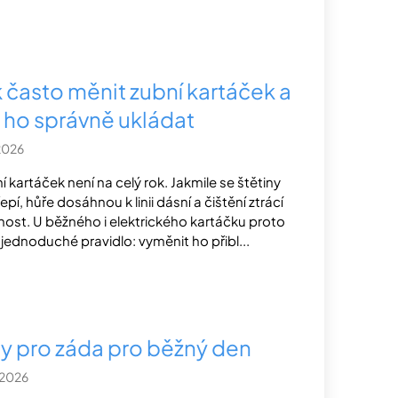
k často měnit zubní kartáček a
k ho správně ukládat
2026
í kartáček není na celý rok. Jakmile se štětiny
epí, hůře dosáhnou k linii dásní a čištění ztrácí
nost. U běžného i elektrického kartáčku proto
í jednoduché pravidlo: vyměnit ho přibl...
py pro záda pro běžný den
.2026