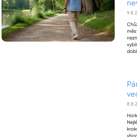
ne
i
9.8.
s
č
Chůz
měst
l
nezn
á
vybí
n
dobř
k
ů
Pár
ve
8.8.
Hork
Nejl
krok
vhod