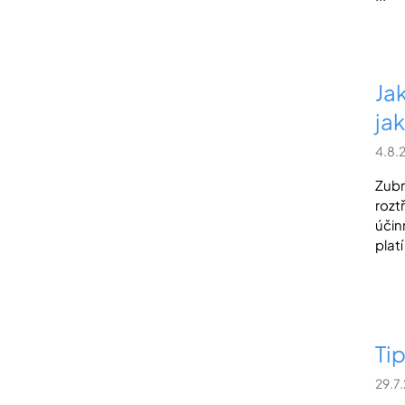
Ja
ja
4.8.
Zubn
roztř
účin
plat
Ti
29.7