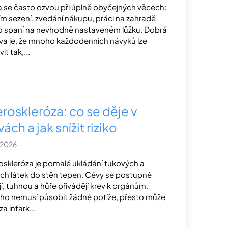
 se často ozvou při úplně obyčejných věcech:
ím sezení, zvedání nákupu, práci na zahradě
 spaní na nevhodně nastaveném lůžku. Dobrá
va je, že mnoho každodenních návyků lze
it tak,...
eroskleróza: co se děje v
ách a jak snížit riziko
.2026
oskleróza je pomalé ukládání tukových a
ích látek do stěn tepen. Cévy se postupně
jí, tuhnou a hůře přivádějí krev k orgánům.
ho nemusí působit žádné potíže, přesto může
za infark...