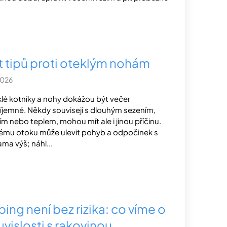
t tipů proti oteklým nohám
2026
lé kotníky a nohy dokážou být večer
íjemné. Někdy souvisejí s dlouhým sezením,
ím nebo teplem, mohou mít ale i jinou příčinu.
ému otoku může ulevit pohyb a odpočinek s
ma výš; náhl...
ing není bez rizika: co víme o
uvislosti s rakovinou