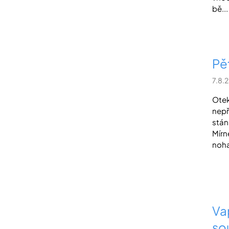
bě...
Pě
7.8.
Otek
nepř
stán
Mírn
noha
Vap
so