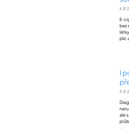
6.8.
E-ci
bez 
látk
plic
I 
pře
5.8.
Diag
naru
ale 
průb
...