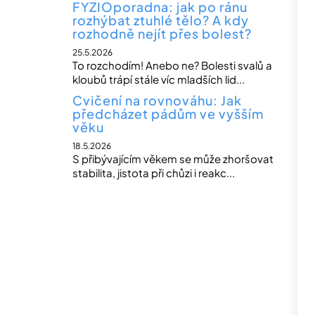
FYZIOporadna: jak po ránu
rozhýbat ztuhlé tělo? A kdy
rozhodně nejít přes bolest?
25.5.2026
To rozchodím! Anebo ne? Bolesti svalů a
kloubů trápí stále víc mladších lid...
Cvičení na rovnováhu: Jak
předcházet pádům ve vyšším
věku
18.5.2026
S přibývajícím věkem se může zhoršovat
stabilita, jistota při chůzi i reakc...