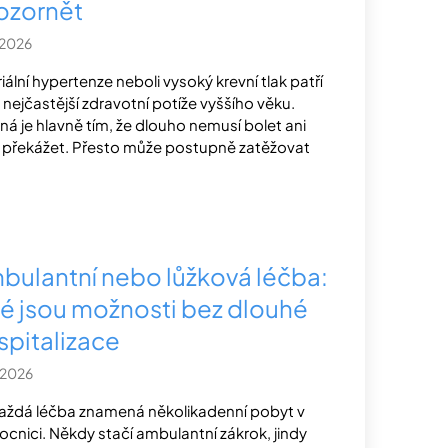
ozornět
.2026
riální hypertenze neboli vysoký krevní tlak patří
 nejčastější zdravotní potíže vyššího věku.
ná je hlavně tím, že dlouho nemusí bolet ani
k překážet. Přesto může postupně zatěžovat
bulantní nebo lůžková léčba:
ké jsou možnosti bez dlouhé
spitalizace
.2026
aždá léčba znamená několikadenní pobyt v
cnici. Někdy stačí ambulantní zákrok, jindy