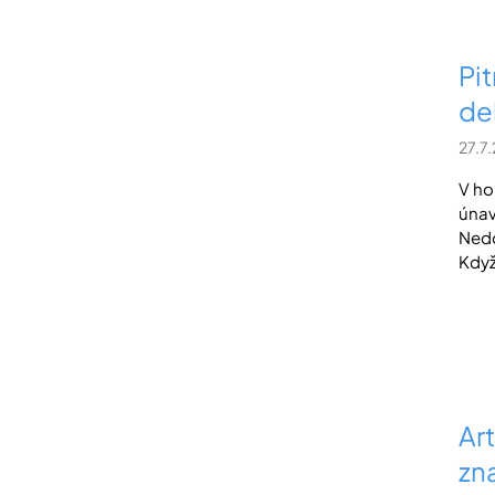
Pit
de
27.7
V ho
únav
Nedo
Když 
Ar
zn