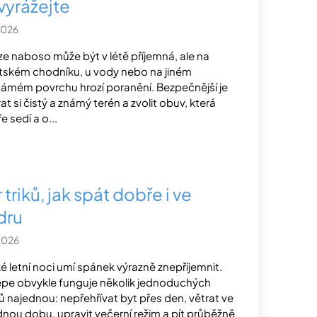
vyrážejte
2026
e naboso může být v létě příjemná, ale na
ském chodníku, u vody nebo na jiném
ámém povrchu hrozí poranění. Bezpečnější je
rat si čistý a známý terén a zvolit obuv, která
e sedí a o...
 triků, jak spát dobře i ve
dru
2026
é letní noci umí spánek výrazně znepříjemnit.
épe obvykle funguje několik jednoduchých
ů najednou: nepřehřívat byt přes den, větrat ve
nou dobu, upravit večerní režim a pít průběžně