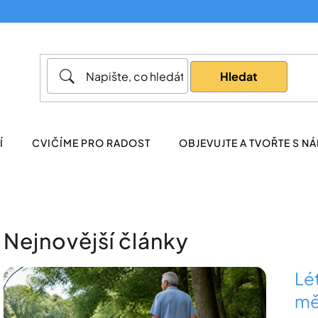
Co potřebujete najít?
Hledat
Doporučujeme
Í
CVIČÍME PRO RADOST
OBJEVUJTE A TVOŘTE S NÁ
Nejnovější články
V
Lét
ý
mě
p