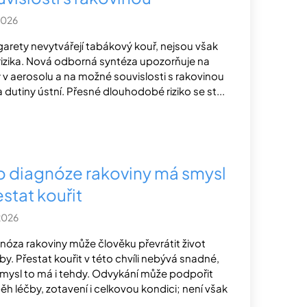
2026
garety nevytvářejí tabákový kouř, nejsou však
rizika. Nová odborná syntéza upozorňuje na
y v aerosolu a na možné souvislosti s rakovinou
 a dutiny ústní. Přesné dlouhodobé riziko se st...
po diagnóze rakoviny má smysl
stat kouřit
2026
nóza rakoviny může člověku převrátit život
by. Přestat kouřit v této chvíli nebývá snadné,
smysl to má i tehdy. Odvykání může podpořit
ěh léčby, zotavení i celkovou kondici; není však