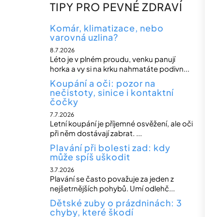
n
TIPY PRO PEVNÉ ZDRAVÍ
n
í
Komár, klimatizace, nebo
varovná uzlina?
p
8.7.2026
a
Léto je v plném proudu, venku panují
n
horka a vy si na krku nahmatáte podivn...
e
Koupání a oči: pozor na
nečistoty, sinice i kontaktní
l
čočky
7.7.2026
Letní koupání je příjemné osvěžení, ale oči
při něm dostávají zabrat. ...
Plavání při bolesti zad: kdy
může spíš uškodit
3.7.2026
Plavání se často považuje za jeden z
nejšetrnějších pohybů. Umí odlehč...
Dětské zuby o prázdninách: 3
chyby, které škodí