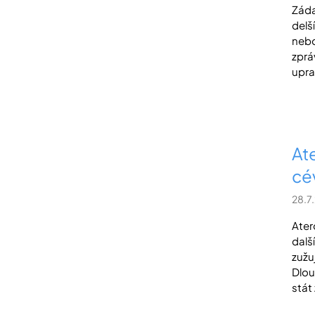
Záda
delš
nebo
zprá
uprav
At
cév
28.7
Ater
dalš
zužu
Dlou
stát 