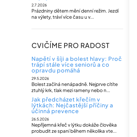
2.7.2026
Prázdniny dětem mění denní režim. Jezdí
na výlety, tráví více času u v...
CVIČÍME PRO RADOST
Napětí v šíji a bolest hlavy: Proč
trápí stále více seniorů a co
opravdu pomáhá
29.5.2026
Bolest začíná nenápadně. Nejprve cítíte
ztuhlý krk, tlak mezi rameny nebo n...
Jak předcházet křečím v
lýtkách: Nejčastější příčiny a
účinná prevence
26.5.2026
Nepříjemná křeč v lýtku dokáže člověka
probudit ze spaní během několika vte...