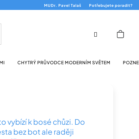
MUDr. Pavel Talaš
Potřebujete poradit?
Přihlášení
Nákup
košík
MI
CHYTRÝ PRŮVODCE MODERNÍM SVĚTEM
POZNEJ
o vybízí k bosé chůzi. Do
sta bez bot ale raději