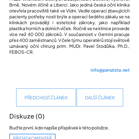
Brně, Novém Jičíně a Liberci. Jako jediná česká oční klinika
otevřela pracoviště také ve Vídni. Vedle operací zbavujících
pacienty potřeby nosit brýle a operací šedého zákalu se na
klinikách provádějí i estetické zákroky, jako například
plastika horních a dolních víček. Ročně se na klinice provede
více než 40 000 zákroků. V současnosti v Gemini pracuje
přes 400 zaměstnanců. V čele týmu operatérů stojí světově
uznávaný oční chirurg prim. MUDr. Pavel Stodůlka, Ph.D.,
FEBOS-CR.
info@penzista.net
PŘEDCHOZÍ ČLÁNEK
DALŠÍ ČLÁNEK
Diskuze (0)
Buďte první, kdo napíše příspěvek k této položce.
PŘIDAT KOMENTÁŘ