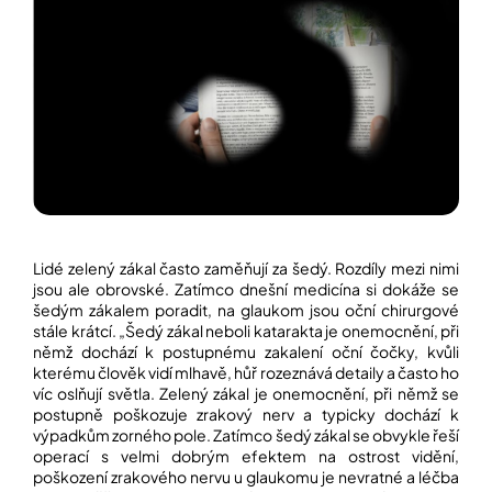
Lidé zelený zákal často zaměňují za šedý. Rozdíly mezi nimi
jsou ale obrovské. Zatímco dnešní medicína si dokáže se
šedým zákalem poradit, na glaukom jsou oční chirurgové
stále krátcí. „Šedý zákal neboli katarakta je onemocnění, při
němž dochází k postupnému zakalení oční čočky, kvůli
kterému člověk vidí mlhavě, hůř rozeznává detaily a často ho
víc oslňují světla. Zelený zákal je onemocnění, při němž se
postupně poškozuje zrakový nerv a typicky dochází k
výpadkům zorného pole. Zatímco šedý zákal se obvykle řeší
operací s velmi dobrým efektem na ostrost vidění,
poškození zrakového nervu u glaukomu je nevratné a léčba