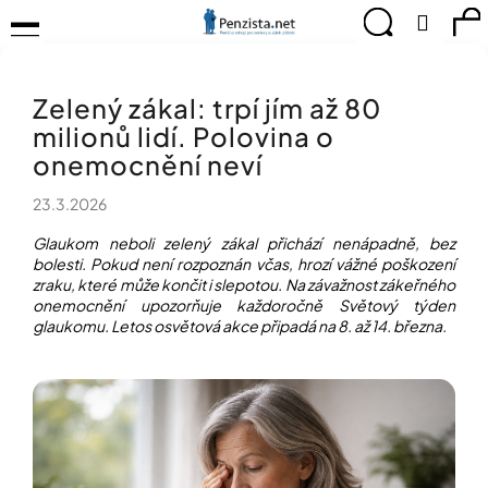
K
Přejít
Menu
Hledat
Ná
Přihlá
na
o
obsah
š
Zpět
Zpět
ko
KOMPENZAČNÍ
í
POMŮCKY
Zelený zákal: trpí jím až 80
k
C
TIPY
milionů lidí. Polovina o
o
PRO
p
onemocnění neví
PEVNÉ
ZDRAVÍ
o
23.3.2026
t
CVIČÍME
ř
PRO
Glaukom neboli zelený zákal přichází nenápadně, bez
e
RADOST
bolesti. Pokud není rozpoznán včas, hrozí vážné poškození
b
zraku, které může končit i slepotou. Na závažnost zákeřného
u
onemocnění upozorňuje každoročně Světový týden
OBJEVUJTE
A
j
glaukomu. Letos osvětová akce připadá na 8. až 14. března.
TVOŘTE
e
S
t
NÁMI
e
CHYTRÝ
n
PRŮVODCE
a
MODERNÍM
j
SVĚTEM