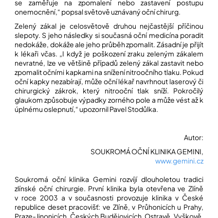
se zaměřuje na zpomalení nebo zastavení postupu
onemocnění,“ popsal světově uznávaný oční chirurg.
Zelený zákal je celosvětově druhou nejčastější příčinou
slepoty. S jeho následky si současná oční medicína poradit
nedokáže, dokáže ale jeho průběh zpomalit. Zásadní je přijít
k lékaři včas. „I když je poškození zraku zeleným zákalem
nevratné, lze ve většině případů zelený zákal zastavit nebo
zpomalit očními kapkami na snížení nitroočního tlaku. Pokud
oční kapky nezabírají, může oční lékař navrhnout laserový či
chirurgický zákrok, který nitrooční tlak sníží. Pokročilý
glaukom způsobuje výpadky zorného pole a může vést až k
úplnému oslepnutí,“ upozornil Pavel Stodůlka.
Autor:
SOUKROMÁ OČNÍ KLINIKA GEMINI,
www.gemini.cz
Soukromá oční klinika Gemini rozvíjí dlouholetou tradici
zlínské oční chirurgie. První klinika byla otevřena ve Zlíně
v roce 2003 a v současnosti provozuje klinika v České
republice deset pracovišť: ve Zlíně, v Průhonicích u Prahy,
Praze-Jinonicích, Českých Budějovicích, Ostravě, Vyškově,