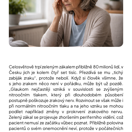
í
t
POZNEJTE
&
?
ZAŽIJTE,
CO
SE
PRÁVĚ
DĚJE
HLEDAT
VAŠE
SLOVA,
NAŠE
INSPIRACE
Celosvětově trpí zeleným zákalem přibližně 80 milionů lidí, v
D
Česku jich je kolem čtyř set tisíc. Přezdívá se mu „tichý
o
ZÁBAVA,
zabiják zraku“, protože nebolí. Když si člověk všimne, že
p
KTERÁ
s jeho zrakem něco není v pořádku, může být už pozdě.
POSÍLÍ
o
„Glaukom nejčastěji vzniká v souvislosti se zvýšeným
PAMĚŤ
r
I
nitroočním tlakem, který při dlouhodobém působení
u
KONCENTRACI
postupně poškozuje zrakový nerv. Rozvinout se však může i
č
při normálním nitroočním tlaku a na jeho vzniku se mohou
u
podílet například změny v prokrvení zrakového nervu.
BAZAR
j
A
Zelený zákal se projevuje zhoršením periferního vidění, což
e
REPASOVANÉ
pacient nemusí ze začátku vůbec poznat. Přibližně polovina
m
POMŮCKY
pacientů o svém onemocnění neví, protože v počátečních
e