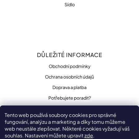
Sídlo
DŮLEŽITÉ INFORMACE
Obchodní podmínky
Ochrana osobních údajů
Doprava a platba
Potřebujete poradit?
Tento web používá soubory cookies pro správné
fungování, analýzu a marketing a díky tomu můžeme
SLEDUJTE NÁS
web neustále zlepšovat. Některé cookies vyžadují váš
souhlas. Nastavení můžete upravit
zde
.