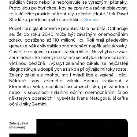
stádiích často nebolí a neprojevuje se výraznými příznaky.
Proto jsou po čtyřicítce, kdy se zpravidla začíná objevovat,
tolik důležité pravidelné kontroly u očního lékaře,“ řekl Pavel
Přihlášení
Stodůlka, přednosta sítě očních klinik
Gemini
.
Počet lidí s glaukomem v populaci stále narůstá. Odhaduje
se, že do roku 2040 může být závažným onemocněním
zdraku postiženo až 110 milionů lidí. Roli hrají především
genetika, věk a vliv dalších onemocnění, například cukrovky.
Častěji se objevuje u osob starších 65 let. Nevyhýbá se však
ani mladším. Se zeleným zákalem se potýkají dokonce i děti,
většinou dědičně. „Výskyt zeleného zákalu se nejčastěji
diagnostikuje u dospělých a riziko s přibývajícími roky roste.
Zelený zákal ale mohou mít i mladí lidé a vzácně i děti.
Některé typy zeleného zákalu mohou vzniknout v
kterémkoli věku, například po úrazech oka, při zánětech
nebo i v souvislosti s dalšími očními onemocněními či po
některých operacích,“ vysvětlila Ivana Maťugová, lékařka
oční kliniky Gemini.