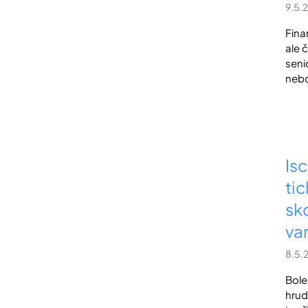
9.5.
Fina
ale 
seni
nebo
Is
ti
sk
va
8.5.
Bole
hrud