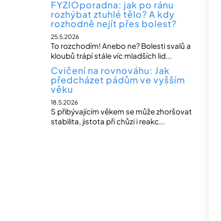
FYZIOporadna: jak po ránu
rozhýbat ztuhlé tělo? A kdy
rozhodně nejít přes bolest?
25.5.2026
To rozchodím! Anebo ne? Bolesti svalů a
kloubů trápí stále víc mladších lid...
Cvičení na rovnováhu: Jak
předcházet pádům ve vyšším
věku
18.5.2026
S přibývajícím věkem se může zhoršovat
stabilita, jistota při chůzi i reakc...