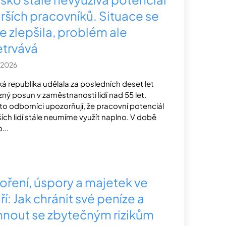
arších pracovníků. Situace se
e zlepšila, problém ale
etrvává
.2026
á republika udělala za posledních deset let
zný posun v zaměstnanosti lidí nad 55 let.
to odborníci upozorňují, že pracovní potenciál
ších lidí stále neumíme využít naplno. V době
...
oření, úspory a majetek ve
ří: Jak chránit své peníze a
hnout se zbytečným rizikům