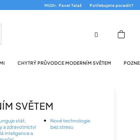
MUDr. Pavel Talaš
Potřebujete poradit?
Přihlášení
Nákup
košík
MI
CHYTRÝ PRŮVODCE MODERNÍM SVĚTEM
POZNEJ
ÍM SVĚTEM
funguje stát,
Nové technologie
y a zdravotnictví
bez stresu
á inteligence a
rmační