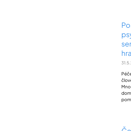
Po
ps
se
hra
31.5
Péče
člov
Mnoh
doma
pomo
Če