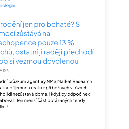
nologie
rodění jen pro bohaté? S
mocí zůstává na
schopence pouze 13 %
hů, ostatní ji raději přechodí
bo si vezmou dovolenou
.2026
dní průzkum agentury NMS Market Research
al nepříjemnou realitu: při běžných virózách
o lidí nezůstává doma, i když by odpočinek
ebovali. Jen menší část dotázaných tehdy
a, ž...