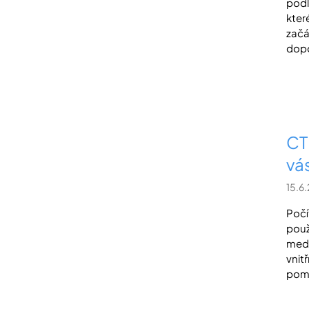
podl
kter
začá
dopo
CT
vá
15.6
Počí
použ
medi
vnitř
pomá