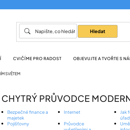
Co potřebujete najít?
Hledat
Doporučujeme
Í
CVIČÍME PRO RADOST
OBJEVUJTE A TVOŘTE S NÁ
ÍM SVĚTEM
CHYTRÝ PRŮVODCE MODERN
Bezpečné finance a
Internet
Jak 
majetek
úřad
Pojišťovny
Průvodce
Uměl
vyšetřeními a
info