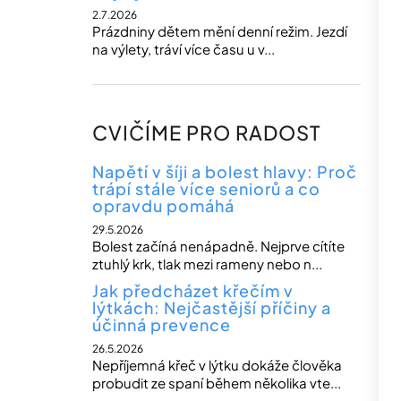
2.7.2026
Prázdniny dětem mění denní režim. Jezdí
na výlety, tráví více času u v...
CVIČÍME PRO RADOST
Napětí v šíji a bolest hlavy: Proč
trápí stále více seniorů a co
opravdu pomáhá
29.5.2026
Bolest začíná nenápadně. Nejprve cítíte
ztuhlý krk, tlak mezi rameny nebo n...
Jak předcházet křečím v
lýtkách: Nejčastější příčiny a
účinná prevence
26.5.2026
Nepříjemná křeč v lýtku dokáže člověka
probudit ze spaní během několika vte...