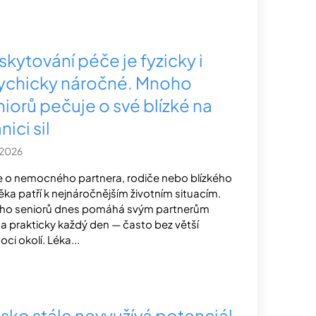
skytování péče je fyzicky i
ychicky náročné. Mnoho
niorů pečuje o své blízké na
nici sil
.2026
 o nemocného partnera, rodiče nebo blízkého
ěka patří k nejnáročnějším životním situacím.
o seniorů dnes pomáhá svým partnerům
 prakticky každý den — často bez větší
ci okolí. Léka...
sko stále nevyužívá potenciál