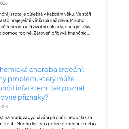
2026
nční jistota je důležitá v každém věku. Ve stáří
často hraje ještě větší roli než dříve. Mnoho
orů řeší rostoucí životní náklady, energie, léky
 pomoc rodině. Zároveň přibývá finančníc...
chemická choroba srdeční:
chý problém, který může
ončit infarktem. Jak poznat
rovné příznaky?
2026
st na hrudi, zadýchávání při chůzi nebo tlak za
ní kostí. Mnoho lidí tyto potíže podceňuje nebo