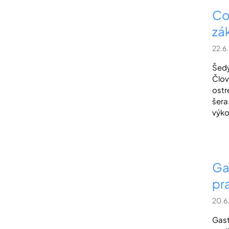
Co
zá
22.6
Šedý
Člov
ostré
šera
výko.
Ga
pr
20.6
Gast