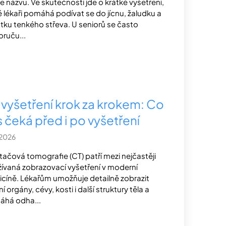
e názvu. Ve skutečnosti jde o krátké vyšetření,
é lékaři pomáhá podívat se do jícnu, žaludku a
tku tenkého střeva. U seniorů se často
ruču...
 vyšetření krok za krokem: Co
s čeká před i po vyšetření
.2026
tačová tomografie (CT) patří mezi nejčastěji
ívaná zobrazovací vyšetření v moderní
cíně. Lékařům umožňuje detailně zobrazit
ní orgány, cévy, kosti i další struktury těla a
há odha...