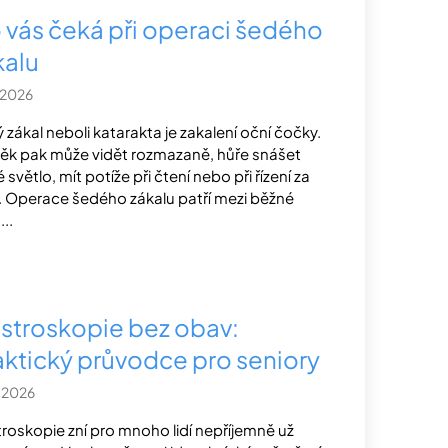
 vás čeká při operaci šedého
kalu
.2026
 zákal neboli katarakta je zakalení oční čočky.
ěk pak může vidět rozmazaně, hůře snášet
 světlo, mít potíže při čtení nebo při řízení za
. Operace šedého zákalu patří mezi běžné
..
stroskopie bez obav:
aktický průvodce pro seniory
.2026
roskopie zní pro mnoho lidí nepříjemně už