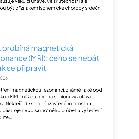
řisuzuje věku či únavě. Ve skutečnosti ale
u být příznakem ischemické choroby srdeční
k probíhá magnetická
zonance (MRI): čeho se nebát
ak se připravit
2026
tření magnetickou rezonancí, známé také pod
tkou MRI, může u mnoha seniorů vyvolávat
y. Někteří lidé se bojí uzavřeného prostoru,
u přístroje nebo samotného průběhu vyšetření.
kute...