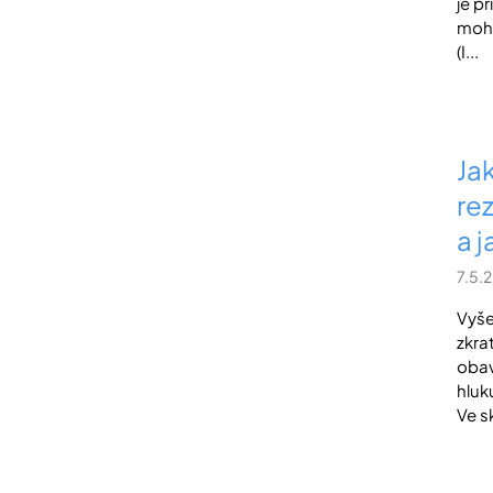
je p
moho
(I...
Ja
re
a j
7.5.
Vyše
zkra
obav
hluk
Ve s