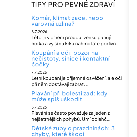
n
TIPY PRO PEVNÉ ZDRAVÍ
n
í
Komár, klimatizace, nebo
varovná uzlina?
p
8.7.2026
a
Léto je v plném proudu, venku panují
n
horka a vy si na krku nahmatáte podivn...
e
Koupání a oči: pozor na
nečistoty, sinice i kontaktní
l
čočky
7.7.2026
Letní koupání je příjemné osvěžení, ale oči
při něm dostávají zabrat. ...
Plavání při bolesti zad: kdy
může spíš uškodit
3.7.2026
Plavání se často považuje za jeden z
nejšetrnějších pohybů. Umí odlehč...
Dětské zuby o prázdninách: 3
chyby, které škodí