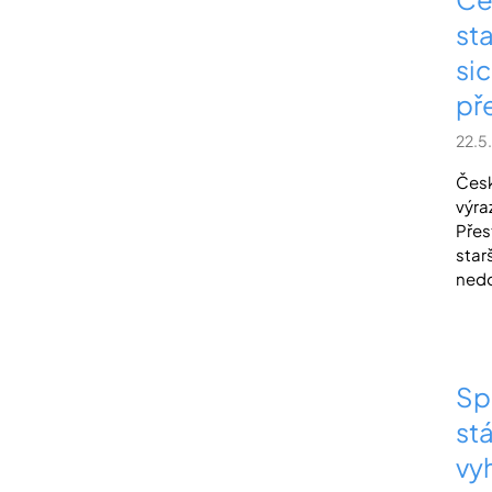
st
sic
př
22.5
Česk
výra
Přes
star
nedo
Sp
stá
vy