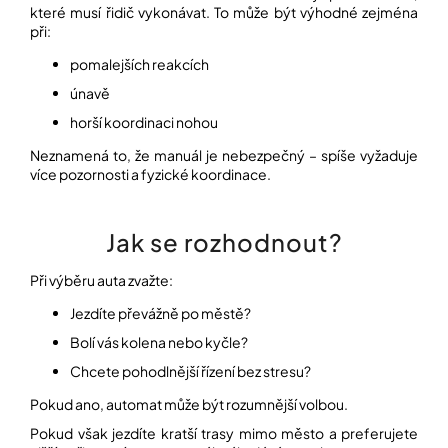
které musí řidič vykonávat. To může být výhodné zejména
při:
pomalejších reakcích
únavě
horší koordinaci nohou
Neznamená to, že manuál je nebezpečný – spíše vyžaduje
více pozornosti a fyzické koordinace.
Jak se rozhodnout?
Při výběru auta zvažte:
Jezdíte převážně po městě?
Bolí vás kolena nebo kyčle?
Chcete pohodlnější řízení bez stresu?
Pokud ano, automat může být rozumnější volbou.
Pokud však jezdíte kratší trasy mimo město a preferujete