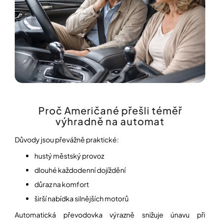
í
t
POZNEJTE
&
?
ZAŽIJTE,
CO
SE
PRÁVĚ
DĚJE
HLEDAT
VAŠE
SLOVA,
NAŠE
INSPIRACE
Proč Američané přešli téměř
D
výhradně na automat
o
ZÁBAVA,
p
KTERÁ
Důvody jsou převážně praktické:
POSÍLÍ
o
PAMĚŤ
r
hustý městský provoz
I
u
KONCENTRACI
č
dlouhé každodenní dojíždění
u
důraz na komfort
BAZAR
j
A
e
širší nabídka silnějších motorů
REPASOVANÉ
m
POMŮCKY
Automatická převodovka výrazně snižuje únavu při
e