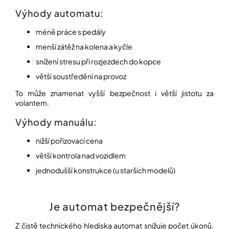
Výhody automatu:
méně práce s pedály
menší zátěž na kolena a kyčle
snížení stresu při rozjezdech do kopce
větší soustředění na provoz
To může znamenat vyšší bezpečnost i větší jistotu za
volantem.
Výhody manuálu:
nižší pořizovací cena
větší kontrola nad vozidlem
jednodušší konstrukce (u starších modelů)
Je automat bezpečnější?
Z čistě technického hlediska automat snižuje počet úkonů,