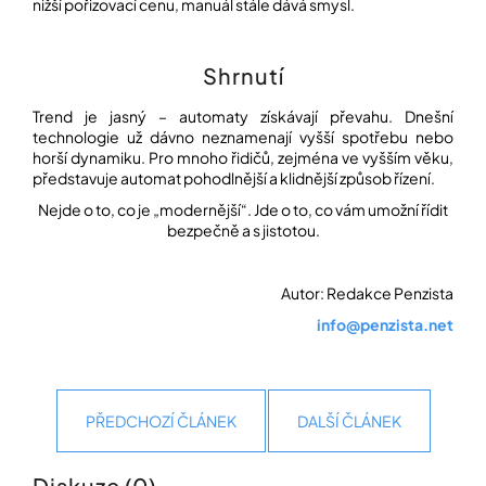
nižší pořizovací cenu, manuál stále dává smysl.
Shrnutí
Trend je jasný – automaty získávají převahu. Dnešní
technologie už dávno neznamenají vyšší spotřebu nebo
horší dynamiku. Pro mnoho řidičů, zejména ve vyšším věku,
představuje automat pohodlnější a klidnější způsob řízení.
Nejde o to, co je „modernější“. Jde o to, co vám umožní řídit
bezpečně a s jistotou.
Autor: Redakce Penzista
info@penzista.net
PŘEDCHOZÍ ČLÁNEK
DALŠÍ ČLÁNEK
Diskuze (0)