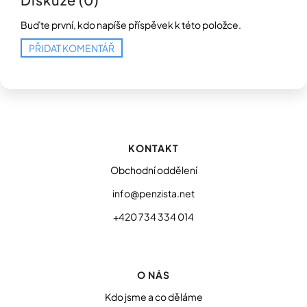
Buďte první, kdo napíše příspěvek k této položce.
PŘIDAT KOMENTÁŘ
Z
á
p
KONTAKT
a
t
Obchodní oddělení
í
info@penzista.net
+420 734 334 014
O NÁS
Kdo jsme a co děláme