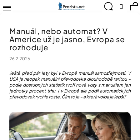
K
Přejít
Menu
Hledat
Ná
Přihlá
na
o
obsah
š
Zpět
Zpět
ko
KOMPENZAČNÍ
í
POMŮCKY
Manuál, nebo automat? V
k
C
TIPY
Americe už je jasno, Evropa se
o
PRO
p
rozhoduje
PEVNÉ
ZDRAVÍ
o
26.2.2026
t
CVIČÍME
ř
PRO
e
Ještě před pár lety byl v Evropě manuál samozřejmostí. V
RADOST
USA je naopak manuální převodovka dlouhodobě raritou –
b
podle dostupných statistik tvoří nové vozy s manuálem jen
u
OBJEVUJTE
jednotky procent trhu. I v Evropě ale podíl automatických
A
j
převodovek rychle roste.
Čím to je – a která volba je lepší?
TVOŘTE
e
S
t
NÁMI
e
CHYTRÝ
n
PRŮVODCE
a
MODERNÍM
j
SVĚTEM