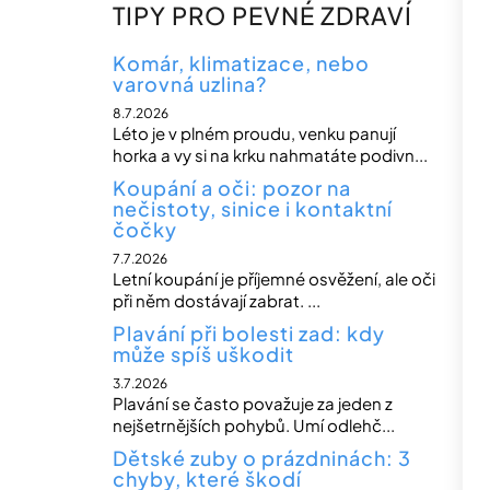
n
TIPY PRO PEVNÉ ZDRAVÍ
n
í
Komár, klimatizace, nebo
varovná uzlina?
p
8.7.2026
a
Léto je v plném proudu, venku panují
n
horka a vy si na krku nahmatáte podivn...
e
Koupání a oči: pozor na
nečistoty, sinice i kontaktní
l
čočky
7.7.2026
Letní koupání je příjemné osvěžení, ale oči
při něm dostávají zabrat. ...
Plavání při bolesti zad: kdy
může spíš uškodit
3.7.2026
Plavání se často považuje za jeden z
nejšetrnějších pohybů. Umí odlehč...
Dětské zuby o prázdninách: 3
chyby, které škodí