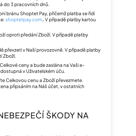
á do 3 pracovních dnů.
ní bránu Shoptet Pay, přičemž platba se řídí
se:
shoptetpay.com
.
V případě platby kartou
ží oproti předání Zboží. V případě platby
dě převzetí v Naší provozovně. V případě platby
í Zboží.
Celkové ceny a bude zaslána na Vaši e-
a dostupná v Uživatelském úču.
atíte Celkovou cenu a Zboží převezmete.
ena připsáním na Náš účet, v ostatních
 NEBEZPEČÍ ŠKODY NA