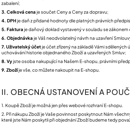
zabalení;
3. Celková cena
je součet Ceny a Ceny za dopravu;
4. DPH
je daň z přidané hodnoty dle platných právních předpi
5. Faktura
je daňový doklad vystavený v souladu se zákonem 
6. Objednávka
je Váš neodvolatelný návrh na uzavření Smlouvy
7. Uživatelský účet
je účet zřízený na základě Vámi sdělených 
uchovávání historie objednaného Zboží a uzavřených Smluv;
8. Vy
jste osoba nakupující na Našem E-shopu, právními předp
9. Zboží
je vše, co můžete nakoupit na E-shopu.
II. OBECNÁ USTANOVENÍ A POUČ
1. Koupě Zboží je možná jen přes webové rozhraní E-shopu.
2. Při nákupu Zboží je Vaše povinnost poskytnout Nám všechn
které jste Nám poskytli při objednání Zboží budeme tedy pova