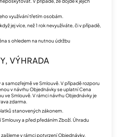
neposkytovat. V případě, že dojde k jejich
 jeho využívání třetím osobám.
yž jej více, než 1 rok nevyužíváte, či v případě,
jména s ohledem na nutnou údržbu
KY, VÝHRADA
y a samozřejmě ve Smlouvě. V případě rozporu
nou v návrhu Objednávky se uplatní Cena
ou ve Smlouvě. V rámci návrhu Objednávky je
rava zdarma.
platků stanovených zákonem.
í Smlouvy a před předáním Zboží. Úhradu
zašleme v rámci potvrzení Objednávky.