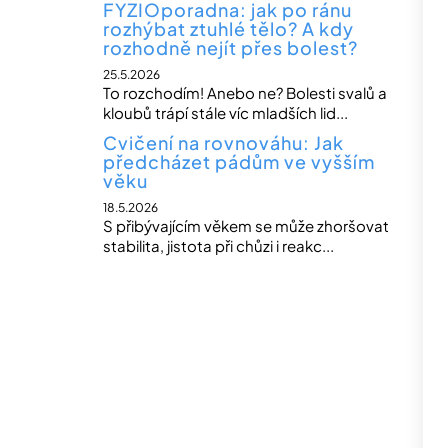
FYZIOporadna: jak po ránu
rozhýbat ztuhlé tělo? A kdy
rozhodně nejít přes bolest?
25.5.2026
To rozchodím! Anebo ne? Bolesti svalů a
kloubů trápí stále víc mladších lid...
Cvičení na rovnováhu: Jak
předcházet pádům ve vyšším
věku
18.5.2026
S přibývajícím věkem se může zhoršovat
stabilita, jistota při chůzi i reakc...