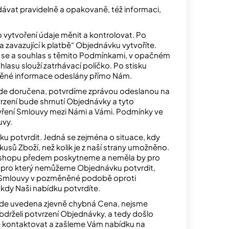
ávat pravidelně a opakovaně, též informaci,
 vytvoření údaje měnit a kontrolovat. Po
 zavazující k platbě“ Objednávku vytvoříte.
ní se a souhlas s těmito Podmínkami, v opačném
asu slouží zatrhávací políčko. Po stisku
lněné informace odeslány přímo Nám.
ude doručena, potvrdíme zprávou odeslanou na
zení bude shrnutí Objednávky a tyto
vření Smlouvy mezi Námi a Vámi. Podmínky ve
uvy.
 potvrdit. Jedná se zejména o situace, kdy
usů Zboží, než kolik je z naší strany umožněno.
E-shopu předem poskytneme a neměla by pro
d, pro který nemůžeme Objednávku potvrdit,
 Smlouvy v pozměněné podobě oproti
 kdy Naši nabídku potvrdíte.
bude uvedena zjevně chybná Cena, nejsme
bdrželi potvrzení Objednávky, a tedy došlo
ě kontaktovat a zašleme Vám nabídku na