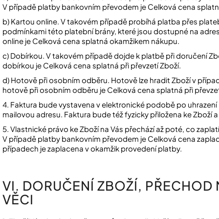
V případě platby bankovním převodem je Celková cena splatn
b) Kartou online. V takovém případě probíhá platba přes plateb
podmínkami této platební brány, které jsou dostupné na adre
online je Celková cena splatná okamžikem nákupu.
c) Dobírkou.
V takovém případě dojde k platbě při doručení Zbo
dobírkou je Celková cena splatná při převzetí Zboží.
d) Hotově při osobním odběru. Hotově lze hradit Zboží v přípa
hotově při osobním odběru je Celková cena splatná při převzet
4. Faktura bude vystavena v elektronické podobě po uhrazení 
mailovou adresu. Faktura bude též fyzicky přiložena ke Zboží 
5. Vlastnické právo ke Zboží na Vás přechází až poté, co zapl
V případě platby bankovním převodem je Celková cena zaplac
případech je zaplacena v okamžik provedení platby.
VI. DORUČENÍ ZBOŽÍ, PŘECHOD
VĚCI