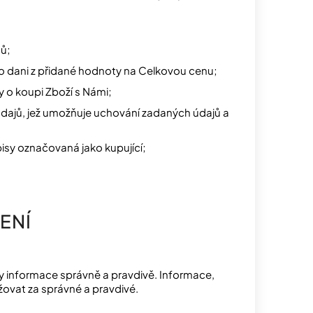
sů;
o dani z přidané hodnoty na Celkovou cenu;
 o koupi Zboží s Námi;
údajů, jež umožňuje uchování zadaných údajů a
isy označovaná jako kupující;
ENÍ
y informace správně a pravdivě. Informace,
žovat za správné a pravdivé.