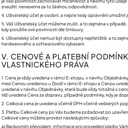
je Vaší povinností zachovávat mlčenlivost a nikomu tyto údaje 
zneužití, neneseme za to žádnou odpovědnost.
4. Uživatelský účet je osobní, a nejste tedy oprávněni umožnit
5. Váš Uživatelský účet můžeme zrušit, a to zejména v případě, kd
kdy porušíte své povinnosti dle Smlouvy.
6. Uživatelský účet nemusí být dostupný nepřetržitě, a to ze
hardwarového a softwarového vybavení.
V. CENOVÉ A PLATEBNÍ PODMÍN
VLASTNICKÉHO PRÁVA
1. Cena je vždy uvedena v rámci E-shopu, v návrhu Objednávk
mezi Cenou uvedenou u Zboží v rámci E-shopu a Cenou uvede
uvedená v návrhu Objednávky, která bude vždy totožná s cen
též uvedena Cena za dopravu, případně podmínky, kdy je dop
2. Celková cena je uvedena včetně DPH včetně veškerých po
3. Platbu Celkové ceny po Vás budeme požadovat po uzavřen
Celkové ceny můžete provést
následujícími
způsoby:
a) Bankovním převodem. Informace pro provedení platby Vám 