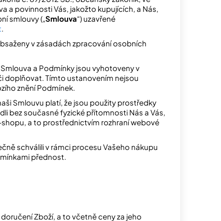
va a povinnosti Vás, jakožto kupujících, a Nás,
pní smlouvy („
Smlouva
“) uzavřené
t
.
obsaženy v zásadách zpracování osobních
. Smlouva a Podmínky jsou vyhotoveny v
i doplňovat. Tímto ustanovením nejsou
ozího znění Podmínek.
naši Smlouvu platí, že jsou použity prostředky
li bez současné fyzické přítomnosti Nás a Vás,
-shopu, a to prostřednictvím rozhraní webové
čně schválili v rámci procesu Vašeho nákupu
dmínkami přednost.
 doručení Zboží, a to včetně ceny za jeho