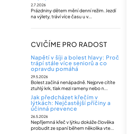
2.7.2026
Prázdniny dětem mění denní režim. Jezdí
na výlety, tráví více času u v...
CVIČÍME PRO RADOST
Napětí v šíji a bolest hlavy: Proč
trápí stále více seniorů a co
opravdu pomáhá
29.5.2026
Bolest začíná nenápadně. Nejprve cítíte
ztuhlý krk, tlak mezi rameny nebo n...
Jak předcházet křečím v
lýtkách: Nejčastější příčiny a
účinná prevence
26.5.2026
Nepříjemná křeč v lýtku dokáže člověka
probudit ze spaní během několika vte...