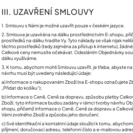
III. UZAVŘENÍ SMLOUVY
1. Smlouvu s Námi je možné uzavřít pouze v českém jazyce.
2. Smlouva je uzavírána na dálku prostřednictvím E-shopu, př
prostředků na dálku hradíte Vy. Tyto náklady se však nijak neliš
těchto prostředků (tedy zejména za přístup k internetu), žád
Celkové ceny nemusíte očekávat. Odesláním Objednávky souhl
dálku využíváme.
3. K tomu, abychom mohli Smlouvu uzavřít, je třeba, abyste na
návrhu musí být uvedeny následující údaje:
a) Informace o nakupovaném Zboží (na E-shopu označujete Zbo
„Přidat do košíku“);
b) Informace o Ceně, Ceně za dopravu, způsobu platby Cel
Zboží; tyto informace budou zadány v rámci tvorby návrhu Obj
shopu, přičemž informace o Ceně, Ceně za dopravu a Celkov
Vámi zvolného Zboží a způsobu jeho doručení;
c) Své identifikační a kontaktní údaje sloužící k tomu, abycho
příjmení, doručovací adresu, telefonní číslo a e-mailovou adre