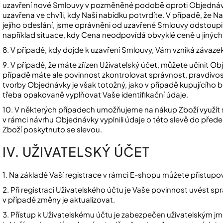
uzavření nové Smlouvy v pozměněné podobě oproti Objednáv
uzavřena ve chvíli, kdy Naši nabídku potvrdíte. V případě, že N
jejího odeslání, jsme oprávněni od uzavřené Smlouvy odstoupi
například situace, kdy Cena neodpovídá obvyklé ceně u jiných 
8. V případě, kdy dojde k uzavření Smlouvy, Vám vzniká závaze
9. V případě, že máte zřízen Uživatelský účet, můžete učinit O
případě máte ale povinnost zkontrolovat správnost, pravdivo
tvorby Objednávky je však totožný, jako v případě kupujícího b
třeba opakovaně vyplňovat Vaše identifikační údaje.
10. V některých případech umožňujeme na nákup Zboží využít sl
v rámci návrhu Objednávky vyplnili údaje o této slevě do pře
Zboží poskytnuto se slevou.
IV. UŽIVATELSKÝ ÚČET
1. Na základě Vaší registrace v rámci E-shopu můžete přistupo
2. Při registraci Uživatelského účtu je Vaše povinnost uvést 
v případě změny je aktualizovat.
3. Přístup k Uživatelskému účtu je zabezpečen uživatelským 