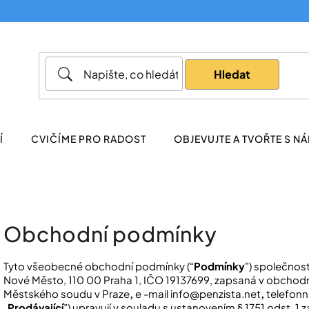
Co potřebujete najít?
Hledat
Doporučujeme
Í
CVIČÍME PRO RADOST
OBJEVUJTE A TVOŘTE S NÁ
Obchodní podmínky
Tyto všeobecné obchodní podmínky (“
Podmínky
”) společnost
Nové Město, 110 00 Praha 1, IČO 19137699, zapsaná v obchodn
Městského soudu v Praze
,
e -mail info@penzista.net
,
telefonní
„
Prodávající
”) upravují v souladu s ustanovením § 1751 odst. 1