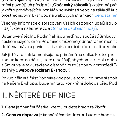
znění pozdějších předpisů („
Občanský zákoník
“) vzájemná prá
jakožto prodávajících, vzniklá v souvislosti nebo na základě ku
prostřednictvím E-shopu na webových stránkách
penzista.ne
Všechny informace o zpracování Vašich osobních údajů jsou 
údajů, která naleznete zde
Ochrana osobních údajů
.
Ustanovení těchto Podmínek jsou nedílnou součástí Smlouvy
českém jazyce. Znění Podmínek můžeme jednostranně měnit č
dotčena práva a povinnosti vzniklá po dobu účinnosti předch
Jak jistě víte, tak komunikujeme primárně na dálku. Proto i pro 
komunikace na dálku, které umožňují, abychom se spolu dohod
a Smlouva je tak uzavřena distančním způsobem v prostředí E
stránky („
webové rozhraní E-shopu
“).
Pokud některá část Podmínek odporuje tomu, co jsme si spole
na Našem E-shopu, bude mít tato konkrétní dohoda před Po
I. NĚKTERÉ DEFINICE
1. Cena
je finanční částka, kterou budete hradit za Zboží;
2. Cena za dopravu
je finanční částka, kterou budete hradit za