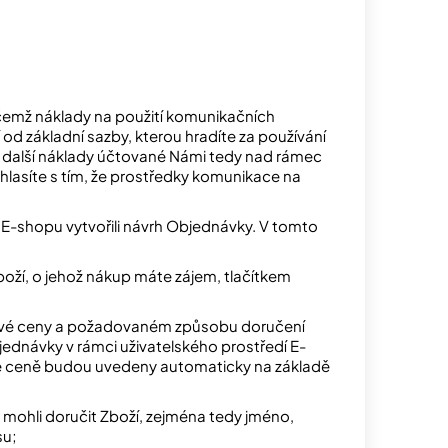
ičemž náklady na použití komunikačních
í od základní sazby, kterou hradíte za používání
né další náklady účtované Námi tedy nad rámec
asíte s tím, že prostředky komunikace na
 E-shopu vytvořili návrh Objednávky. V tomto
ží, o jehož nákup máte zájem, tlačítkem
kové ceny a požadovaném způsobu doručení
ednávky v rámci uživatelského prostředí E-
é ceně budou uvedeny automaticky na základě
m mohli doručit Zboží, zejména tedy jméno,
su;