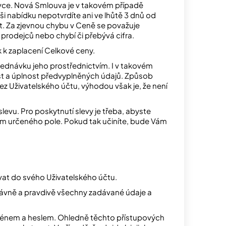
ce. Nová Smlouva je v takovém případě
aši nabídku nepotvrdíte ani ve lhůtě 3 dnů od
t. Za zjevnou chybu v Ceně se považuje
prodejců nebo chybí či přebývá cifra.
k k zaplacení Celkové ceny.
bjednávku jeho prostřednictvím. I v takovém
st a úplnost předvyplněných údajů. Způsob
ez Uživatelského účtu, výhodou však je, že není
evu. Pro poskytnutí slevy je třeba, abyste
dem určeného pole. Pokud tak učiníte, bude Vám
vat do svého Uživatelského účtu.
správně a pravdivě všechny zadávané údaje a
jménem a heslem. Ohledně těchto přístupových