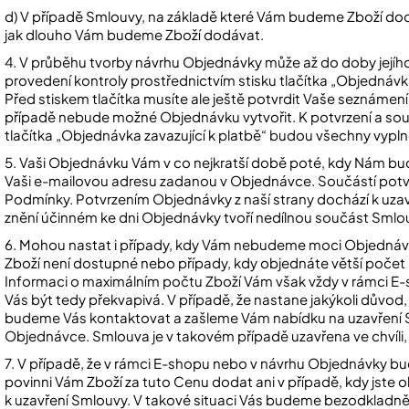
d) V případě Smlouvy, na základě které Vám budeme Zboží dod
jak dlouho Vám budeme Zboží dodávat.
4. V průběhu tvorby návrhu Objednávky může až do doby jejího
provedení kontroly prostřednictvím stisku tlačítka „Objednávka
Před stiskem tlačítka musíte ale ještě potvrdit Vaše seznáme
případě nebude možné Objednávku vytvořit. K potvrzení a souhl
tlačítka „Objednávka zavazující k platbě“ budou všechny vyp
5. Vaši Objednávku Vám v co nejkratší době poté, kdy Nám b
Vaši e-mailovou adresu zadanou v Objednávce. Součástí potvr
Podmínky. Potvrzením Objednávky z naší strany dochází k uza
znění účinném ke dni Objednávky tvoří nedílnou součást Smlo
6. Mohou nastat i případy, kdy Vám nebudeme moci Objednávku
Zboží není dostupné nebo případy, kdy objednáte větší počet k
Informaci o maximálním počtu Zboží Vám však vždy v rámci 
Vás být tedy překvapivá. V případě, že nastane jakýkoli důvo
budeme Vás kontaktovat a zašleme Vám nabídku na uzavření
Objednávce. Smlouva je v takovém případě uzavřena ve chvíli,
7. V případě, že v rámci E-shopu nebo v návrhu Objednávky 
povinni Vám Zboží za tuto Cenu dodat ani v případě, kdy jste o
k uzavření Smlouvy. V takové situaci Vás budeme bezodkladn