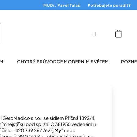
MUDr. Pavel Talaš
Potřebujete poradit?
Přihlášení
Nákup
košík
MI
CHYTRÝ PRŮVODCE MODERNÍM SVĚTEM
POZNEJ
i GeroMedico s.r.o., se sídlem Příčná 1892/4,
ím rejstříku pod sp. zn. C 381955 vedeném u
 číslo +420 739 267 762 („
My
” nebo
 zákona č. 89/2012 Sb., občanský zákoník, ve