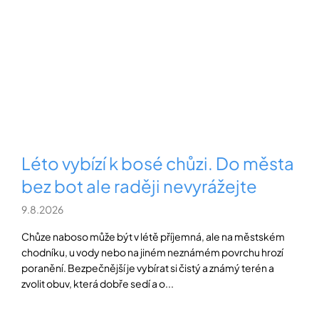
Přihlášení
Léto vybízí k bosé chůzi. Do města
bez bot ale raději nevyrážejte
9.8.2026
Chůze naboso může být v létě příjemná, ale na městském
chodníku, u vody nebo na jiném neznámém povrchu hrozí
poranění. Bezpečnější je vybírat si čistý a známý terén a
zvolit obuv, která dobře sedí a o...