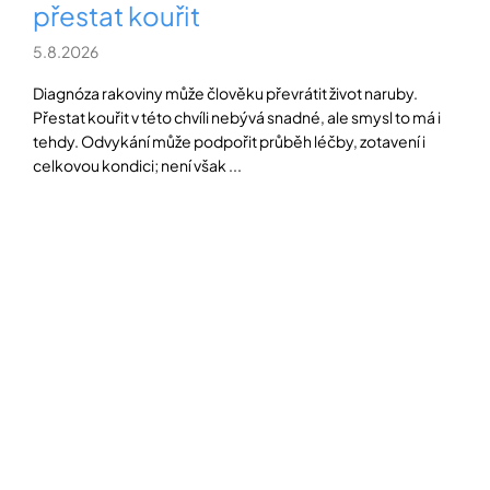
přestat kouřit
5.8.2026
Diagnóza rakoviny může člověku převrátit život naruby.
Přestat kouřit v této chvíli nebývá snadné, ale smysl to má i
tehdy. Odvykání může podpořit průběh léčby, zotavení i
celkovou kondici; není však ...