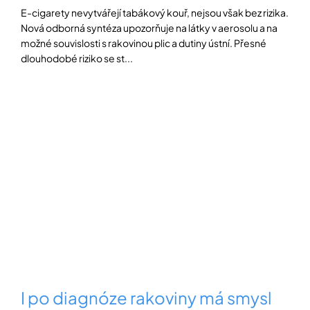
E-cigarety nevytvářejí tabákový kouř, nejsou však bez rizika.
Nová odborná syntéza upozorňuje na látky v aerosolu a na
možné souvislosti s rakovinou plic a dutiny ústní. Přesné
dlouhodobé riziko se st...
I po diagnóze rakoviny má smysl