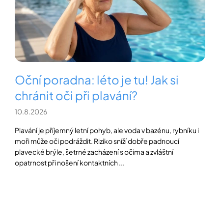
s
í
č
t
POZNEJTE
&
l
?
ZAŽIJTE,
á
CO
n
SE
PRÁVĚ
k
DĚJE
ů
HLEDAT
Oční poradna: léto je tu! Jak si
VAŠE
SLOVA,
chránit oči při plavání?
NAŠE
INSPIRACE
10.8.2026
D
o
ZÁBAVA,
Plavání je příjemný letní pohyb, ale voda v bazénu, rybníku i
p
KTERÁ
moři může oči podráždit. Riziko sníží dobře padnoucí
POSÍLÍ
o
PAMĚŤ
r
plavecké brýle, šetrné zacházení s očima a zvláštní
I
u
opatrnost při nošení kontaktních ...
KONCENTRACI
č
u
BAZAR
j
A
e
REPASOVANÉ
m
POMŮCKY
e