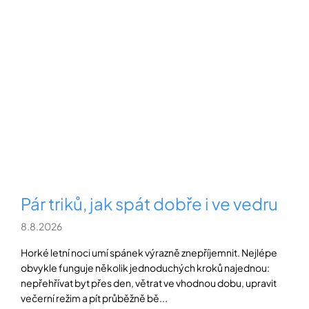
Pár triků, jak spát dobře i ve vedru
8.8.2026
Horké letní noci umí spánek výrazně znepříjemnit. Nejlépe
obvykle funguje několik jednoduchých kroků najednou:
nepřehřívat byt přes den, větrat ve vhodnou dobu, upravit
večerní režim a pít průběžně bě...