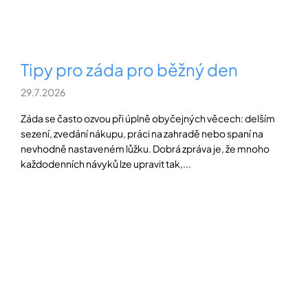
Tipy pro záda pro běžný den
29.7.2026
Záda se často ozvou při úplně obyčejných věcech: delším
sezení, zvedání nákupu, práci na zahradě nebo spaní na
nevhodně nastaveném lůžku. Dobrá zpráva je, že mnoho
každodenních návyků lze upravit tak,...