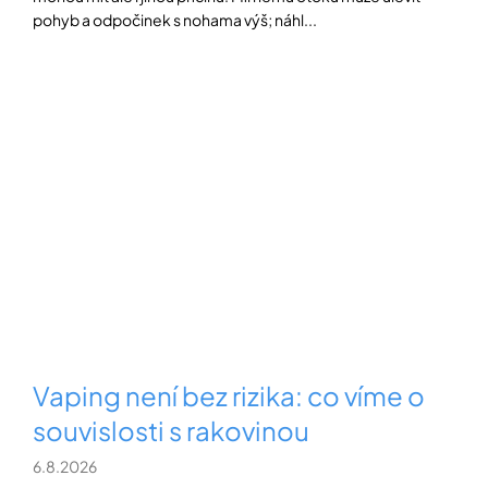
pohyb a odpočinek s nohama výš; náhl...
Vaping není bez rizika: co víme o
souvislosti s rakovinou
6.8.2026