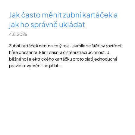
Jak často měnit zubní kartáček a
jak ho správně ukládat
4.8.2026
Zubní kartáček není na celý rok. Jakmile se štětiny roztřepí,
hůře dosáhnou k linii dásní a čištění ztrácí účinnost. U
běžného i elektrického kartáčku proto platí jednoduché
pravidlo: vyměnit ho přibl...