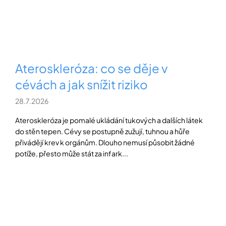
Ateroskleróza: co se děje v
cévách a jak snížit riziko
28.7.2026
Ateroskleróza je pomalé ukládání tukových a dalších látek
do stěn tepen. Cévy se postupně zužují, tuhnou a hůře
přivádějí krev k orgánům. Dlouho nemusí působit žádné
potíže, přesto může stát za infark...