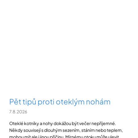
Pět tipů proti oteklým nohám
7.8.2026
Oteklé kotníky a nohy dokážou být večer nepříjemné.
Někdy souvisejí s dlouhým sezením, stáním nebo teplem,
mohou mít ale i jinou příčinu. Mírnému otoku může ulevit