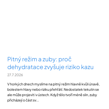
Pitný režim a zuby: proč
dehydratace zvyšuje riziko kazu
27.7.2026
V horkých dnech myslíme na pitný režim hlavně kvůli únavě,
bolestem hlavy nebo riziku přehřátí. Nedostatek tekutin se
ale může projevit i v ústech. Když tělo tvoří méně slin, zuby
přicházejí o část sv...