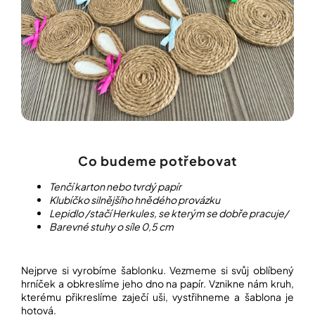
í
t
POZNEJTE
&
?
ZAŽIJTE,
CO
SE
PRÁVĚ
DĚJE
HLEDAT
VAŠE
SLOVA,
NAŠE
INSPIRACE
Co budeme potřebovat
D
o
ZÁBAVA,
Tenčí karton nebo tvrdý papír
p
KTERÁ
Klubíčko silnějšího hnědého provázku
POSÍLÍ
o
Lepidlo /stačí Herkules, se kterým se dobře pracuje/
PAMĚŤ
r
I
Barevné stuhy o síle 0,5 cm
u
KONCENTRACI
č
u
BAZAR
j
Nejprve si vyrobíme šablonku. Vezmeme si svůj oblíbený
A
e
hrníček a obkreslíme jeho dno na papír. Vznikne nám kruh,
REPASOVANÉ
m
kterému přikreslíme zaječí uši, vystřihneme a šablona je
POMŮCKY
e
hotová.