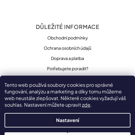
DŮLEŽITÉ INFORMACE
Obchodní podmínky
Ochrana osobních údajů
Doprava a platba
Potřebujete poradit?
Tento web používá soubory cookies pro správné
fungování, analýzu a marketing a díky tomu můžeme
SLEDUJTE NÁS
web neustále zlepšovat. Některé cookies vyžadují váš
souhlas. Nastavení můžete upravit
zde
.
Nastavení
Vytvořilo
na platformě
Shoptet
Copyright 2026