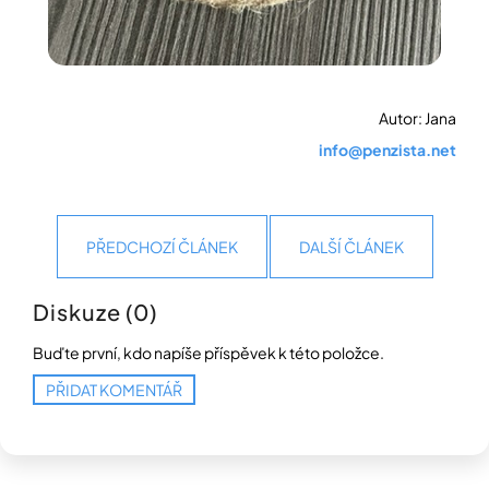
Autor: Jana
info@penzista.net
PŘEDCHOZÍ ČLÁNEK
DALŠÍ ČLÁNEK
Diskuze (0)
Buďte první, kdo napíše příspěvek k této položce.
PŘIDAT KOMENTÁŘ
Z