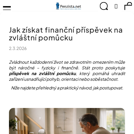
K
Přejít
Menu
Hledat
Ná
Přihlá
na
o
obsah
š
Zpět
Zpět
ko
KOMPENZAČNÍ
í
POMŮCKY
Jak získat finanční příspěvek na
k
C
TIPY
zvláštní pomůcku
o
PRO
p
PEVNÉ
2.3.2026
ZDRAVÍ
o
t
CVIČÍME
Zvládnout každodenní život se zdravotním omezením může
ř
PRO
být náročné – fyzicky i finančně. Stát proto poskytuje
e
RADOST
příspěvek na zvláštní pomůcku
, který pomáhá uhradit
b
zařízení usnadňující pohyb, orientaci nebo soběstačnost.
u
OBJEVUJTE
Níže najdete přehledný a praktický návod, jak postupovat.
A
j
TVOŘTE
e
S
t
NÁMI
e
CHYTRÝ
n
PRŮVODCE
a
MODERNÍM
j
SVĚTEM