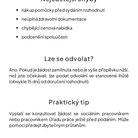
nákup pomůcky před vydáním rozhodnutí
neúplná zdravotní dokumentace
chybějící cenová nabídka
podcenění spoluúčasti
Lze se odvolat?
Ano. Pokud je žádost zamítnuta nebo je výše příspěvku nižší,
než jste očekávali, lze podat odvolání ve stanovené lhůtě
(obvykle 15 dnů od doručení rozhodnutí).
Praktický tip
Vyplatí se konzultovat žádost se sociálním pracovníkem
nebo pracovníkem Úřadu práce ještě před podáním. Může
pomoci předejít zbytečným průtahům.