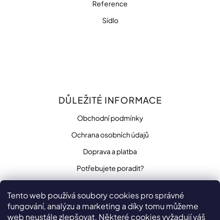
Reference
Sídlo
DŮLEŽITÉ INFORMACE
Obchodní podmínky
Ochrana osobních údajů
Doprava a platba
Potřebujete poradit?
Tento web používá soubory cookies pro správné
fungování, analýzu a marketing a díky tomu můžeme
SLEDUJTE NÁS
web neustále zlepšovat. Některé cookies vyžadují váš