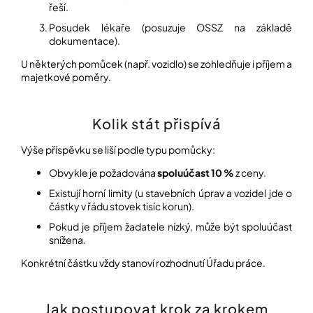
řeší.
Posudek lékaře (posuzuje OSSZ na základě
dokumentace).
U některých pomůcek (např. vozidlo) se zohledňuje i příjem a
majetkové poměry.
Kolik stát přispívá
Výše příspěvku se liší podle typu pomůcky:
Obvykle je požadována
spoluúčast 10 %
z ceny.
Existují horní limity (u stavebních úprav a vozidel jde o
částky v řádu stovek tisíc korun).
Pokud je příjem žadatele nízký, může být spoluúčast
snížena.
Konkrétní částku vždy stanoví rozhodnutí Úřadu práce.
Jak postupovat krok za krokem