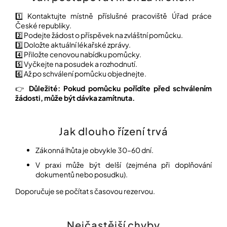
1️⃣ Kontaktujte místně příslušné pracoviště
Úřad práce
České republiky
.
2️⃣ Podejte žádost o příspěvek na zvláštní pomůcku.
3️⃣ Doložte aktuální lékařské zprávy.
4️⃣ Přiložte cenovou nabídku pomůcky.
5️⃣ Vyčkejte na posudek a rozhodnutí.
6️⃣ Až po schválení pomůcku objednejte.
👉
Důležité: Pokud pomůcku pořídíte před schválením
žádosti, může být dávka zamítnuta.
Jak dlouho řízení trvá
Zákonná lhůta je obvykle 30–60 dní.
V praxi může být delší (zejména při doplňování
dokumentů nebo posudku).
Doporučuje se počítat s časovou rezervou.
Nejčastější chyby