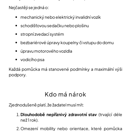
Nejčastěji se jedná o:
Přihlášení
mechanický nebo elektrický invalidní vozík
schodišťovou sedačku nebo plošinu
stropní zvedací systém
bezbariérové úpravy koupelny či vstupu do domu
úpravu motorového vozidla
vodicího psa
Každá pomůcka má stanovené podmínky a maximální výši
podpory.
Kdo má nárok
Zjednodušeně platí, že žadatel musí mít:
Dlouhodobě nepříznivý zdravotní stav
(trvající déle
než 1 rok).
Omezení mobility nebo orientace, které pomůcka