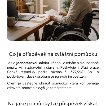
í
t
POZNEJTE
&
?
ZAŽIJTE,
CO
SE
PRÁVĚ
DĚJE
HLEDAT
VAŠE
SLOVA,
NAŠE
INSPIRACE
Co je příspěvek na zvláštní pomůcku
D
o
ZÁBAVA,
Jde o
jednorázovou dávku
určenou osobám s dlouhodobě
p
KTERÁ
nepříznivým zdravotním stavem. Poskytuje ji
Úřad práce
POSÍLÍ
o
České republiky
podle zákona č. 329/2011 Sb., o
PAMĚŤ
r
I
poskytování dávek osobám se zdravotním postižením.
u
KONCENTRACI
č
Cílem je částečně uhradit pomůcku, která kompenzuje
u
zdravotní omezení a zvyšuje samostatnost.
BAZAR
j
A
e
REPASOVANÉ
m
POMŮCKY
Na jaké pomůcky lze příspěvek získat
e