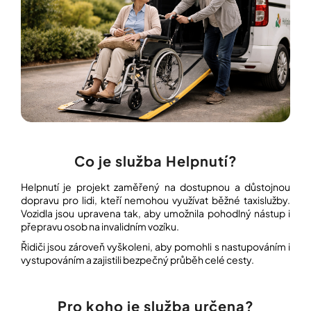
í
t
POZNEJTE
&
?
ZAŽIJTE,
CO
SE
PRÁVĚ
DĚJE
HLEDAT
VAŠE
SLOVA,
NAŠE
INSPIRACE
Co je služba Helpnutí?
D
o
ZÁBAVA,
Helpnutí je projekt zaměřený na dostupnou a důstojnou
p
KTERÁ
dopravu pro lidi, kteří nemohou využívat běžné taxislužby.
POSÍLÍ
o
PAMĚŤ
Vozidla jsou upravena tak, aby umožnila pohodlný nástup i
r
I
přepravu osob na invalidním vozíku.
u
KONCENTRACI
č
Řidiči jsou zároveň vyškoleni, aby pomohli s nastupováním i
u
vystupováním a zajistili bezpečný průběh celé cesty.
BAZAR
j
A
e
REPASOVANÉ
m
POMŮCKY
Pro koho je služba určena?
e