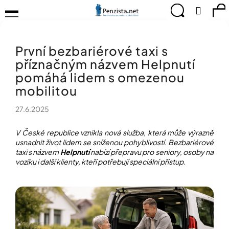
K
Přejít
Menu
Hledat
Ná
Přihlá
na
o
obsah
š
Zpět
Zpět
ko
KOMPENZAČNÍ
í
POMŮCKY
První bezbariérové taxi s
k
C
TIPY
příznačným názvem Helpnutí
o
PRO
p
pomáhá lidem s omezenou
PEVNÉ
ZDRAVÍ
o
mobilitou
t
CVIČÍME
ř
27.6.2025
PRO
e
RADOST
b
V České republice vznikla nová služba, která může výrazně
u
usnadnit život lidem se sníženou pohyblivostí. Bezbariérové
OBJEVUJTE
A
taxi s názvem
Helpnutí
nabízí přepravu pro seniory, osoby na
j
TVOŘTE
vozíku i další klienty, kteří potřebují speciální přístup.
e
S
t
NÁMI
e
CHYTRÝ
n
PRŮVODCE
a
MODERNÍM
j
SVĚTEM