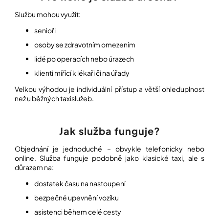
Službu mohou využít:
Přihlášení
senioři
osoby se zdravotním omezením
lidé po operacích nebo úrazech
klienti mířící k lékaři či na úřady
Velkou výhodou je individuální přístup a větší ohleduplnost
než u běžných taxislužeb.
Jak služba funguje?
Objednání je jednoduché – obvykle telefonicky nebo
online. Služba funguje podobně jako klasické taxi, ale s
důrazem na:
dostatek času na nastoupení
bezpečné upevnění vozíku
asistenci během celé cesty