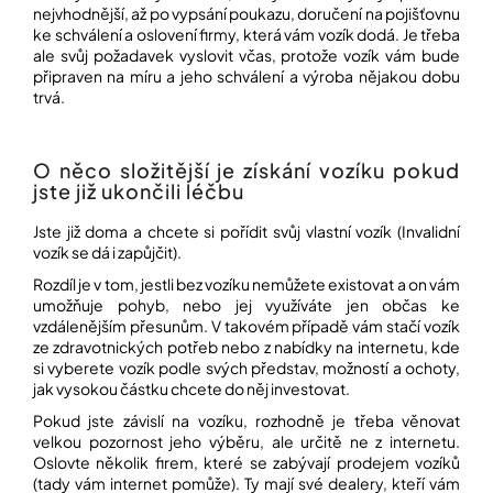
nejvhodnější, až po vypsání poukazu, doručení na pojišťovnu
ke schválení a oslovení firmy, která vám vozík dodá. Je třeba
ale svůj požadavek vyslovit včas, protože vozík vám bude
Přihlášení
připraven na míru a jeho schválení a výroba nějakou dobu
trvá.
O něco složitější je získání vozíku pokud
jste již ukončili léčbu
Jste již doma a chcete si pořídit svůj vlastní vozík (Invalidní
vozík se dá i zapůjčit).
Rozdíl je v tom, jestli bez vozíku nemůžete existovat a on vám
umožňuje pohyb, nebo jej využíváte jen občas ke
vzdálenějším přesunům. V takovém případě vám stačí vozík
ze zdravotnických potřeb nebo z nabídky na internetu, kde
si vyberete vozík podle svých představ, možností a ochoty,
jak vysokou částku chcete do něj investovat.
Pokud jste závislí na vozíku, rozhodně je třeba věnovat
velkou pozornost jeho výběru, ale určitě ne z internetu.
Oslovte několik firem, které se zabývají prodejem vozíků
(tady vám internet pomůže). Ty mají své dealery, kteří vám