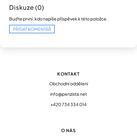
Diskuze (0)
Buďte první, kdo napíše příspěvek k této položce.
PŘIDAT KOMENTÁŘ
Z
á
p
KONTAKT
a
t
Obchodní oddělení
í
info@penzista.net
+420 734 334 014
O NÁS