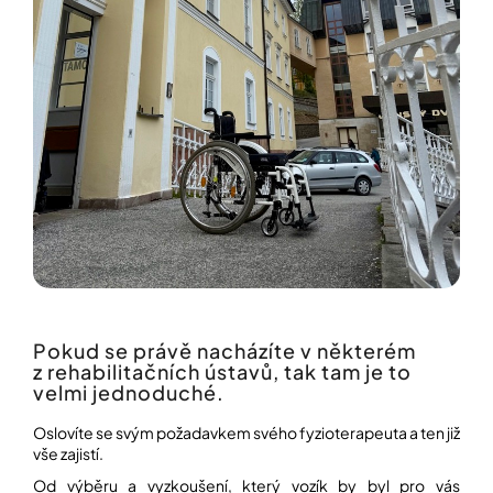
í
t
POZNEJTE
&
?
ZAŽIJTE,
CO
SE
PRÁVĚ
DĚJE
HLEDAT
VAŠE
SLOVA,
NAŠE
INSPIRACE
D
o
ZÁBAVA,
p
KTERÁ
POSÍLÍ
o
PAMĚŤ
r
Pokud se právě nacházíte v některém
I
u
z rehabilitačních ústavů, tak tam je to
KONCENTRACI
č
velmi jednoduché.
u
BAZAR
j
Oslovíte se svým požadavkem svého fyzioterapeuta a ten již
A
e
REPASOVANÉ
vše zajistí.
m
POMŮCKY
e
Od výběru a vyzkoušení, který vozík by byl pro vás