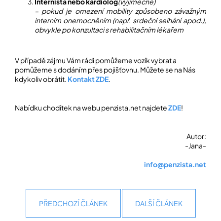
Internista nebo kardiolog
(výjimečně)
– pokud je omezení mobility způsobeno závažným
interním onemocněním (např. srdeční selhání apod.),
obvykle po konzultaci s rehabilitačním lékařem
V případě zájmu Vám rádi pomůžeme vozík vybrat a
pomůžeme s dodáním přes pojišťovnu. Můžete se na Nás
kdykoliv obrátit.
Kontakt ZDE
.
Nabídku chodítek na webu penzista.net najdete
ZDE
!
Autor:
-Jana-
info@penzista.net
PŘEDCHOZÍ ČLÁNEK
DALŠÍ ČLÁNEK