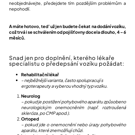
neobjednávejte, předejdete tím pozdějším problémům a
nepohodlí.
A máte hotovo, ted’ už jen budete čekat na dodání vozíku,
což trvá i se schválením od pojišťovny docela dlouho, 4 – 6
měsíců.
Snad jen pro doplnění, kterého lékaře
specialistu o předepsání vozíku požádat:
Rehabilitační lékař
– nejběžnější varianta, často spolupracují s
ergoterapeuty a vyberou vhodný typ vozíku.
Neurolog
– pokud je postižení pohybového aparátu způsobeno
neurologickým onemocněním (např. roztroušená
skleróza, po CMP apod.).
Ortoped
– pokud jde o onemocnění nebo úrazy pohybového
aparátu, které znemožňují chůzi.