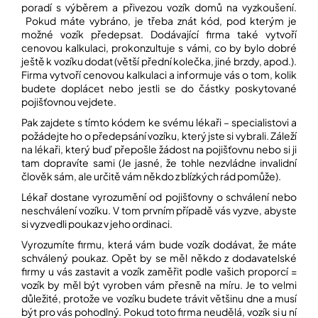
poradí s výběrem a přivezou vozík domů na vyzkoušení.
Pokud máte vybráno, je třeba znát kód, pod kterým je
možné vozík předepsat. Dodávající firma také vytvoří
cenovou kalkulaci, prokonzultuje s vámi, co by bylo dobré
ještě k vozíku dodat (větší přední kolečka, jiné brzdy, apod.).
Firma vytvoří cenovou kalkulaci a informuje vás o tom, kolik
budete doplácet nebo jestli se do částky poskytované
pojišťovnou vejdete.
Pak zajdete s tímto kódem ke svému lékaři – specialistovi a
požádejte ho o předepsání vozíku, který jste si vybrali. Záleží
na lékaři, který buď přepošle žádost na pojišťovnu nebo si ji
tam dopravíte sami (Je jasné, že tohle nezvládne invalidní
člověk sám, ale určitě vám někdo z blízkých rád pomůže).
Lékař dostane vyrozumění od pojišťovny o schválení nebo
neschválení vozíku. V tom prvním případě vás vyzve, abyste
si vyzvedli poukaz v jeho ordinaci.
Vyrozumíte firmu, která vám bude vozík dodávat, že máte
schválený poukaz. Opět by se měl někdo z dodavatelské
firmy u vás zastavit a vozík zaměřit podle vašich proporcí =
vozík by měl být vyroben vám přesně na míru. Je to velmi
důležité, protože ve vozíku budete trávit většinu dne a musí
být pro vás pohodlný. Pokud toto firma neudělá, vozík si u ní