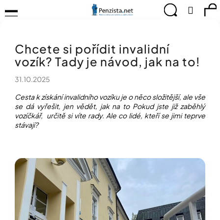
K
Přejít
Menu
Hledat
Ná
Přihlá
na
o
obsah
š
Zpět
Zpět
ko
KOMPENZAČNÍ
í
POMŮCKY
Chcete si pořídit invalidní
k
C
TIPY
vozík? Tady je návod, jak na to!
o
PRO
p
PEVNÉ
31.10.2025
ZDRAVÍ
o
t
Cesta k získání invalidního vozíku je o něco složitější, ale vše
CVIČÍME
ř
se dá vyřešit, jen vědět, jak na to Pokud jste již zaběhlý
PRO
e
vozíčkář, určitě si víte rady. Ale co lidé, kteří se jimi teprve
RADOST
stávají?
b
u
OBJEVUJTE
A
j
TVOŘTE
e
S
t
NÁMI
e
CHYTRÝ
n
PRŮVODCE
a
MODERNÍM
j
SVĚTEM