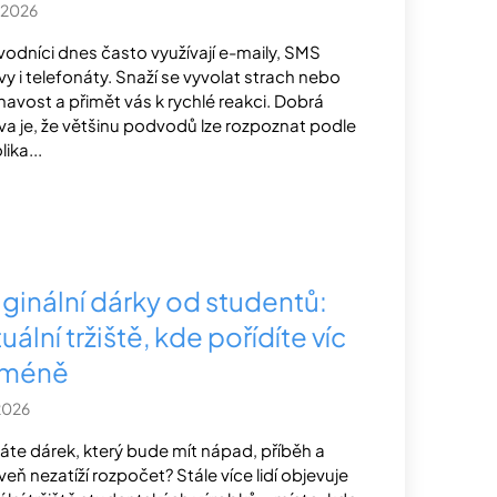
.2026
odníci dnes často využívají e-maily, SMS
vy i telefonáty. Snaží se vyvolat strach nebo
havost a přimět vás k rychlé reakci. Dobrá
va je, že většinu podvodů lze rozpoznat podle
ika...
iginální dárky od studentů:
tuální tržiště, kde pořídíte víc
 méně
2026
áte dárek, který bude mít nápad, příběh a
veň nezatíží rozpočet? Stále více lidí objevuje