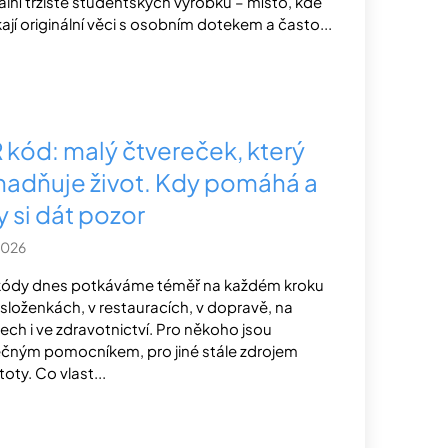
uální tržiště studentských výrobků – místo, kde
kají originální věci s osobním dotekem a často...
 kód: malý čtvereček, který
nadňuje život. Kdy pomáhá a
y si dát pozor
2026
ódy dnes potkáváme téměř na každém kroku
 složenkách, v restauracích, v dopravě, na
ech i ve zdravotnictví. Pro někoho jsou
ečným pomocníkem, pro jiné stále zdrojem
toty. Co vlast...