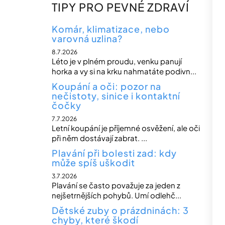
n
TIPY PRO PEVNÉ ZDRAVÍ
n
í
Komár, klimatizace, nebo
varovná uzlina?
p
8.7.2026
a
Léto je v plném proudu, venku panují
n
horka a vy si na krku nahmatáte podivn...
e
Koupání a oči: pozor na
nečistoty, sinice i kontaktní
l
čočky
7.7.2026
Letní koupání je příjemné osvěžení, ale oči
při něm dostávají zabrat. ...
Plavání při bolesti zad: kdy
může spíš uškodit
3.7.2026
Plavání se často považuje za jeden z
nejšetrnějších pohybů. Umí odlehč...
Dětské zuby o prázdninách: 3
chyby, které škodí