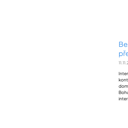
Be
př
11.11
Inte
kont
domo
Bohu
inte