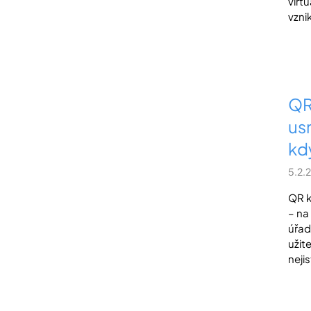
virt
vzni
QR
us
kd
5.2.
QR k
– na
úřad
užit
nejis