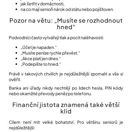
jak šetřit v domácnosti,
na co mají senioři nárok od státu nebo pojišťoven.
Pozor na větu: „Musíte se rozhodnout
hned“
Podvodníci často vytvářejí tlak a pocit naléhavosti:
„Účet je napaden.“
„Musíte peníze rychle převést.“
„Akce platí jen dnes.“
„Podepište to hned.“
Právě v takových chvílích je nejdůležitější zpomalit a vše si
ověřit.
Banka ani úřady nikdy nechtějí po lidech hesla, PIN kódy
nebo okamžité převody peněz po telefonu.
Finanční jistota znamená také větší
klid
Cílem není mít velké bohatství. Pro většinu seniorů je
nejdůležitější: