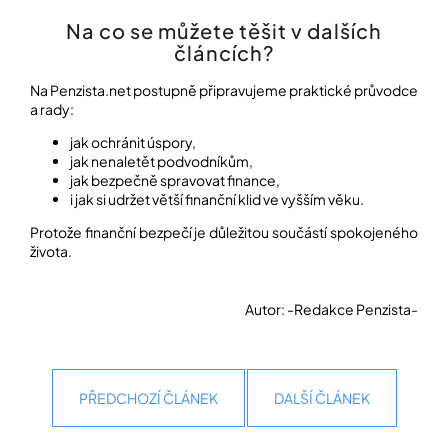
Na co se můžete těšit v dalších
článcích?
Na Penzista.net postupně připravujeme praktické průvodce
a rady:
jak ochránit úspory,
jak nenaletět podvodníkům,
jak bezpečně spravovat finance,
i jak si udržet větší finanční klid ve vyšším věku.
Protože finanční bezpečí je důležitou součástí spokojeného
života.
Autor: -Redakce Penzista-
PŘEDCHOZÍ ČLÁNEK
DALŠÍ ČLÁNEK