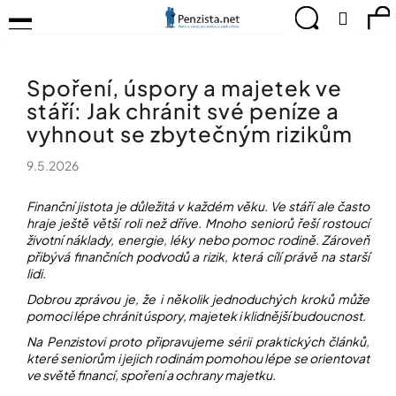
K
Přejít
Menu
Hledat
Ná
Přihlá
na
o
obsah
š
Zpět
Zpět
ko
KOMPENZAČNÍ
í
POMŮCKY
Spoření, úspory a majetek ve
k
C
TIPY
stáří: Jak chránit své peníze a
o
PRO
p
vyhnout se zbytečným rizikům
PEVNÉ
ZDRAVÍ
o
9.5.2026
t
CVIČÍME
ř
PRO
e
Finanční jistota je důležitá v každém věku. Ve stáří ale často
RADOST
hraje ještě větší roli než dříve. Mnoho seniorů řeší rostoucí
b
životní náklady, energie, léky nebo pomoc rodině. Zároveň
u
OBJEVUJTE
přibývá finančních podvodů a rizik, která cílí právě na starší
A
j
lidi.
TVOŘTE
e
S
Dobrou zprávou je, že i několik jednoduchých kroků může
t
NÁMI
pomoci lépe chránit úspory, majetek i klidnější budoucnost.
e
Na Penzistovi proto připravujeme sérii praktických článků,
CHYTRÝ
n
PRŮVODCE
které seniorům i jejich rodinám pomohou lépe se orientovat
a
MODERNÍM
ve světě financí, spoření a ochrany majetku.
j
SVĚTEM