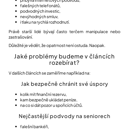
přibývá internetových podvodů,
falešných telefonátů,
podvodných investic,
Přihlášení
nevýhodných smluv,
i tlaku na rychlá rozhodnutí.
Právě starší lidé bývají často terčem manipulace nebo
zastrašování.
Důležité je vědět, že opatrnost není ostuda. Naopak.
Jaké problémy budeme v článcích
rozebírat?
V dalších článcích se zaměříme například na:
Jak bezpečně chránit své úspory
kolik mít finanční rezervu,
kam bezpečně ukládat peníze,
na co si dát pozor u spořicích účtů.
Nejčastější podvody na seniorech
falešní bankéři,