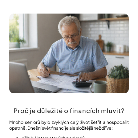
í
t
POZNEJTE
&
?
ZAŽIJTE,
CO
SE
PRÁVĚ
DĚJE
HLEDAT
VAŠE
SLOVA,
NAŠE
INSPIRACE
D
o
ZÁBAVA,
p
KTERÁ
POSÍLÍ
o
PAMĚŤ
r
I
u
KONCENTRACI
č
Proč je důležité o financích mluvit?
u
BAZAR
j
A
Mnoho seniorů bylo zvyklých celý život šetřit a hospodařit
e
REPASOVANÉ
opatrně. Dnešní svět financí je ale složitější než dříve:
m
POMŮCKY
e