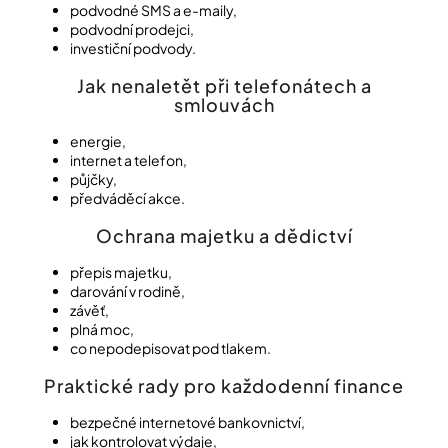
podvodné SMS a e-maily,
podvodní prodejci,
investiční podvody.
Jak nenaletět při telefonátech a
smlouvách
energie,
internet a telefon,
půjčky,
předváděcí akce.
Ochrana majetku a dědictví
přepis majetku,
darování v rodině,
závěť,
plná moc,
co nepodepisovat pod tlakem.
Praktické rady pro každodenní finance
bezpečné internetové bankovnictví,
jak kontrolovat výdaje,