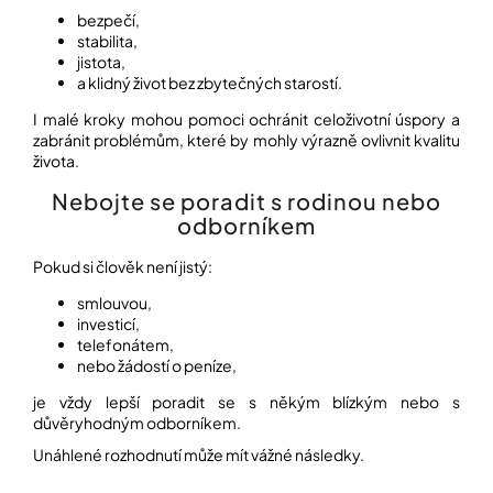
bezpečí,
stabilita,
jistota,
a klidný život bez zbytečných starostí.
I malé kroky mohou pomoci ochránit celoživotní úspory a
zabránit problémům, které by mohly výrazně ovlivnit kvalitu
života.
Nebojte se poradit s rodinou nebo
odborníkem
Pokud si člověk není jistý:
smlouvou,
investicí,
telefonátem,
nebo žádostí o peníze,
je vždy lepší poradit se s někým blízkým nebo s
důvěryhodným odborníkem.
Unáhlené rozhodnutí může mít vážné následky.