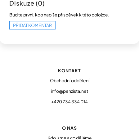
Diskuze (0)
Buďte první, kdo napíše příspěvek k této položce.
PŘIDAT KOMENTÁŘ
Z
á
p
KONTAKT
a
t
Obchodní oddělení
í
info@penzista.net
+420 734 334 014
O NÁS
Kdo jsme a co děláme