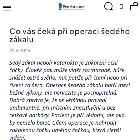
K
Přejít
Menu
Hledat
Ná
Přihlá
na
o
obsah
š
Zpět
Zpět
ko
KOMPENZAČNÍ
í
POMŮCKY
Co vás čeká při operaci šedého
k
C
TIPY
zákalu
o
PRO
p
PEVNÉ
22.6.2026
ZDRAVÍ
o
t
Šedý zákal neboli katarakta je zakalení oční
CVIČÍME
ř
čočky. Člověk pak může vidět rozmazaně, hůře
PRO
e
RADOST
snášet ostré světlo, mít potíže při čtení nebo při
b
řízení za šera. Operace šedého zákalu patří mezi
u
OBJEVUJTE
běžné výkony, ale nervozita je pochopitelná.
A
j
TVOŘTE
Dobrá zpráva je, že se většinou provádí
e
S
ambulantně, při místním znecitlivění a bez
t
NÁMI
e
celkové narkózy. Pacient je při vědomí, ale oko
CHYTRÝ
n
by nemělo bolet. Cílem operace je nahradit
PRŮVODCE
a
zakalenou čočku umělou čočkou, která zlepší
MODERNÍM
j
SVĚTEM
vidění.