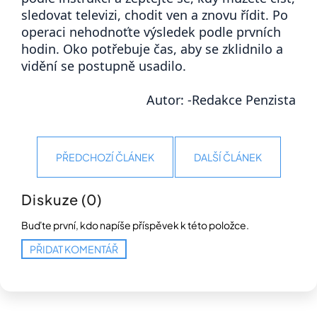
sledovat televizi, chodit ven a znovu řídit. Po
operaci nehodnoťte výsledek podle prvních
hodin. Oko potřebuje čas, aby se zklidnilo a
vidění se postupně usadilo.
Autor: -Redakce Penzista
PŘEDCHOZÍ ČLÁNEK
DALŠÍ ČLÁNEK
Diskuze (0)
Buďte první, kdo napíše příspěvek k této položce.
PŘIDAT KOMENTÁŘ
Z