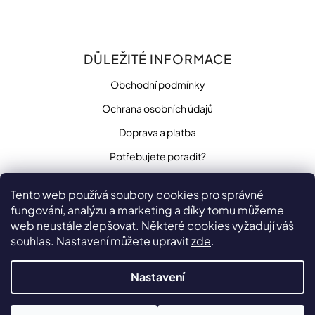
DŮLEŽITÉ INFORMACE
Obchodní podmínky
Ochrana osobních údajů
Doprava a platba
Potřebujete poradit?
Tento web používá soubory cookies pro správné
fungování, analýzu a marketing a díky tomu můžeme
SLEDUJTE NÁS
web neustále zlepšovat. Některé cookies vyžadují váš
souhlas. Nastavení můžete upravit
zde
.
Nastavení
Vytvořilo
na platformě
Shoptet