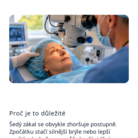
í
t
POZNEJTE
&
?
ZAŽIJTE,
CO
SE
PRÁVĚ
DĚJE
HLEDAT
VAŠE
SLOVA,
NAŠE
INSPIRACE
D
o
ZÁBAVA,
p
KTERÁ
POSÍLÍ
o
PAMĚŤ
r
I
u
KONCENTRACI
č
Proč je to důležité
u
BAZAR
j
A
Šedý zákal se obvykle zhoršuje postupně.
e
REPASOVANÉ
m
Zpočátku stačí silnější brýle nebo lepší
POMŮCKY
e