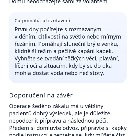
Domů neodcházejte sami za volantem.
Co pomáhá při zotavení
První dny počítejte s rozmazaným
viděním, citlivostí na světlo nebo mírným
řezáním. Pomáhají sluneční brýle venku,
klidnější režim a pečlivé kapání kapek.
Vyhněte se zvedání těžkých věcí, plavání,
líčení očí a situacím, kdy by se do oka
mohla dostat voda nebo nečistoty.
Doporučení na závěr
Operace šedého zákalu má u většiny
pacientů dobrý výsledek, ale je důležité
nepodcenit přípravu a následnou péči.
Předem si domluvte odvoz, připravte si kapky
podle instrukcí a zeptejte se, kdy můžete číst,