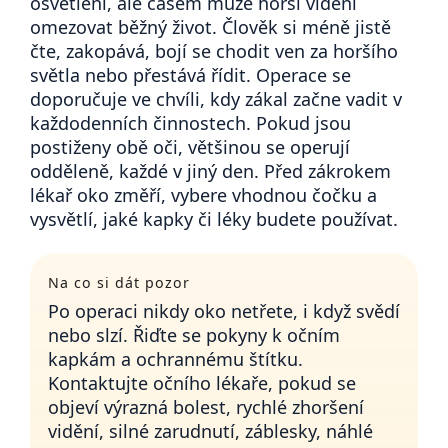
osvětlení, ale časem může horší vidění
omezovat běžný život. Člověk si méně jistě
čte, zakopává, bojí se chodit ven za horšího
Přihlášení
světla nebo přestává řídit. Operace se
doporučuje ve chvíli, kdy zákal začne vadit v
každodenních činnostech. Pokud jsou
postiženy obě oči, většinou se operují
odděleně, každé v jiný den. Před zákrokem
lékař oko změří, vybere vhodnou čočku a
vysvětlí, jaké kapky či léky budete používat.
Na co si dát pozor
Po operaci nikdy oko netřete, i když svědí
nebo slzí. Řiďte se pokyny k očním
kapkám a ochrannému štítku.
Kontaktujte očního lékaře, pokud se
objeví výrazná bolest, rychlé zhoršení
vidění, silné zarudnutí, záblesky, náhlé