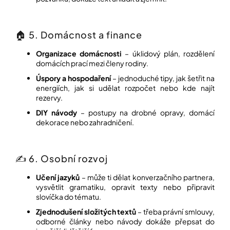
🏠 5. Domácnost a finance
Organizace domácnosti
– úklidový plán, rozdělení
domácích prací mezi členy rodiny.
Úspory a hospodaření
– jednoduché tipy, jak šetřit na
energiích, jak si udělat rozpočet nebo kde najít
rezervy.
DIY návody
– postupy na drobné opravy, domácí
dekorace nebo zahradničení.
✍️ 6. Osobní rozvoj
Učení jazyků
– může ti dělat konverzačního partnera,
vysvětlit gramatiku, opravit texty nebo připravit
slovíčka do tématu.
Zjednodušení složitých textů
– třeba právní smlouvy,
odborné články nebo návody dokáže přepsat do