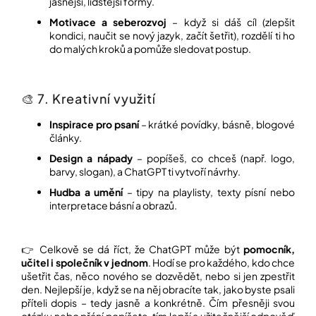
jasnější, lidštější formy.
Motivace a seberozvoj
– když si dáš cíl (zlepšit
kondici, naučit se nový jazyk, začít šetřit), rozdělí ti ho
do malých kroků a pomůže sledovat postup.
🎨 7. Kreativní využití
Inspirace pro psaní
– krátké povídky, básně, blogové
články.
Design a nápady
– popíšeš, co chceš (např. logo,
barvy, slogan), a ChatGPT ti vytvoří návrhy.
Hudba a umění
– tipy na playlisty, texty písní nebo
interpretace básní a obrazů.
👉 Celkově se dá říct, že ChatGPT může být
pomocník,
učitel i společník v jednom
. Hodí se pro každého, kdo chce
ušetřit čas, něco nového se dozvědět, nebo si jen zpestřit
den. Nejlepší je, když se na něj obracíte tak, jako byste psali
příteli dopis – tedy jasně a konkrétně. Čím přesněji svou
otázku nebo přání popíšete, tím lepší a užitečnější odpověď