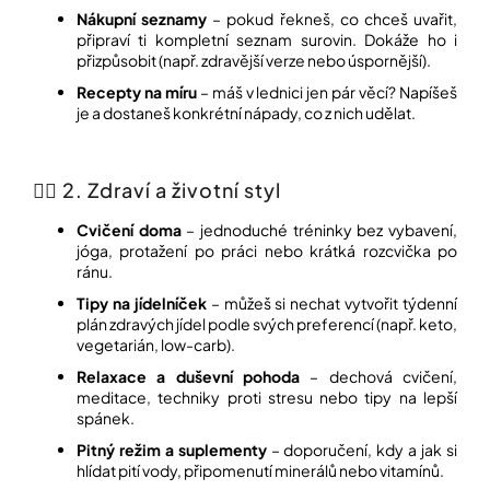
Nákupní seznamy
– pokud řekneš, co chceš uvařit,
připraví ti kompletní seznam surovin. Dokáže ho i
Přihlášení
přizpůsobit (např. zdravější verze nebo úspornější).
Recepty na míru
– máš v lednici jen pár věcí? Napíšeš
je a dostaneš konkrétní nápady, co z nich udělat.
🏋️‍♀️ 2. Zdraví a životní styl
Cvičení doma
– jednoduché tréninky bez vybavení,
jóga, protažení po práci nebo krátká rozcvička po
ránu.
Tipy na jídelníček
– můžeš si nechat vytvořit týdenní
plán zdravých jídel podle svých preferencí (např. keto,
vegetarián, low-carb).
Relaxace a duševní pohoda
– dechová cvičení,
meditace, techniky proti stresu nebo tipy na lepší
spánek.
Pitný režim a suplementy
– doporučení, kdy a jak si
hlídat pití vody, připomenutí minerálů nebo vitamínů.