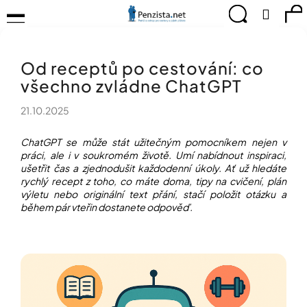
K
Přejít
Menu
Hledat
Ná
Přihlá
na
o
obsah
š
Zpět
Zpět
ko
KOMPENZAČNÍ
í
POMŮCKY
Od receptů po cestování: co
k
C
TIPY
všechno zvládne ChatGPT
o
PRO
p
PEVNÉ
21.10.2025
ZDRAVÍ
o
t
CVIČÍME
ChatGPT se může stát užitečným pomocníkem nejen v
ř
PRO
práci, ale i v soukromém životě. Umí nabídnout inspiraci,
e
RADOST
ušetřit čas a zjednodušit každodenní úkoly. Ať už hledáte
b
rychlý recept z toho, co máte doma, tipy na cvičení, plán
u
OBJEVUJTE
výletu nebo originální text přání, stačí položit otázku a
A
j
během pár vteřin dostanete odpověď.
TVOŘTE
e
S
t
NÁMI
e
CHYTRÝ
n
PRŮVODCE
a
MODERNÍM
j
SVĚTEM