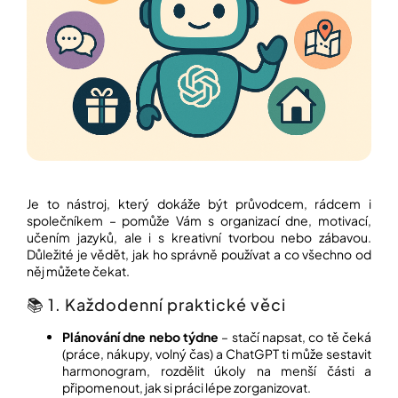
í
t
POZNEJTE
&
?
ZAŽIJTE,
CO
SE
PRÁVĚ
DĚJE
HLEDAT
VAŠE
SLOVA,
NAŠE
INSPIRACE
Je to nástroj, který dokáže být průvodcem, rádcem i
D
společníkem – pomůže Vám s organizací dne, motivací,
o
ZÁBAVA,
učením jazyků, ale i s kreativní tvorbou nebo zábavou.
p
KTERÁ
Důležité je vědět, jak ho správně používat a co všechno od
POSÍLÍ
o
PAMĚŤ
něj můžete čekat.
r
I
u
KONCENTRACI
📚 1. Každodenní praktické věci
č
u
BAZAR
Plánování dne nebo týdne
– stačí napsat, co tě čeká
j
A
(práce, nákupy, volný čas) a ChatGPT ti může sestavit
e
REPASOVANÉ
harmonogram, rozdělit úkoly na menší části a
m
POMŮCKY
připomenout, jak si práci lépe zorganizovat.
e