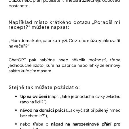
dostanete.
Například místo krátkého dotazu „Poradíš mi
recept?“ můžete napsat:
„Mám doma kuře, papriku a rýži. Co z toho můžu rychle uvařit
na večeři?“
ChatGPT pak nabídne hned několik možností, třeba
jednoduché rizoto, kuře na paprice nebo lehký zeleninový
salát s kuřecím masem.
Stejně tak můžete požádat o:
tip na cvičení
(např. „Jaké jednoduché cviky zvládnu
ráno na židli?“),
návod na domácí práci
(„Jak vyčistit připálený hrnec
bez chemie?“),
nebo třeba o
nápad na narozeninové přání pro