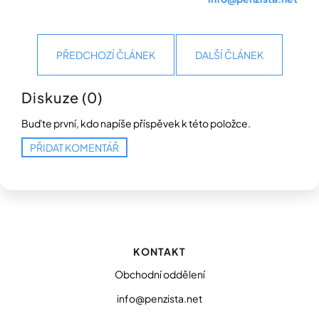
PŘEDCHOZÍ ČLÁNEK
DALŠÍ ČLÁNEK
Diskuze (0)
Buďte první, kdo napíše příspěvek k této položce.
PŘIDAT KOMENTÁŘ
Z
á
p
KONTAKT
a
t
Obchodní oddělení
í
info@penzista.net