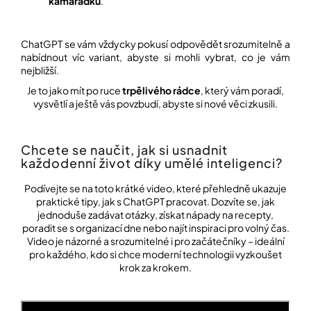
kamarádku
.
ChatGPT se vám vždycky pokusí odpovědět srozumitelně a
nabídnout víc variant, abyste si mohli vybrat, co je vám
nejbližší.
Je to jako mít po ruce
trpělivého rádce
, který vám poradí,
vysvětlí a ještě vás povzbudí, abyste si nové věci zkusili.
Chcete se naučit, jak si usnadnit
každodenní život díky umělé inteligenci?
Podívejte se na toto krátké video, které přehledně ukazuje
praktické tipy, jak s ChatGPT pracovat. Dozvíte se, jak
jednoduše zadávat otázky, získat nápady na recepty,
poradit se s organizací dne nebo najít inspiraci pro volný čas.
Video je názorné a srozumitelné i pro začátečníky – ideální
pro každého, kdo si chce moderní technologii vyzkoušet
krok za krokem.