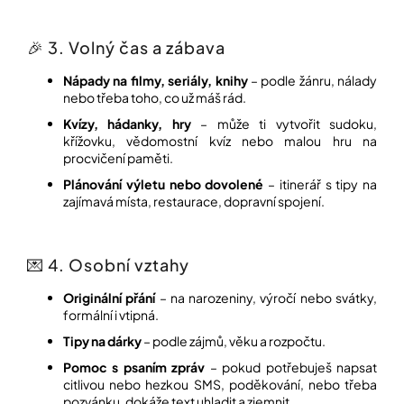
🎉 3. Volný čas a zábava
Nápady na filmy, seriály, knihy
– podle žánru, nálady
nebo třeba toho, co už máš rád.
Kvízy, hádanky, hry
– může ti vytvořit sudoku,
křížovku, vědomostní kvíz nebo malou hru na
procvičení paměti.
Plánování výletu nebo dovolené
– itinerář s tipy na
zajímavá místa, restaurace, dopravní spojení.
💌 4. Osobní vztahy
Originální přání
– na narozeniny, výročí nebo svátky,
formální i vtipná.
Tipy na dárky
– podle zájmů, věku a rozpočtu.
Pomoc s psaním zpráv
– pokud potřebuješ napsat
citlivou nebo hezkou SMS, poděkování, nebo třeba
pozvánku, dokáže text uhladit a zjemnit.