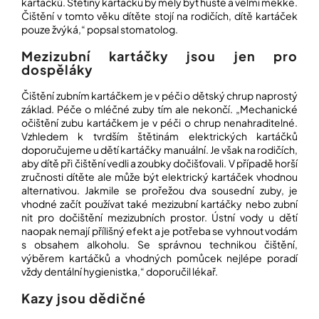
kartáčků. Štětiny kartáčku by měly být husté a velmi měkké.
Čištění v tomto věku dítěte stojí na rodičích, dítě kartáček
pouze žvýká,“ popsal stomatolog.
Mezizubní kartáčky jsou jen pro
dospěláky
Čištění zubním kartáčkem je v péči o dětský chrup naprostý
základ. Péče o mléčné zuby tím ale nekončí. „Mechanické
očištění zubu kartáčkem je v péči o chrup nenahraditelné.
Vzhledem k tvrdším štětinám elektrických kartáčků
doporučujeme u dětí kartáčky manuální. Je však na rodičích,
aby dítě při čištění vedli a zoubky dočišťovali. V případě horší
zručnosti dítěte ale může být elektrický kartáček vhodnou
alternativou. Jakmile se prořežou dva sousední zuby, je
vhodné začít používat také mezizubní kartáčky nebo zubní
nit pro dočištění mezizubních prostor. Ústní vody u dětí
naopak nemají přílišný efekt a je potřeba se vyhnout vodám
s obsahem alkoholu. Se správnou technikou čištění,
výběrem kartáčků a vhodných pomůcek nejlépe poradí
vždy dentální hygienistka,“ doporučil lékař.
Kazy jsou dědičné