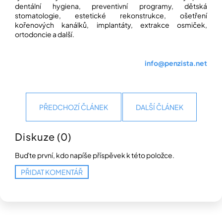
dentální hygiena, preventivní programy, dětská
stomatologie, estetické rekonstrukce, ošetření
kořenových kanálků, implantáty, extrakce osmiček,
ortodoncie a další.
info@penzista.net
PŘEDCHOZÍ ČLÁNEK
DALŠÍ ČLÁNEK
Diskuze (0)
Buďte první, kdo napíše příspěvek k této položce.
PŘIDAT KOMENTÁŘ
Z