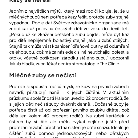
Jedním z největších mýtů, který mezi rodiči koluje, je, že u
Přihlášení
mléčných zubů není potřeba kazy řešit, protože zuby stejně
vypadnou. Podle dat Světové zdravotnické organizace má
zubní kaz až polovina českých dětí ve věku do devíti let.
„Pokud už ke zkažení dětského zubu dojde, může být kaz
pro dítě nepříjemně bolestivý stejně jako u zubů stálých.
Stejně tak může vést k zanícení dřeňové dutiny až odumření
celého zubu, což má za následek silné neutichající bolesti a
otoky, včetně poškození zárodku stálého zubu,“ upozornil
Jakub Hladík, zubní lékař centra stomatologie The Clinic.
Mléčné zuby se nečistí
Protože si spousta rodičů myslí, že kazy na prvních zubech
nevadí, přistupují laxně i k jejich čištění. V aktuálním
průzkumu společnosti Haleon uvedlo 22 procent rodičů, že
si jejich děti nečistí zuby dvakrát denně. „Dočasné zuby je
potřeba čistit už od prořezání prvního zoubku dítěte, což
dělá jen kolem 40 procent rodičů. Na zubní kartáček v
ústech by si dítě ale mělo zvykat nejlépe ještě před
prořezáním zubů, přechod na čištění je poté snazší. Ideální je
čištění zubů pomocí jednosvazkových nebo dětských