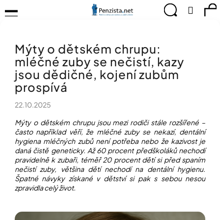
K
Přejít
Menu
Hledat
Ná
Přihlá
na
o
obsah
š
Zpět
Zpět
ko
KOMPENZAČNÍ
í
POMŮCKY
Mýty o dětském chrupu:
k
C
TIPY
mléčné zuby se nečistí, kazy
o
PRO
p
jsou dědičné, kojení zubům
PEVNÉ
ZDRAVÍ
o
prospívá
t
CVIČÍME
ř
22.10.2025
PRO
e
RADOST
Mýty o dětském chrupu jsou mezi rodiči stále rozšířené –
b
často například věří, že mléčné zuby se nekazí, dentální
u
OBJEVUJTE
hygiena mléčných zubů není potřeba nebo že kazivost je
A
j
daná čistě geneticky. Až 60 procent předškoláků nechodí
TVOŘTE
e
pravidelně k zubaři, téměř 20 procent dětí si před spaním
S
t
nečistí zuby, většina dětí nechodí na dentální hygienu.
NÁMI
Špatné návyky získané v dětství si pak s sebou nesou
e
zpravidla celý život.
CHYTRÝ
n
PRŮVODCE
a
MODERNÍM
j
SVĚTEM