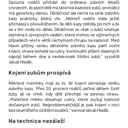
Spousta rodičů přichází do ordinace zubních lékařů
s tvrzením, že jejich dítě má sklon ke kazivosti zubů, protože ji
má geneticky danou. Dědičnost ale nemá na vznik zubního
kazu prakticky žádný vliv. „Někteří rodiče stále ještě
přicházejí s přesvědčením, že děti kazy zdědily po nich a že
se s tím nedá nic dělat. Dědičnost se však u zubů vztahuje
zejména k vývojovým vadám, které mohou ve výjimečných
případech vést k větší náchylnosti chrupu na kazivost. Mezi
hlavní příčiny vzniku dětského zubního kazu patří noční
kojení, strava bohatá na cukry, kontinuální příjem slazených
nápojů během dne a nedokonalé čištění zubů,“ vysvětlil
Jakub Hladík.
Kojení zubům prospívá
Některé maminky mají za to, že kojení zamezuje vzniku
zubního kazu. Přes 20 procent rodičů začíná dětem čistit
zuby až ve chvíli, kdy dítě přechází na pevnou stravu.
„Mateřské mléko obsahuje cukry, které zvyšují kazivost
dočasných zubů. Nejproblematičtější je pak kojení v noci
bez okamžitého očištění zoubků,“ varoval Jakub Hladík.
Na technice nezáleží