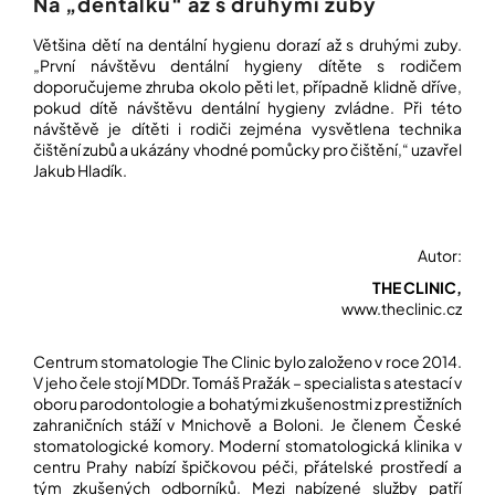
Na „dentálku“ až s druhými zuby
Většina dětí na dentální hygienu dorazí až s druhými zuby.
„První návštěvu dentální hygieny dítěte s rodičem
doporučujeme zhruba okolo pěti let, případně klidně dříve,
pokud dítě návštěvu dentální hygieny zvládne. Při této
návštěvě je dítěti i rodiči zejména vysvětlena technika
čištění zubů a ukázány vhodné pomůcky pro čištění,“ uzavřel
Jakub Hladík.
Autor:
THE CLINIC,
www.theclinic.cz
Centrum stomatologie The Clinic bylo založeno v roce 2014.
V jeho čele stojí MDDr. Tomáš Pražák – specialista s atestací v
oboru parodontologie a bohatými zkušenostmi z prestižních
zahraničních stáží v Mnichově a Boloni. Je členem České
stomatologické komory. Moderní stomatologická klinika v
centru Prahy nabízí špičkovou péči, přátelské prostředí a
tým zkušených odborníků. Mezi nabízené služby patří