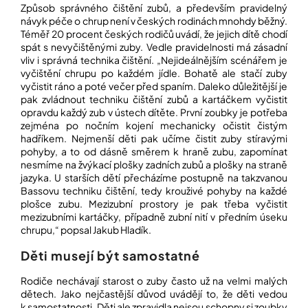
Způsob správného čištění zubů, a především pravidelný
návyk péče o chrup není v českých rodinách mnohdy běžný.
Téměř 20 procent českých rodičů uvádí, že jejich dítě chodí
spát s nevyčištěnými zuby. Vedle pravidelnosti má zásadní
vliv i správná technika čištění. „Nejideálnějším scénářem je
vyčištění chrupu po každém jídle. Bohatě ale stačí zuby
vyčistit ráno a poté večer před spaním. Daleko důležitější je
pak zvládnout techniku čištění zubů a kartáčkem vyčistit
opravdu každý zub v ústech dítěte. První zoubky je potřeba
zejména po nočním kojení mechanicky očistit čistým
hadříkem. Nejmenší děti pak učíme čistit zuby stíravými
pohyby, a to od dásně směrem k hraně zubu, zapomínat
nesmíme na žvýkací plošky zadních zubů a plošky na straně
jazyka. U starších dětí přecházíme postupně na takzvanou
Bassovu techniku čištění, tedy krouživé pohyby na každé
plošce zubu. Mezizubní prostory je pak třeba vyčistit
mezizubními kartáčky, případně zubní nití v předním úseku
chrupu,“ popsal Jakub Hladík.
Děti musejí být samostatné
Rodiče nechávají starost o zuby často už na velmi malých
dětech. Jako nejčastější důvod uvádějí to, že děti vedou
k samostatnosti. Děti ale zpravidla nejsou schopny si zoubky