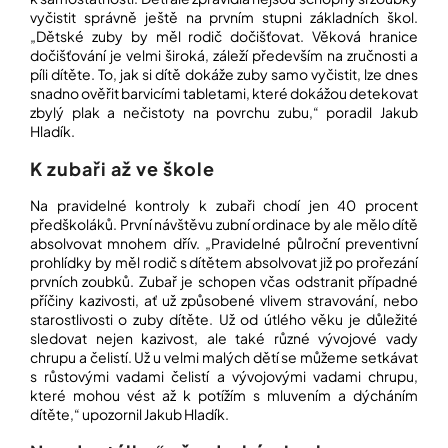
vyčistit správně ještě na prvním stupni základních škol.
„Dětské zuby by měl rodič dočišťovat. Věková hranice
dočišťování je velmi široká, záleží především na zručnosti a
píli dítěte. To, jak si dítě dokáže zuby samo vyčistit, lze dnes
snadno ověřit barvicími tabletami, které dokážou detekovat
zbylý plak a nečistoty na povrchu zubu,“ poradil Jakub
Hladík.
K zubaři až ve škole
Na pravidelné kontroly k zubaři chodí jen 40 procent
předškoláků. První návštěvu zubní ordinace by ale mělo dítě
absolvovat mnohem dřív. „Pravidelné půlroční preventivní
prohlídky by měl rodič s dítětem absolvovat již po prořezání
prvních zoubků. Zubař je schopen včas odstranit případné
příčiny kazivosti, ať už způsobené vlivem stravování, nebo
starostlivosti o zuby dítěte. Už od útlého věku je důležité
sledovat nejen kazivost, ale také různé vývojové vady
chrupu a čelistí. Už u velmi malých dětí se můžeme setkávat
s růstovými vadami čelistí a vývojovými vadami chrupu,
které mohou vést až k potížím s mluvením a dýcháním
dítěte,“ upozornil Jakub Hladík.