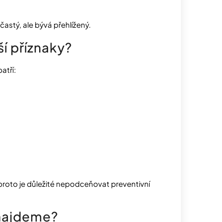
astý, ale bývá přehlížený.
ší příznaky?
atří:
proto je důležité nepodceňovat preventivní
 najdeme?