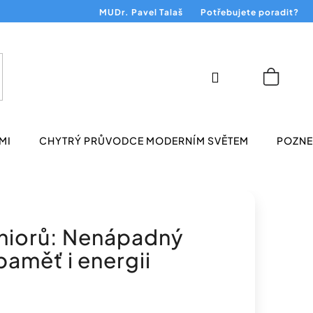
MUDr. Pavel Talaš
Potřebujete poradit?
Přihlášení
Nákup
košík
MI
CHYTRÝ PRŮVODCE MODERNÍM SVĚTEM
POZNEJ
eniorů: Nenápadný
paměť i energii