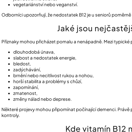
vegetariánství nebo veganství.
Odborníci upozorňují, že nedostatek B12 je u seniorů poměrně č
Jaké jsou nejčastěj
Příznaky mohou přicházet pomalu a nenápadně. Mezi typické p
dlouhodobá únava,
slabost a nedostatek energie,
bledost,
zadýchávání,
brnění nebo necitlivost rukou a nohou,
horší stabilita a problémy s chůzí,
zapomínání,
zmatenost,
změny nálad nebo deprese.
Některé projevy mohou připomínat počínající demenci. Právě 
kontroly.
Kde vitamín B12