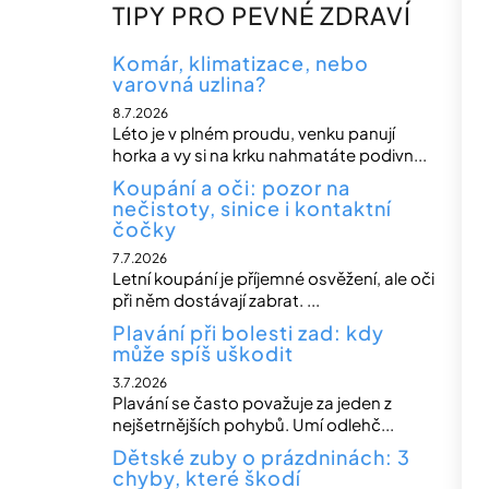
n
TIPY PRO PEVNÉ ZDRAVÍ
n
í
Komár, klimatizace, nebo
varovná uzlina?
p
8.7.2026
a
Léto je v plném proudu, venku panují
n
horka a vy si na krku nahmatáte podivn...
e
Koupání a oči: pozor na
nečistoty, sinice i kontaktní
l
čočky
7.7.2026
Letní koupání je příjemné osvěžení, ale oči
při něm dostávají zabrat. ...
Plavání při bolesti zad: kdy
může spíš uškodit
3.7.2026
Plavání se často považuje za jeden z
nejšetrnějších pohybů. Umí odlehč...
Dětské zuby o prázdninách: 3
chyby, které škodí