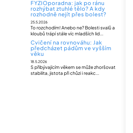
FYZIOporadna: jak po ránu
rozhýbat ztuhlé tělo? A kdy
rozhodně nejít přes bolest?
25.5.2026
To rozchodím! Anebo ne? Bolesti svalů a
kloubů trápí stále víc mladších lid...
Cvičení na rovnováhu: Jak
předcházet pádům ve vyšším
věku
18.5.2026
S přibývajícím věkem se může zhoršovat
stabilita, jistota při chůzi i reakc...