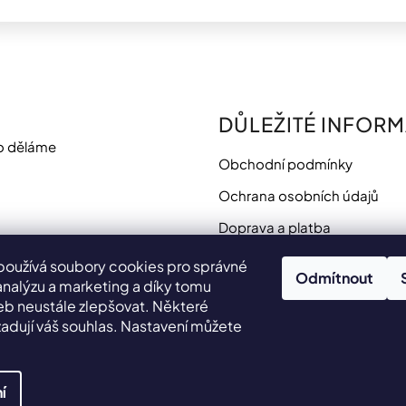
DŮLEŽITÉ INFOR
o děláme
Obchodní podmínky
Ochrana osobních údajů
Doprava a platba
Potřebujete poradit?
používá soubory cookies pro správné
Odmítnout
analýzu a marketing a díky tomu
 neustále zlepšovat. Některé
adují váš souhlas. Nastavení můžete
.
í
yhrazena.
Upravit nastavení cookies