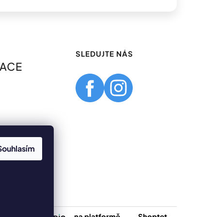
SLEDUJTE NÁS
MACE
Souhlasím
Vytvořilo
na platformě
Shoptet