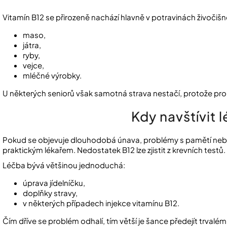
Vitamín B12 se přirozeně nachází hlavně v potravinách živoči
maso,
játra,
ryby,
vejce,
mléčné výrobky.
U některých seniorů však samotná strava nestačí, protože probl
Kdy navštívit 
Pokud se objevuje dlouhodobá únava, problémy s pamětí nebo 
praktickým lékařem. Nedostatek B12 lze zjistit z krevních testů.
Léčba bývá většinou jednoduchá:
úprava jídelníčku,
doplňky stravy,
v některých případech injekce vitamínu B12.
Čím dříve se problém odhalí, tím větší je šance předejít trva