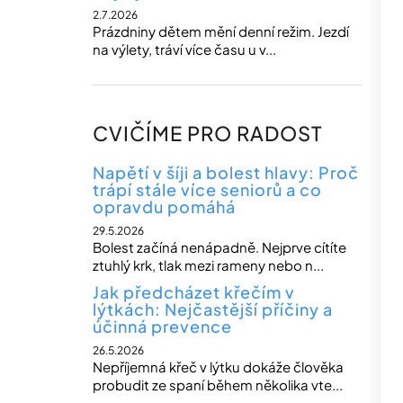
2.7.2026
Prázdniny dětem mění denní režim. Jezdí
na výlety, tráví více času u v...
CVIČÍME PRO RADOST
Napětí v šíji a bolest hlavy: Proč
trápí stále více seniorů a co
opravdu pomáhá
29.5.2026
Bolest začíná nenápadně. Nejprve cítíte
ztuhlý krk, tlak mezi rameny nebo n...
Jak předcházet křečím v
lýtkách: Nejčastější příčiny a
účinná prevence
26.5.2026
Nepříjemná křeč v lýtku dokáže člověka
probudit ze spaní během několika vte...