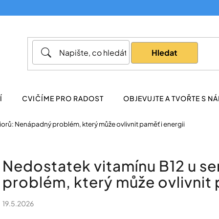
Co potřebujete najít?
Hledat
Doporučujeme
Í
CVIČÍME PRO RADOST
OBJEVUJTE A TVOŘTE S NÁ
iorů: Nenápadný problém, který může ovlivnit paměť i energii
Nedostatek vitamínu B12 u s
problém, který může ovlivnit 
19.5.2026