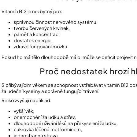
Vitamín B12 je nezbytný pro:
správnou činnost nervového systému,
tvorbu červených krvinek,
paměť a koncentraci,
dostatek energie,
zdravé fungování mozku.
Pokud ho má tělo dlouhodobě málo, může se deficit projevit nej
Proč nedostatek hrozí 
S přibývajícím věkem se schopnost vstřebávat vitamín B12 pos
žaludeční kyseliny a správně fungující trávení.
Riziko zvyšují například:
vyšší věk,
onemocnění žaludku a střev,
dlouhodobé užívání léků na překyselení žaludku,
cukrovka léčená metforminem,
jednostranná strava,