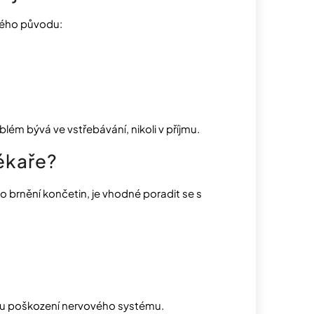
šného původu:
ém bývá ve vstřebávání, nikoli v příjmu.
lékaře?
brnění končetin, je vhodné poradit se s
lému poškození nervového systému.