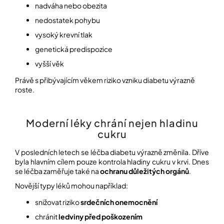
nadváha nebo obezita
nedostatek pohybu
vysoký krevní tlak
genetická predispozice
vyšší věk
Právě s přibývajícím věkem riziko vzniku diabetu výrazně
roste.
Moderní léky chrání nejen hladinu
cukru
V posledních letech se léčba diabetu výrazně změnila. Dříve
byla hlavním cílem pouze kontrola hladiny cukru v krvi. Dnes
se léčba zaměřuje také na
ochranu důležitých orgánů
.
Novější typy léků mohou například:
snižovat riziko
srdečních onemocnění
chránit
ledviny před poškozením