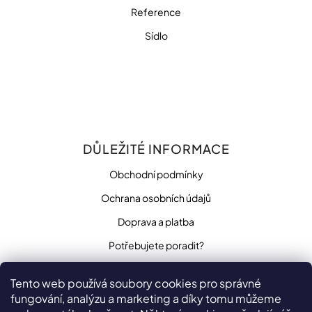
Reference
Sídlo
DŮLEŽITÉ INFORMACE
Obchodní podmínky
Ochrana osobních údajů
Doprava a platba
Potřebujete poradit?
Tento web používá soubory cookies pro správné
fungování, analýzu a marketing a díky tomu můžeme
SLEDUJTE NÁS