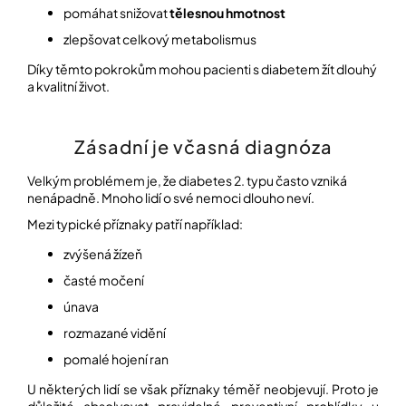
pomáhat snižovat
tělesnou hmotnost
zlepšovat celkový metabolismus
Díky těmto pokrokům mohou pacienti s diabetem žít dlouhý
a kvalitní život.
Zásadní je včasná diagnóza
Velkým problémem je, že diabetes 2. typu často vzniká
nenápadně. Mnoho lidí o své nemoci dlouho neví.
Mezi typické příznaky patří například:
zvýšená žízeň
časté močení
únava
rozmazané vidění
pomalé hojení ran
U některých lidí se však příznaky téměř neobjevují. Proto je
důležité absolvovat pravidelné preventivní prohlídky u