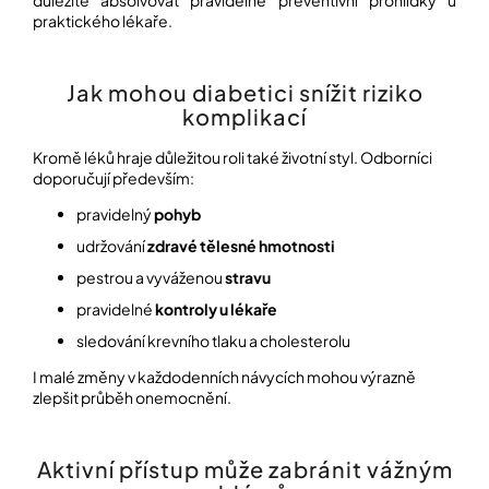
praktického lékaře.
Jak mohou diabetici snížit riziko
komplikací
Kromě léků hraje důležitou roli také životní styl. Odborníci
doporučují především:
pravidelný
pohyb
udržování
zdravé tělesné hmotnosti
pestrou a vyváženou
stravu
pravidelné
kontroly u lékaře
sledování krevního tlaku a cholesterolu
I malé změny v každodenních návycích mohou výrazně
zlepšit průběh onemocnění.
Aktivní přístup může zabránit vážným