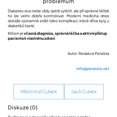
problémům
Diabetes sice nelze vždy úplně vyléčit, ale při správné léčbě
ho lze velmi dobře kontrolovat. Moderní medicína dnes
dokáže významně snížit riziko komplikací, které dříve byly u
diabetiků časté.
Klíčem je
včasná diagnóza, správná léčba a aktivní přístup
pacienta k vlastnímu zdraví
.
Autor: Redakce Penzista
info@penzista.net
PŘEDCHOZÍ ČLÁNEK
DALŠÍ ČLÁNEK
Diskuze (0)
Buďte první, kdo napíše příspěvek k této položce.