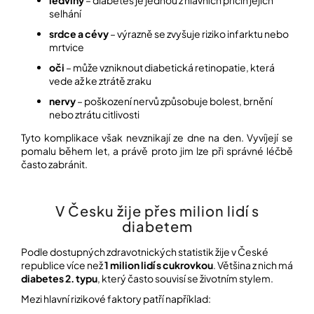
ledviny
– diabetes je jednou z hlavních příčin jejich
selhání
srdce a cévy
– výrazně se zvyšuje riziko infarktu nebo
Přihlášení
mrtvice
oči
– může vzniknout diabetická retinopatie, která
vede až ke ztrátě zraku
nervy
– poškození nervů způsobuje bolest, brnění
nebo ztrátu citlivosti
Tyto komplikace však nevznikají ze dne na den. Vyvíjejí se
pomalu během let, a právě proto jim lze při správné léčbě
často zabránit.
V Česku žije přes milion lidí s
diabetem
Podle dostupných zdravotnických statistik žije v České
republice více než
1 milion lidí s cukrovkou
. Většina z nich má
diabetes 2. typu
, který často souvisí se životním stylem.
Mezi hlavní rizikové faktory patří například: