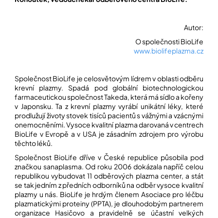
Autor:
O společnosti BioLife
www.biolifeplazma.cz
Společnost BioLife je celosvětovým lídrem v oblasti odběru
krevní plazmy. Spadá pod globální biotechnologickou
farmaceutickou společnost Takeda, která má sídlo a kořeny
v Japonsku. Ta z krevní plazmy vyrábí unikátní léky, které
prodlužují životy stovek tisíců pacientů s vážnými a vzácnými
onemocněními. Vysoce kvalitní plazma darovaná v centrech
BioLife v Evropě a v USA je zásadním zdrojem pro výrobu
těchto léků.
Společnost BioLife dříve v České republice působila pod
značkou sanaplasma. Od roku 2006 dokázala napříč celou
republikou vybudovat 11 odběrových plazma center, a stát
se tak jedním z předních odborníků na odběr vysoce kvalitní
plazmy u nás. BioLife je hrdým členem Asociace pro léčbu
plazmatickými proteiny (PPTA), je dlouhodobým partnerem
organizace Hasičovo a pravidelně se účastní velkých