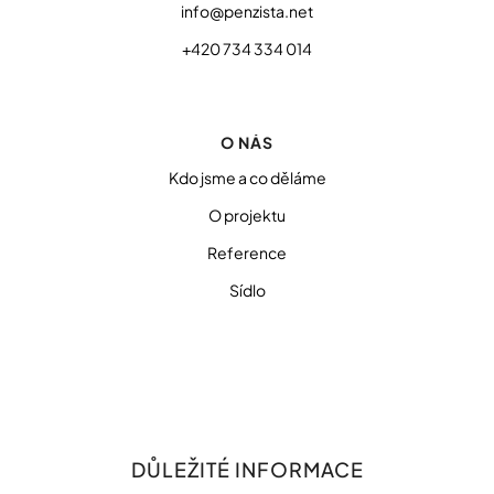
info@penzista.net
+420 734 334 014
O NÁS
Kdo jsme a co děláme
O projektu
Reference
Sídlo
DŮLEŽITÉ INFORMACE