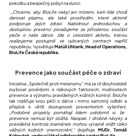
pokožku a bezpečný pobyt na slunci.
„Chceme, aby BioLife nebyl jen místem, kam lidé chodí
darovat plazmu, ale také prostředím, které aktivně
podporuje jejich zdraví. Nabídnout jednoduchou a
dostupnou prevenci považujeme za přirozenou součást
péče o naše dárce. Jde o celostátní aktivitu, kterou
realizujeme postupně ve vybraných centrech napříč
republikou,“
vysvětluje
Matúš Uhliarik, Head of Operations,
BioLife Česká republika.
Prevence jako součást péče o zdraví
Iniciativa „Společně proti melanomu“ má za cíl dlouhodobě
zvyšovat povědomí o rizikových faktorech, možnostech
prevence a významu pravidelných kožních kontrol. BioLife
tak rozšiřuje svou péči o dárce i mimo samotný odběr a
přispívá k větší dostupnosti preventivních vyšetření.
„Podobné projekty pomáhají lidem uvědomit si, že
prevence nemusí být složitá. Naopak. I drobné návyky a
pravidelná kontrola znamének mohou výrazně snížit riziko
vážných kožních onemocnění,“
doplňuje
MUDr. Tomáš
Kohoutek, vedoucí lékař odběrového centra BioLife.