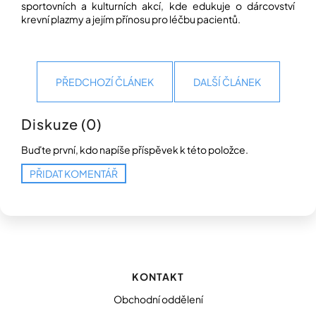
sportovních a kulturních akcí, kde edukuje o dárcovství
krevní plazmy a jejím přínosu pro léčbu pacientů.
PŘEDCHOZÍ ČLÁNEK
DALŠÍ ČLÁNEK
Diskuze (0)
Buďte první, kdo napíše příspěvek k této položce.
PŘIDAT KOMENTÁŘ
Z
á
p
KONTAKT
a
t
Obchodní oddělení
í