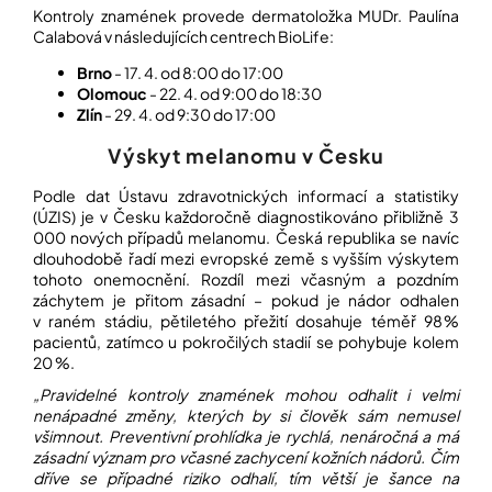
Kontroly znamének provede dermatoložka MUDr. Paulína
Calabová v následujících centrech BioLife:
Přihlášení
Brno
- 17. 4. od 8:00 do 17:00
Olomouc
-
22. 4. od 9:00 do 18:30
Zlín
- 29. 4. od 9:30 do 17:00
Výskyt melanomu v Česku
Podle dat Ústavu zdravotnických informací a statistiky
(ÚZIS) je v Česku každoročně diagnostikováno přibližně 3
000 nových případů melanomu. Česká republika se navíc
dlouhodobě řadí mezi evropské země s vyšším výskytem
tohoto onemocnění.
Rozdíl mezi včasným a pozdním
záchytem je přitom zásadní – pokud je nádor odhalen
v raném stádiu, pětiletého přežití dosahuje téměř 98 %
pacientů, zatímco u pokročilých stadií se pohybuje kolem
20 %.
„Pravidelné kontroly znamének mohou odhalit i velmi
nenápadné změny, kterých by si člověk sám nemusel
všimnout. Preventivní prohlídka je rychlá, nenáročná a má
zásadní význam pro včasné zachycení kožních nádorů. Čím
dříve se případné riziko odhalí, tím větší je šance na