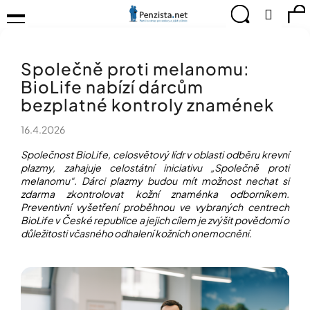
K
Přejít
Menu
Hledat
Ná
Přihlá
na
o
obsah
š
Zpět
Zpět
ko
KOMPENZAČNÍ
í
POMŮCKY
Společně proti melanomu:
k
C
TIPY
BioLife nabízí dárcům
o
PRO
p
bezplatné kontroly znamének
PEVNÉ
ZDRAVÍ
o
16.4.2026
t
CVIČÍME
ř
PRO
Společnost BioLife, celosvětový lídr v oblasti odběru krevní
e
RADOST
plazmy, zahajuje celostátní iniciativu „Společně proti
b
melanomu“. Dárci plazmy budou mít možnost nechat si
u
zdarma zkontrolovat kožní znaménka odborníkem.
OBJEVUJTE
A
j
Preventivní vyšetření proběhnou ve vybraných centrech
TVOŘTE
BioLife v České republice a jejich cílem je zvýšit povědomí o
e
S
důležitosti včasného odhalení kožních onemocnění.
t
NÁMI
e
CHYTRÝ
n
PRŮVODCE
a
MODERNÍM
j
SVĚTEM