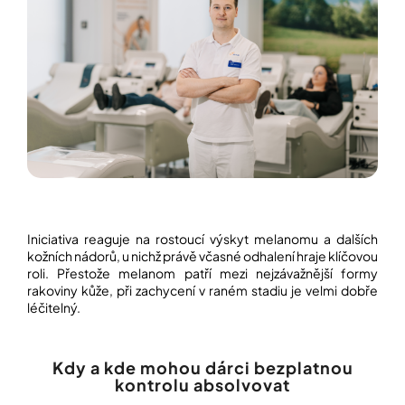
í
t
POZNEJTE
&
?
ZAŽIJTE,
CO
SE
PRÁVĚ
DĚJE
HLEDAT
VAŠE
SLOVA,
NAŠE
INSPIRACE
D
o
ZÁBAVA,
Iniciativa reaguje na rostoucí výskyt melanomu a dalších
p
KTERÁ
kožních nádorů, u nichž právě včasné odhalení hraje klíčovou
POSÍLÍ
o
roli. Přestože melanom patří mezi nejzávažnější formy
PAMĚŤ
r
I
rakoviny kůže, při zachycení v raném stadiu je velmi dobře
u
KONCENTRACI
léčitelný.
č
u
BAZAR
j
A
e
Kdy a kde mohou dárci bezplatnou
REPASOVANÉ
m
kontrolu absolvovat
POMŮCKY
e