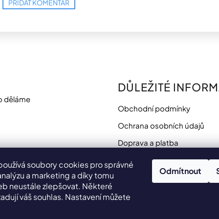
PŘIDAT KOMENTÁŘ
DŮLEŽITÉ INFOR
o děláme
Obchodní podmínky
Ochrana osobních údajů
Doprava a platba
Potřebujete poradit?
používá soubory cookies pro správné
Odmítnout
analýzu a marketing a díky tomu
 neustále zlepšovat. Některé
adují váš souhlas. Nastavení můžete
.