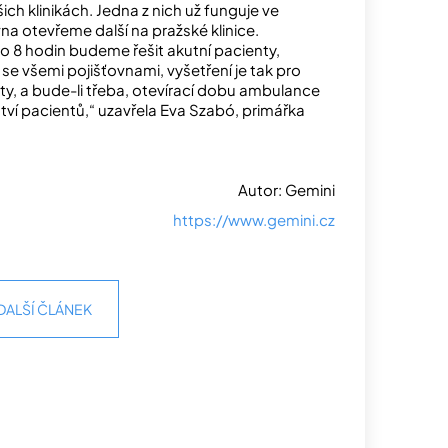
h klinikách. Jedna z nich už funguje ve
a otevřeme další na pražské klinice.
 8 hodin budeme řešit akutní pacienty,
 všemi pojišťovnami, vyšetření je tak pro
ty, a bude-li třeba, otevírací dobu ambulance
í pacientů,“ uzavřela Eva Szabó, primářka
Autor: Gemini
https://www.gemini.cz
DALŠÍ ČLÁNEK