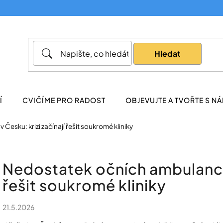
Co potřebujete najít?
Hledat
Doporučujeme
Í
CVIČÍME PRO RADOST
OBJEVUJTE A TVOŘTE S NÁ
Česku: krizi začínají řešit soukromé kliniky
Nedostatek očních ambulancí v
řešit soukromé kliniky
21.5.2026