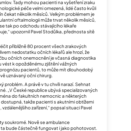
umlov. Tady mohou pacienti na vyšetření zraku
mologické péče velmi omezená, lidé často kvůli
rmín čekat několik měsíců. Velkým problémem je
lantní oftalmologii může trvat několik měsíců,
se tak po odchodu stávajícího lékaře
uje,“ upozornil Pavel Stodůlka, přednosta sítě
éčit přibližně 80 procent všech zrakových
 Vlivem nedostatku očních lékařů ale hrozí, že
čbu očních onemocnění je včasná diagnostika
u vést k opožděnému zjištění vážných
t prognózu pacientů, to může mít dlouhodobý
tově uznávaný oční chirurg.
ký problém. A právě v tu chvíli narazí. Sehnat
možné. „V České republice ubývá specializovaných
ejména do fakultních nemocnic a některých
ů dostupná, takže pacienti s akutními obtížemi
vzdálenějšího zařízení,“ popsal situaci Pavel
at ty soukromé. Nově se ambulance
 ta bude částečně fungovat i jako pohotovost.