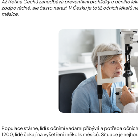
Až třetina Čechů zanedbává preventivní prohlídky u očního lékaře
zodpovědně, ale často narazí. V Česku je totiž očních lékařů ned
měsíce.
Populace stárne, lidí s očními vadami přibývá a potřeba očních 
1200, lidé čekají na vyšetření i několik měsíců. Situace je nejh