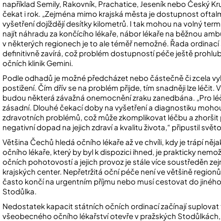
například Semily, Rakovník, Prachatice, Jeseník nebo Český Kr
čekat i rok. „Zejména mimo krajská města je dostupnost oftal
vyšetření dojíždějí desítky kilometrů. I tak mohou na volný te
najít náhradu za končícího lékaře, nábor lékaře na běžnou ambu
v některých regionech je to ale téměř nemožné. Řada ordinací 
definitivně zavírá, což problém dostupností péče ještě prohlub
očních klinik
Gemini
.
Podle odhadů je možné předcházet nebo částečně či zcela vyl
postižení. Čím dřív se na problém přijde, tím snadněji lze léčit.
budou některá závažná onemocnění zraku zanedbána. „Pro lé
zásadní. Dlouhé čekací doby na vyšetření a diagnostiku moho
zdravotních problémů, což může zkomplikovat léčbu a zhorši
negativní dopad na jejich zdraví a kvalitu života,“ připustil svě
Většina Čechů hledá očního lékaře až ve chvíli, kdy je trápí něja
očního lékaře, který by byl k dispozici ihned, je prakticky ne
očních pohotovostí a jejich provoz je stále více soustředěn z
krajských center. Nepřetržitá oční péče není ve většině region
často končí na urgentním příjmu nebo musí cestovat do jiného, 
Stodůlka.
Nedostatek kapacit státních očních ordinací začínají suplov
všeobecného očního lékařství otevře v pražských Stodůlkách,