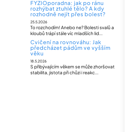
FYZIOporadna: jak po ránu
rozhýbat ztuhlé tělo? A kdy
rozhodně nejít přes bolest?
25.5.2026
To rozchodím! Anebo ne? Bolesti svalů a
kloubů trápí stále víc mladších lid...
Cvičení na rovnováhu: Jak
předcházet pádům ve vyšším
věku
18.5.2026
S přibývajícím věkem se může zhoršovat
stabilita, jistota při chůzi i reakc...