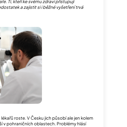
. Ti, kteří ke svému zdraví přistupují
ostatek a zajistit si i běžné vyšetření trvá
lékařů roste. V Česku jich působí ale jen kolem
orší v pohraničních oblastech. Problémy hlásí