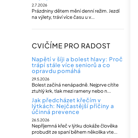
2.7.2026
Prázdniny dětem mění denní režim. Jezdí
na výlety, tráví více času u v...
CVIČÍME PRO RADOST
Napětí v šíji a bolest hlavy: Proč
trápí stále více seniorů a co
opravdu pomáhá
29.5.2026
Bolest začíná nenápadně. Nejprve cítíte
ztuhlý krk, tlak mezi rameny nebo n...
Jak předcházet křečím v
lýtkách: Nejčastější příčiny a
účinná prevence
26.5.2026
Nepříjemná křeč v lýtku dokáže člověka
probudit ze spaní během několika vte...