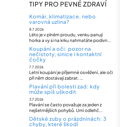
n
TIPY PRO PEVNÉ ZDRAVÍ
n
í
Komár, klimatizace, nebo
varovná uzlina?
p
8.7.2026
a
Léto je v plném proudu, venku panují
n
horka a vy si na krku nahmatáte podivn...
e
Koupání a oči: pozor na
nečistoty, sinice i kontaktní
l
čočky
7.7.2026
Letní koupání je příjemné osvěžení, ale oči
při něm dostávají zabrat. ...
Plavání při bolesti zad: kdy
může spíš uškodit
3.7.2026
Plavání se často považuje za jeden z
nejšetrnějších pohybů. Umí odlehč...
Dětské zuby o prázdninách: 3
chyby, které škodí