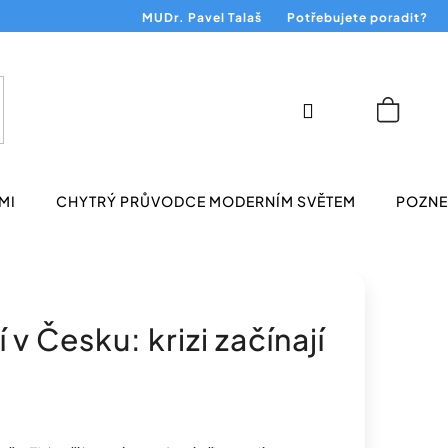
MUDr. Pavel Talaš
Potřebujete poradit?
Přihlášení
Nákup
košík
MI
CHYTRÝ PRŮVODCE MODERNÍM SVĚTEM
POZNEJ
 Česku: krizi začínají