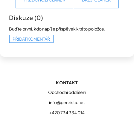
Diskuze (0)
Buďte první, kdo napíše příspěvek k této položce.
PŘIDAT KOMENTÁŘ
Z
á
p
KONTAKT
a
t
Obchodní oddělení
í
info@penzista.net
+420 734 334 014