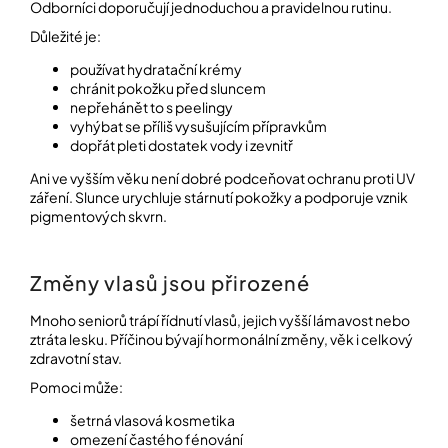
Odborníci doporučují jednoduchou a pravidelnou rutinu.
Důležité je:
používat hydratační krémy
chránit pokožku před sluncem
nepřehánět to s peelingy
vyhýbat se příliš vysušujícím přípravkům
dopřát pleti dostatek vody i zevnitř
Ani ve vyšším věku není dobré podceňovat ochranu proti UV
záření. Slunce urychluje stárnutí pokožky a podporuje vznik
pigmentových skvrn.
Změny vlasů jsou přirozené
Mnoho seniorů trápí řídnutí vlasů, jejich vyšší lámavost nebo
ztráta lesku. Příčinou bývají hormonální změny, věk i celkový
zdravotní stav.
Pomoci může:
šetrná vlasová kosmetika
omezení častého fénování