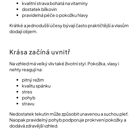
kvalitní strava bohatá na vitaminy
dostatek bílkovin
pravidelná péče o pokožku hlavy
Krátké a jednodušší účesy bývají často praktičtější a vlasům
dodají objem.
Krása začíná uvnitř
Na vzhled má velký vliv také životní styl. Pokožka, vlasy i
nehty reagují na:
pitný režim
kvalitu spánku
stres
pohyb
stravu
Nedostatek tekutin může způsobit unavenou a suchou pleť.
Naopak pravidelný pohyb podporuje prokrvení pokožky a
dodává zdravější vzhled.