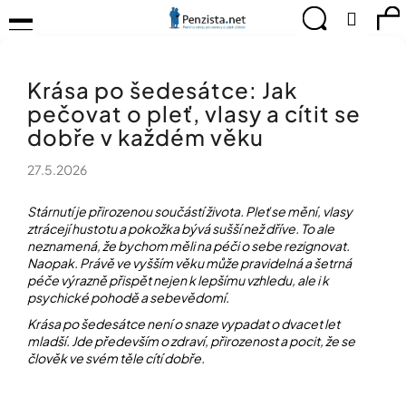
K
Přejít
Menu
Hledat
Ná
Přihlá
na
o
obsah
š
Zpět
Zpět
ko
KOMPENZAČNÍ
í
POMŮCKY
Krása po šedesátce: Jak
k
C
TIPY
pečovat o pleť, vlasy a cítit se
o
PRO
p
dobře v každém věku
PEVNÉ
ZDRAVÍ
o
27.5.2026
t
CVIČÍME
ř
PRO
e
Stárnutí je přirozenou součástí života. Pleť se mění, vlasy
RADOST
ztrácejí hustotu a pokožka bývá sušší než dříve. To ale
b
neznamená, že bychom měli na péči o sebe rezignovat.
u
OBJEVUJTE
Naopak. Právě ve vyšším věku může pravidelná a šetrná
A
j
péče výrazně přispět nejen k lepšímu vzhledu, ale i k
TVOŘTE
e
psychické pohodě a sebevědomí.
S
t
NÁMI
Krása po šedesátce není o snaze vypadat o dvacet let
e
mladší. Jde především o zdraví, přirozenost a pocit, že se
CHYTRÝ
n
člověk ve svém těle cítí dobře.
PRŮVODCE
a
MODERNÍM
j
SVĚTEM