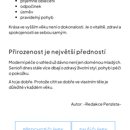
příjemné oblečení
odpočinek
úsměv
pravidelný pohyb
Krása ve vyšším věku není o dokonalosti. Je o vitalitě, zdraví a
spokojenosti se sebou samým.
Přirozenost je největší předností
Moderní péče o vzhled už dávno není jen doménou mladých.
Senioři dnes stále více dbají o zdravý životní styl, pohyb i péči
o pokožku.
A to je dobře. Protože cítit se dobře ve vlastním těle je
důležité v každém věku.
Autor: -Redakce Penzista-
PŘEDCHOZÍ ČLÁNEK
DALŠÍ ČLÁNEK