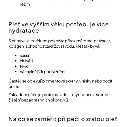
režim
Přihlášení
Pleť ve vyšším věku potřebuje více
hydratace
S přibývajícím věkem pokožka přirozeně ztrácí pružnost,
kolagen i schopnost zadržovat vodu. Pleť tak bývá:
sušší
citlivější
tenčí
náchylnější k podráždění
Častěji se objevují pigmentové skvrny, vrásky nebo pocit
pnutí.
Základem péče je proto pravidelná hydratace a šetrné
čištění bez agresivních přípravků.
Na co se zaměřit při péči o zralou pleť