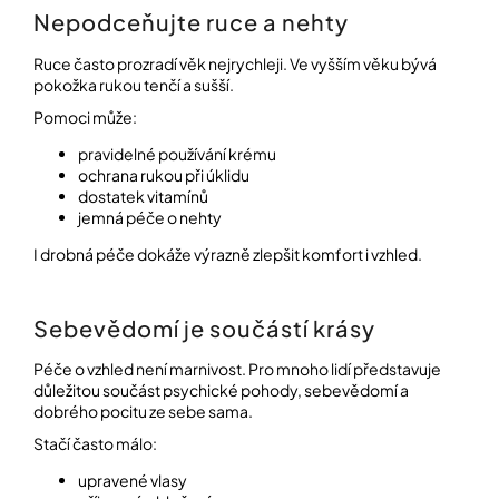
Nepodceňujte ruce a nehty
Ruce často prozradí věk nejrychleji. Ve vyšším věku bývá
pokožka rukou tenčí a sušší.
Pomoci může:
pravidelné používání krému
ochrana rukou při úklidu
dostatek vitamínů
jemná péče o nehty
I drobná péče dokáže výrazně zlepšit komfort i vzhled.
Sebevědomí je součástí krásy
Péče o vzhled není marnivost. Pro mnoho lidí představuje
důležitou součást psychické pohody, sebevědomí a
dobrého pocitu ze sebe sama.
Stačí často málo:
upravené vlasy