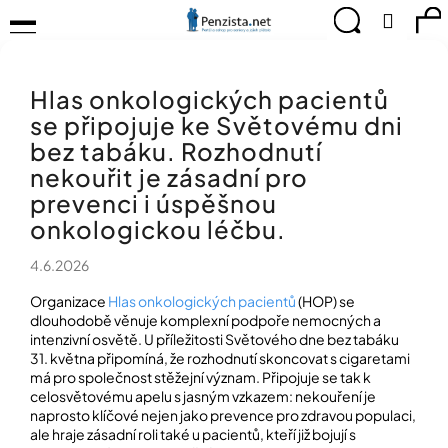
K
Přejít
Menu
Hledat
Ná
Přihlá
na
o
obsah
š
Zpět
Zpět
ko
KOMPENZAČNÍ
í
POMŮCKY
Hlas onkologických pacientů
k
C
TIPY
se připojuje ke Světovému dni
o
PRO
p
bez tabáku. Rozhodnutí
PEVNÉ
ZDRAVÍ
o
nekouřit je zásadní pro
t
prevenci i úspěšnou
CVIČÍME
ř
PRO
onkologickou léčbu.
e
RADOST
b
4.6.2026
u
OBJEVUJTE
A
j
Organizace
Hlas onkologických pacientů
(HOP) se
TVOŘTE
dlouhodobě věnuje komplexní podpoře nemocných a
e
S
intenzivní osvětě. U příležitosti Světového dne bez tabáku
t
NÁMI
31. května připomíná, že rozhodnutí skoncovat s cigaretami
e
má pro společnost stěžejní význam. Připojuje se tak k
CHYTRÝ
n
celosvětovému apelu s jasným vzkazem: nekouření je
PRŮVODCE
a
naprosto klíčové nejen jako prevence pro zdravou populaci,
MODERNÍM
j
ale hraje zásadní roli také u pacientů, kteří již bojují s
SVĚTEM