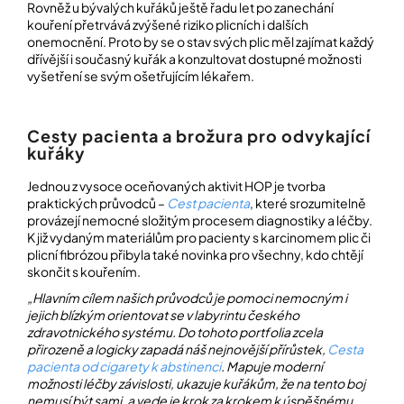
Rovněž u bývalých kuřáků ještě řadu let po zanechání
kouření přetrvává zvýšené riziko plicních i dalších
onemocnění. Proto by se o stav svých plic měl zajímat každý
dřívější i současný kuřák a konzultovat dostupné možnosti
vyšetření se svým ošetřujícím lékařem.
Cesty pacienta a brožura pro odvykající
kuřáky
Jednou z vysoce oceňovaných aktivit HOP je tvorba
praktických průvodců –
Cest pacienta
, které srozumitelně
provázejí nemocné složitým procesem diagnostiky a léčby.
K již vydaným materiálům pro pacienty s karcinomem plic či
plicní fibrózou přibyla také novinka pro všechny, kdo chtějí
skončit s kouřením.
„Hlavním cílem našich průvodců je pomoci nemocným i
jejich blízkým orientovat se v labyrintu českého
zdravotnického systému. Do tohoto portfolia zcela
přirozeně a logicky zapadá náš nejnovější přírůstek,
Cesta
pacienta od cigarety k abstinenci
. Mapuje moderní
možnosti léčby závislosti, ukazuje kuřákům, že na tento boj
nemusí být sami, a vede je krok za krokem k úspěšnému