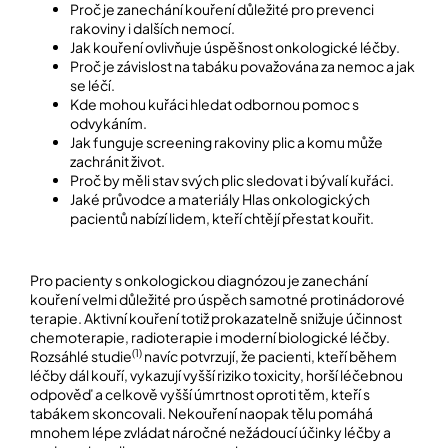
Proč je zanechání kouření důležité pro prevenci
rakoviny i dalších nemocí.
Jak kouření ovlivňuje úspěšnost onkologické léčby.
Přihlášení
Proč je závislost na tabáku považována za nemoc a jak
se léčí.
Kde mohou kuřáci hledat odbornou pomoc s
odvykáním.
Jak funguje screening rakoviny plic a komu může
zachránit život.
Proč by měli stav svých plic sledovat i bývalí kuřáci.
Jaké průvodce a materiály Hlas onkologických
pacientů nabízí lidem, kteří chtějí přestat kouřit.
Pro pacienty s onkologickou diagnózou je zanechání
kouření velmi důležité pro úspěch samotné protinádorové
terapie. Aktivní kouření totiž prokazatelně snižuje účinnost
chemoterapie, radioterapie i moderní biologické léčby.
(1)
Rozsáhlé studie
navíc potvrzují, že pacienti, kteří během
léčby dál kouří, vykazují vyšší riziko toxicity, horší léčebnou
odpověď a celkově vyšší úmrtnost oproti těm, kteří s
tabákem skoncovali. Nekouření naopak tělu pomáhá
mnohem lépe zvládat náročné nežádoucí účinky léčby a