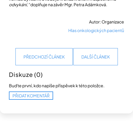
odvykání,“
doplňuje na závěr Mgr. Petra Adámková.
Autor: Organizace
Hlas onkologických pacientů
PŘEDCHOZÍ ČLÁNEK
DALŠÍ ČLÁNEK
Diskuze (0)
Buďte první, kdo napíše příspěvek k této položce.
PŘIDAT KOMENTÁŘ
Z
á