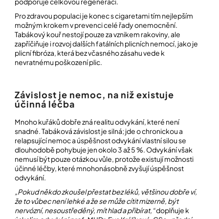
podporuje celkovou regeneraci.
Pro zdravou populaci je konec s cigaretami tím nejlepším
možným krokem v prevenci celé řady onemocnění.
Tabákový kouř nestojí pouze za vznikem rakoviny, ale
zapříčiňuje i rozvoj dalších fatálních plicních nemocí, jako je
plicní fibróza, která bez včasného zásahu vede k
nevratnému poškození plic.
Závislost je nemoc, na niž existuje
účinná léčba
Mnoho kuřáků dobře zná realitu odvykání, které není
snadné. Tabáková závislost je silná; jde o chronickou a
relapsující nemoc a úspěšnost odvykání vlastní silou se
dlouhodobě pohybuje jen okolo 3 až 5 %. Odvykání však
nemusí být pouze otázkou vůle, protože existují možnosti
účinné léčby, které mnohonásobně zvyšují úspěšnost
odvykání.
„Pokud někdo zkoušel přestat bez léků, většinou dobře ví,
že to vůbec není lehké a že se může cítit mizerně, být
nervózní, nesoustředěný, mít hlad a přibírat,“
doplňuje k