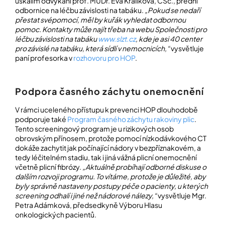
úskalím odvykání prof. MUDr. Eva Králíková, CSc., přední
odbornice na léčbu závislosti na tabáku.
„Pokud se nedaří
přestat svépomocí, měl by kuřák vyhledat odbornou
pomoc. Kontakty může najít třeba na webu Společnosti pro
léčbu závislosti na tabáku
www.slzt.cz
, kde je asi 40 center
pro závislé na tabáku, která sídlí v nemocnicích,“
vysvětluje
paní profesorka v
rozhovoru pro HOP
.
Podpora časného záchytu onemocnění
V rámci uceleného přístupu k prevenci HOP dlouhodobě
podporuje také
Program časného záchytu rakoviny plic
.
Tento screeningový program je u rizikových osob
obrovským přínosem, protože pomocí nízkodávkového CT
dokáže zachytit jak počínající nádory v bezpříznakovém, a
tedy léčitelném stadiu, tak i jiná vážná plicní onemocnění
včetně plicní fibrózy.
„Aktuálně probíhají odborné diskuse o
dalším rozvoji programu. To vítáme, protože je důležité, aby
byly správně nastaveny postupy péče o pacienty, u kterých
screening odhalí i jiné než nádorové nálezy,“
vysvětluje Mgr.
Petra Adámková, předsedkyně Výboru Hlasu
onkologických pacientů.