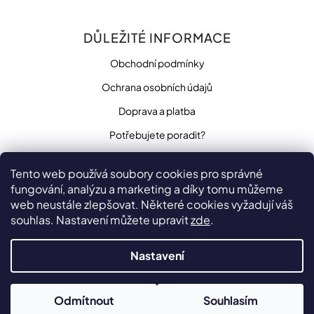
DŮLEŽITÉ INFORMACE
Obchodní podmínky
Ochrana osobních údajů
Doprava a platba
Potřebujete poradit?
Tento web používá soubory cookies pro správné
fungování, analýzu a marketing a díky tomu můžeme
SLEDUJTE NÁS
web neustále zlepšovat. Některé cookies vyžadují váš
souhlas. Nastavení můžete upravit
zde
.
Nastavení
Vytvořilo
na platformě
Shoptet
Odmítnout
Souhlasím
Copyright 2026
penzista.net
. Všechna práva vyhrazena.