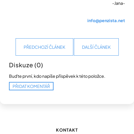
-Jana-
info@penzista.net
PŘEDCHOZÍ ČLÁNEK
DALŠÍ ČLÁNEK
Diskuze (0)
Buďte první, kdo napíše příspěvek k této položce.
PŘIDAT KOMENTÁŘ
Z
á
p
KONTAKT
a