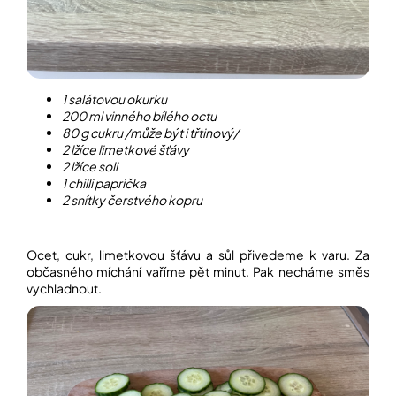
Přihlášení
1 salátovou okurku
200 ml vinného bílého octu
80 g cukru /může být i třtinový/
2 lžíce limetkové šťávy
2 lžíce soli
1 chilli paprička
2 snítky čerstvého kopru
Ocet, cukr, limetkovou šťávu a sůl přivedeme k varu. Za
občasného míchání vaříme pět minut. Pak necháme směs
vychladnout.