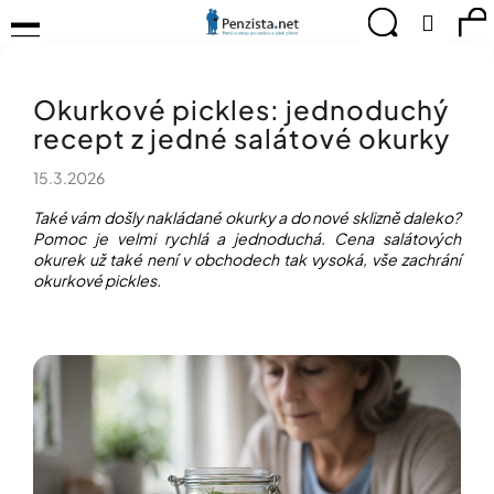
K
Přejít
Menu
Hledat
Ná
Přihlá
na
o
obsah
š
Zpět
Zpět
ko
KOMPENZAČNÍ
í
POMŮCKY
Okurkové pickles: jednoduchý
k
C
TIPY
recept z jedné salátové okurky
o
PRO
p
PEVNÉ
15.3.2026
ZDRAVÍ
o
t
Také vám došly nakládané okurky a do nové sklizně daleko?
CVIČÍME
ř
Pomoc je velmi rychlá a jednoduchá. Cena salátových
PRO
e
okurek už také není v obchodech tak vysoká, vše zachrání
RADOST
okurkové pickles.
b
u
OBJEVUJTE
A
j
TVOŘTE
e
S
t
NÁMI
e
CHYTRÝ
n
PRŮVODCE
a
MODERNÍM
j
SVĚTEM