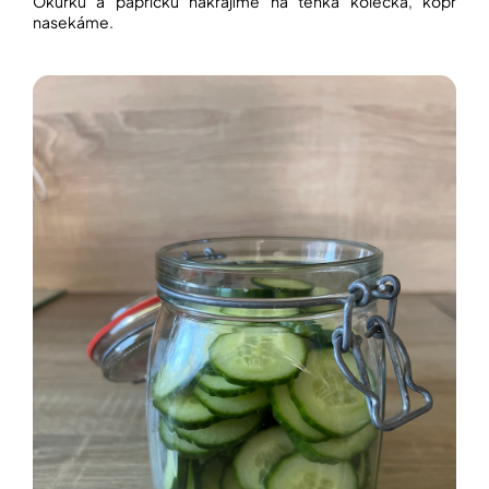
Okurku a papričku nakrájíme na tenká kolečka, kopr
nasekáme.