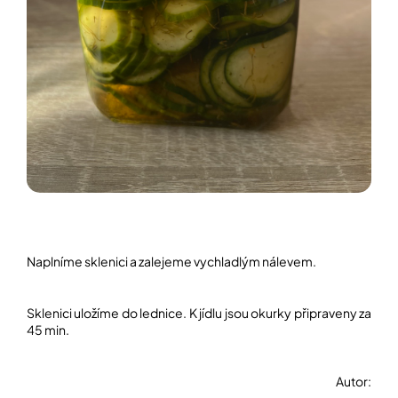
Naplníme sklenici a zalejeme vychladlým nálevem.
Sklenici uložíme do lednice. K jídlu jsou okurky připraveny za
45 min.
Autor: