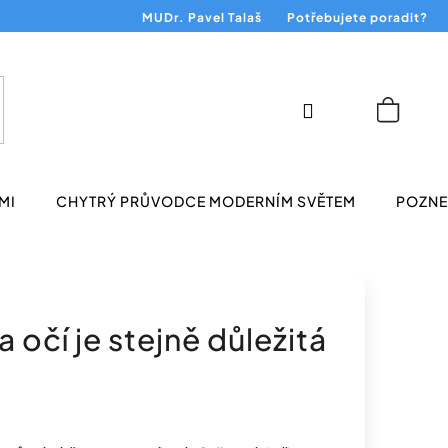
MUDr. Pavel Talaš
Potřebujete poradit?
Přihlášení
Nákup
košík
MI
CHYTRÝ PRŮVODCE MODERNÍM SVĚTEM
POZNEJ
 očí je stejně důležitá