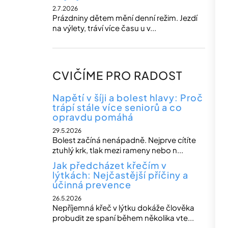
2.7.2026
Prázdniny dětem mění denní režim. Jezdí
na výlety, tráví více času u v...
CVIČÍME PRO RADOST
Napětí v šíji a bolest hlavy: Proč
trápí stále více seniorů a co
opravdu pomáhá
29.5.2026
Bolest začíná nenápadně. Nejprve cítíte
ztuhlý krk, tlak mezi rameny nebo n...
Jak předcházet křečím v
lýtkách: Nejčastější příčiny a
účinná prevence
26.5.2026
Nepříjemná křeč v lýtku dokáže člověka
probudit ze spaní během několika vte...