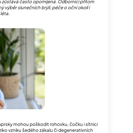
u zůstává často opomíjená. Odborníci přitom
ý výběr slunečních brýlí, péče o oční okolí i
léta.
paprsky mohou poškodit rohovku, čočku i sítnici
ziko vzniku šedého zákalu či degenerativních