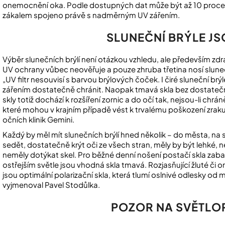
onemocnění oka. Podle dostupných dat může být až 10 proc
zákalem spojeno právě s nadměrným UV zářením.
SLUNEČNÍ BRÝLE J
Výběr slunečních brýlí není otázkou vzhledu, ale především zdra
UV ochrany vůbec neověřuje a pouze zhruba třetina nosí sluneč
„UV filtr nesouvisí s barvou brýlových čoček. I čiré sluneční b
zářením dostatečně chránit. Naopak tmavá skla bez dostatečn
skly totiž dochází k rozšíření zornic a do očí tak, nejsou-li chr
které mohou v krajním případě vést k trvalému poškození zraku
očních klinik
Gemini
.
Každý by měl mít slunečních brýlí hned několik – do města, na 
sedět, dostatečně krýt oči ze všech stran, měly by být lehké, n
neměly dotýkat skel. Pro běžné denní nošení postačí skla zaba
ostřejším světle jsou vhodná skla tmavá. Rozjasňující žluté či o
jsou optimální polarizační skla, která tlumí oslnivé odlesky od
vyjmenoval Pavel Stodůlka.
POZOR NA SVĚTLO