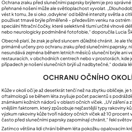
Ochrana zraku před slunečními paprsky brýlemi je pro správné f
přehnané nošení může ale světloplachost vyvolat. „Dlouhodobé 
vést k tomu, že si oko ‚odvykne‘ od běžné intenzity světla a cit
používat tmavé brýle přiměřeně – především venku na ostrém sl
speciální filtrační čočky, které selektivně tlumí určité vlnové 
nebo neurologicky podmíněné fotofobie,“ doporučila Lucia Škro
Obecně platí, že zrak je před sluncem důležité chránit. Je ale t
primárně určeny pro ochranu zraku před slunečními paprsky, ni
nesundává zejména během letních měsíců sluneční brýle ani ve
restauracích, v obchodních centrech nebo v prostorách, kde je 
případech je nošení slunečních brýlí už nadbytečné,“ dodala lé
OCHRANU OČNÍHO OKOLÍ
Kůže v okolí očí je až desetkrát tenčí než na zbytku obličeje, j
oftalmologů se během léta zvyšuje počet pacientů s podrážděn
známkami kožních nádorů v oblasti očních víček. „UV záření a
vnějším faktorem, který způsobuje nejčastější typy rakoviny k
výzkum rakoviny kůže tvoří nádory očních víček až 10 procent vš
často před slunečními paprsky zapomínají chránit,“ řekl světov
Zatímco většina lidí chrání během léta pokožku opalovacím k