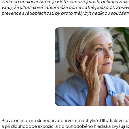
Zatímco opalovací krém je v létě samozřejmostí, ochrana zrak
varují, že ultrafialové záření může oči nevratně poškodit. Správn
prevence světloplachosti by proto měly být nedílnou součástí 
Právě oči jsou na sluneční záření velmi náchylné. Ultrafialové 
a při dlouhodobé expozici a z dlouhodobého hlediska zvyšují ri