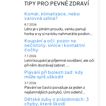
n
TIPY PRO PEVNÉ ZDRAVÍ
n
í
Komár, klimatizace, nebo
varovná uzlina?
p
8.7.2026
a
Léto je v plném proudu, venku panují
n
horka a vy si na krku nahmatáte podivn...
e
Koupání a oči: pozor na
nečistoty, sinice i kontaktní
l
čočky
7.7.2026
Letní koupání je příjemné osvěžení, ale oči
při něm dostávají zabrat. ...
Plavání při bolesti zad: kdy
může spíš uškodit
3.7.2026
Plavání se často považuje za jeden z
nejšetrnějších pohybů. Umí odlehč...
Dětské zuby o prázdninách: 3
chyby, které škodí