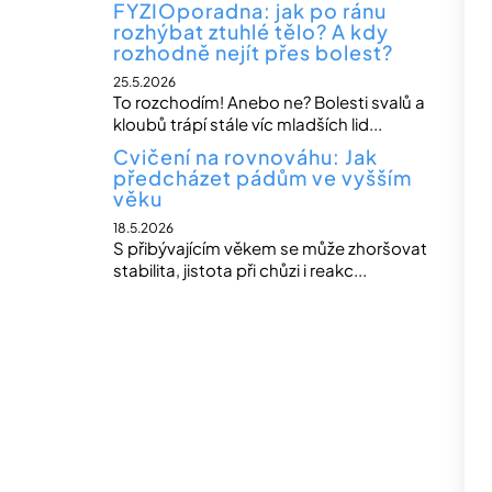
FYZIOporadna: jak po ránu
rozhýbat ztuhlé tělo? A kdy
rozhodně nejít přes bolest?
25.5.2026
To rozchodím! Anebo ne? Bolesti svalů a
kloubů trápí stále víc mladších lid...
Cvičení na rovnováhu: Jak
předcházet pádům ve vyšším
věku
18.5.2026
S přibývajícím věkem se může zhoršovat
stabilita, jistota při chůzi i reakc...