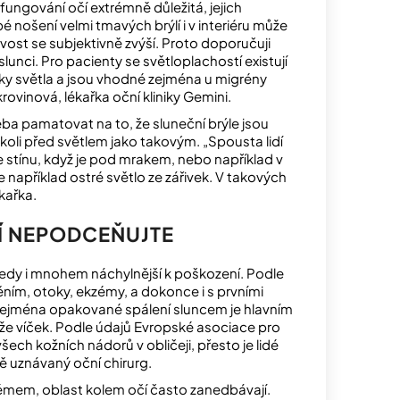
ungování očí extrémně důležitá, jejich
nošení velmi tmavých brýlí i v interiéru může
livost se subjektivně zvýší. Proto doporučuji
unci. Pro pacienty se světloplachostí existují
délky světla a jsou vhodné zejména u migrény
vinová, lékařka oční kliniky Gemini.
řeba pamatovat na to, že sluneční brýle jsou
koli před světlem jako takovým. „Spousta lidí
 stínu, když je pod mrakem, nebo například v
například ostré světlo ze zářivek. V takových
kařka.
 NEPODCEŇUJTE
e tedy i mnohem náchylnější k poškození. Podle
ím, otoky, ekzémy, a dokonce i s prvními
 zejména opakované spálení sluncem je hlavním
ůže víček. Podle údajů Evropské asociace pro
ech kožních nádorů v obličeji, přesto je lidé
ě uznávaný oční chirurg.
rémem, oblast kolem očí často zanedbávají.