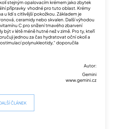
í okolí stejným opalovacím krémem jako zbytek
iální přípravky vhodné pro tuto oblast. Krémy
a u lidí s citlivější pokožkou. Základem je
ronová, ceramidy nebo skvalen. Další výhodou
vitamínu C pro snížení tmavého zbarvení
ýt v létě méně hutné než v zimě. Pro ty, kteří
ručuji jednou za čas hydratovat oční okolí a
stimulací polynukleotidy,“ doporučila
Autor:
Gemini
www.gemini.cz
DALŠÍ ČLÁNEK