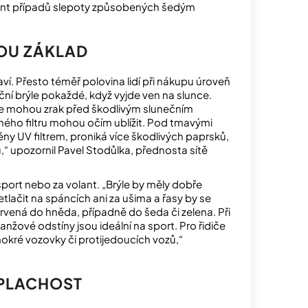
ent případů slepoty způsobených šedým
SOU ZÁKLAD
ví. Přesto téměř polovina lidí při nákupu úroveň
ní brýle pokaždé, když vyjde ven na slunce.
rýle mohou zrak před škodlivým slunečním
ého filtru mohou očím ublížit. Pod tmavými
áněny UV filtrem, proniká více škodlivých paprsků,
,“ upozornil Pavel Stodůlka, přednosta sítě
sport nebo za volant. „Brýle by měly dobře
etlačit na spáncích ani za ušima a řasy by se
rvená do hněda, případně do šeda či zelena. Při
ranžové odstíny jsou ideální na sport. Pro řidiče
 mokré vozovky či protijedoucích vozů,“
PLACHOST