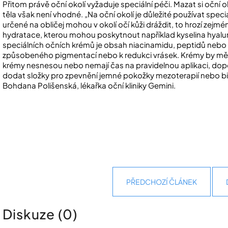
Přitom právě oční okolí vyžaduje speciální péči. Mazat si očn
těla však není vhodné. „Na oční okolí je důležité používat spec
určené na obličej mohou v okolí očí kůži dráždit, to hrozí zejmén
hydratace, kterou mohou poskytnout například kyselina hyalu
speciálních očních krémů je obsah niacinamidu, peptidů nebo 
způsobeného pigmentací nebo k redukci vrásek. Krémy by měly b
krémy nesnesou nebo nemají čas na pravidelnou aplikaci, dopo
dodat složky pro zpevnění jemné pokožky mezoterapií nebo bio
Bohdana Polišenská, lékařka oční kliniky Gemini.
PŘEDCHOZÍ ČLÁNEK
Diskuze (0)