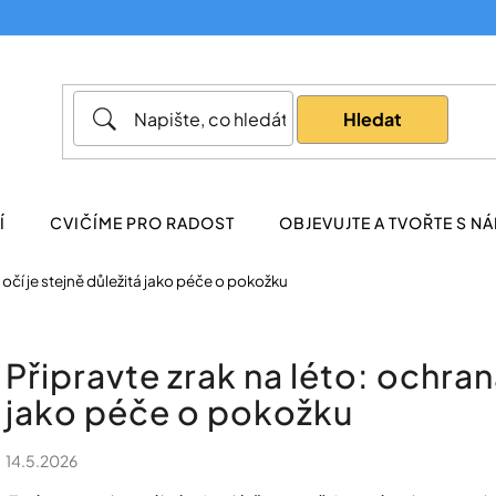
Co potřebujete najít?
Hledat
Doporučujeme
Í
CVIČÍME PRO RADOST
OBJEVUJTE A TVOŘTE S NÁ
 očí je stejně důležitá jako péče o pokožku
Připravte zrak na léto: ochrana
jako péče o pokožku
14.5.2026