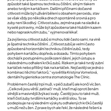
způsobit také špatnou technikou čištění, silným tlakem
anebo tvrdým kartáčkem. Dalšími příčinami dočasné
citlivosti může být užívání bělení s obsahem peroxidu, stav
se však vždy po několika dnech spontánně srovná a pro
zuby není škodlivý. Citlivost zubu, zejména pak na sladké a
kyselé potraviny, může být způsobena také hlubším kazem
nebo naprasknutím zubu,“ vyjmenoval lékař.
Za zvýšenou citlivost zubů si mohou lidé často sami, na vině
je špatná technika čištění. „Citlivost zubů je velmi často
způsobená horizontální technikou čištění zubů, tedy
pohybem kartáčku dopředu a dozadu. Tímto pohybem
dochází k postupnému poškození dásní, jejich ústupu a
následnému odhalení krčků zubů. Rizikem je také tvrdý zubní
kartáček nebo přílišný tlak na kartáček. Nejčastěji se jedná o
kombinaci těchto faktorů,“ vysvětlila Kristýna Vomelová,
dentální hygienistka centra stomatologie
The Clinic
.
Problémem častěji trpí muži, v péči zubařů ale končí víc žen.
„Celkově jsou větší ‚zatínači‘ muži, kteří mají oproti ženám
silnější a masivnější žvýkací svaly. Častěji jsou to také muži,
kteří čistí zuby tvrdšími kartáčky a větší silou. To se
podepisuje na výsledném výskytu odhalených krčků častěji
u mužů než u žen. Z praxe bych ale řekl, že následné řešení a