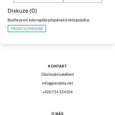
Diskuze (0)
Buďte první, kdo napíše příspěvek k této položce.
PŘIDAT KOMENTÁŘ
Z
á
p
KONTAKT
a
t
Obchodní oddělení
í
info@penzista.net
+420 734 334 014
O NÁS