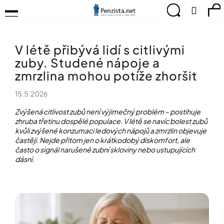
K
Přejít
Menu
Hledat
Ná
Přihlá
na
o
obsah
š
Zpět
Zpět
ko
KOMPENZAČNÍ
í
POMŮCKY
V létě přibývá lidí s citlivými
k
C
TIPY
zuby. Studené nápoje a
o
PRO
p
zmrzlina mohou potíže zhoršit
PEVNÉ
ZDRAVÍ
o
15.5.2026
t
CVIČÍME
ř
PRO
Zvýšená citlivost zubů není výjimečný problém – postihuje
e
RADOST
zhruba třetinu dospělé populace. V létě se navíc bolest zubů
b
kvůli zvýšené konzumaci ledových nápojů a zmrzlin objevuje
u
častěji. Nejde přitom jen o krátkodobý diskomfort, ale
OBJEVUJTE
A
j
často o signál narušené zubní skloviny nebo ustupujících
TVOŘTE
dásní.
e
S
t
NÁMI
e
CHYTRÝ
n
PRŮVODCE
a
MODERNÍM
j
SVĚTEM