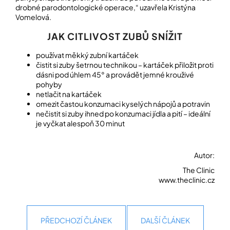
drobné parodontologické operace,“ uzavřela Kristýna
Vomelová.
JAK CITLIVOST ZUBŮ SNÍŽIT
používat měkký zubní kartáček
čistit si zuby šetrnou technikou – kartáček přiložit proti
dásni pod úhlem 45° a provádět jemné krouživé
pohyby
netlačit na kartáček
omezit častou konzumaci kyselých nápojů a potravin
nečistit si zuby ihned po konzumaci jídla a pití – ideální
je vyčkat alespoň 30 minut
Autor:
The Clinic
www.theclinic.cz
PŘEDCHOZÍ ČLÁNEK
DALŠÍ ČLÁNEK