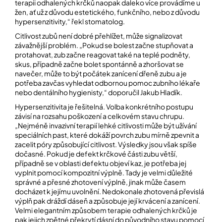
terapii odhalených krčků naopak daleko více provádíme u
žen, ať už z důvodu estetického, funkčního, nebo z důvodu
hypersenzitivity,“ řekl stomatolog.
Citlivost zubů není dobré přehlížet, může signalizovat
závažnější problém. „Pokud se bolest začne stupňovat a
protahovat, zub začne reagovat také na teplé podněty,
skus, případně začne bolet spontánně a zhoršovat se
navečer, může to být počátek zanícení dřeně zubu a je
potřeba zavčas vyhledat odbornou pomoc zubního lékaře
nebo dentálního hygienisty,“ doporučil Jakub Hladík.
Hypersenzitivita je řešitelná. Volba konkrétního postupu
závisí na rozsahu poškození a celkovém stavu chrupu.
„Nejméně invazivní terapií lehké citlivosti může být užívání
speciálních past, které dokáží povrch zubu mírně zpevnit a
zacelit póry způsobující citlivost. Výsledky jsou však spíše
dočasné. Pokud je defekt krčkové části zubu větší,
případně se v oblasti defektu objeví kaz, je potřeba jej
vyplnit pomocí kompozitní výplně. Tady je velmi důležité
správné a přesné zhotovení výplně, jinak může časem
docházet k jejímu uvolnění. Nedokonale zhotovená převislá
výplň pak dráždí dáseň a způsobuje její krvácení a zanícení.
Velmi elegantním způsobem terapie odhalených krčků je
pak jejich zpětné překrytí dásní do původního stavu pomocí