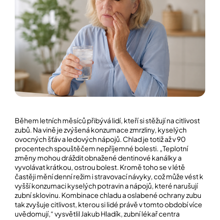
í
t
POZNEJTE
&
?
ZAŽIJTE,
CO
SE
PRÁVĚ
DĚJE
HLEDAT
VAŠE
SLOVA,
NAŠE
INSPIRACE
D
Během letních měsíců přibývá lidí, kteří si stěžují na citlivost
o
ZÁBAVA,
zubů. Na vině je zvýšená konzumace zmrzliny, kyselých
p
KTERÁ
ovocných šťáv a ledových nápojů. Chlad je totiž až v 90
POSÍLÍ
o
procentech spouštěčem nepříjemné bolesti. „Teplotní
PAMĚŤ
r
I
změny mohou dráždit obnažené dentinové kanálky a
u
KONCENTRACI
vyvolávat krátkou, ostrou bolest. Kromě toho se v létě
č
častěji mění denní režim i stravovací návyky, což může vést k
u
vyšší konzumaci kyselých potravin a nápojů, které narušují
BAZAR
j
A
zubní sklovinu. Kombinace chladu a oslabené ochrany zubu
e
REPASOVANÉ
tak zvyšuje citlivost, kterou si lidé právě v tomto období více
m
POMŮCKY
uvědomují,“ vysvětlil Jakub Hladík, zubní lékař centra
e