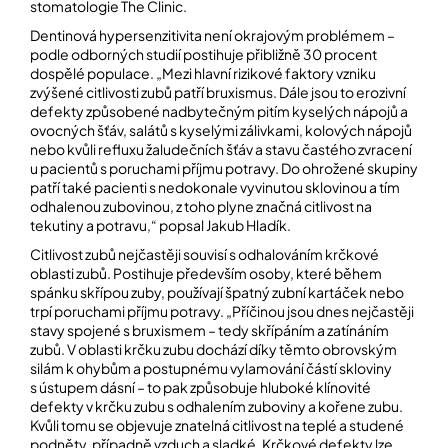
stomatologie
The Clinic
.
Dentinová hypersenzitivita není okrajovým problémem –
Přihlášení
podle odborných studií postihuje přibližně 30 procent
dospělé populace. „Mezi hlavní rizikové faktory vzniku
zvýšené citlivosti zubů patří bruxismus. Dále jsou to erozivní
defekty způsobené nadbytečným pitím kyselých nápojů a
ovocných šťáv, salátů s kyselými zálivkami, kolových nápojů
nebo kvůli refluxu žaludečních šťáv a stavu častého zvracení
u pacientů s poruchami příjmu potravy. Do ohrožené skupiny
patří také pacienti s nedokonale vyvinutou sklovinou a tím
odhalenou zubovinou, z toho plyne značná citlivost na
tekutiny a potravu,“ popsal Jakub Hladík.
Citlivost zubů nejčastěji souvisí s odhalováním krčkové
oblasti zubů. Postihuje především osoby, které během
spánku skřípou zuby, používají špatný zubní kartáček nebo
trpí poruchami příjmu potravy. „Příčinou jsou dnes nejčastěji
stavy spojené s bruxismem – tedy skřípáním a zatínáním
zubů. V oblasti krčku zubu dochází díky těmto obrovským
silám k ohybům a postupnému vylamování částí skloviny
s ústupem dásní – to pak způsobuje hluboké klínovité
defekty v krčku zubu s odhalením zuboviny a kořene zubu.
Kvůli tomu se objevuje znatelná citlivost na teplé a studené
podněty, případně vzduch a sladké. Krčkové defekty lze