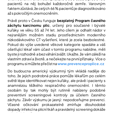
pacientů na něj bohužel každoročně zemře. Varovným
faktem zůstává, že celých 66 % pacientů je diagnostikováno
až s pokročilým onemocněním.
Právě proto v Česku funguje
bezplatný Program časného
záchytu karcinomu plic
, určený pro současné i bývalé
kuřáky ve věku 55 až 74 let. Jeho cílem je odhalit nádor v
nejranějším možném stadiu prostřednictvím moderního
nízkodávkového CT vyšetření, které je zcela bezbolestné.
Pokud do výše uvedené věkové kategorie spadáte a váš
ošetřující lékař vám účast v tomto programu nabídne, měli
byste ji rozhodně a bez váhání zvážit. Ukažte, že vám záleží na
vlastním zdraví a životě, a nečekejte na první příznaky. Více o
programu si můžete přečíst na
www.pre
venceproplice.cz
Do budoucna americký výzkumný tým vkládá naděje do
toho, že jejich podrobná práce pomůže lékařům po celém
světě lépe identifikovat nejen kuřáky, ale právě i pacienty s
anamnézou těžkého respiračního onemocnění. I těmto
osobám by tak mohly být rutinně nabízeny podobné
preventivní screeningové kontroly za účelem časného
záchytu. Závěr výzkumu je jasný: nepodceňujme prevenci.
Včasné očkování prokazatelně zmírňuje dlouhodobé
dopady infekcí na plicní tkáň a pravidelný screening dokáže