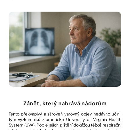
í
t
POZNEJTE
&
?
ZAŽIJTE,
CO
SE
PRÁVĚ
DĚJE
HLEDAT
VAŠE
SLOVA,
NAŠE
INSPIRACE
D
o
ZÁBAVA,
p
KTERÁ
POSÍLÍ
o
PAMĚŤ
r
I
u
KONCENTRACI
č
Zánět, který nahrává nádorům
u
BAZAR
j
Tento překvapivý a zároveň varovný objev nedávno učinil
A
e
REPASOVANÉ
tým výzkumníků z americké University of Virginia Health
m
POMŮCKY
System (UVA). Podle jejich zjištění dokážou těžké respirační
e