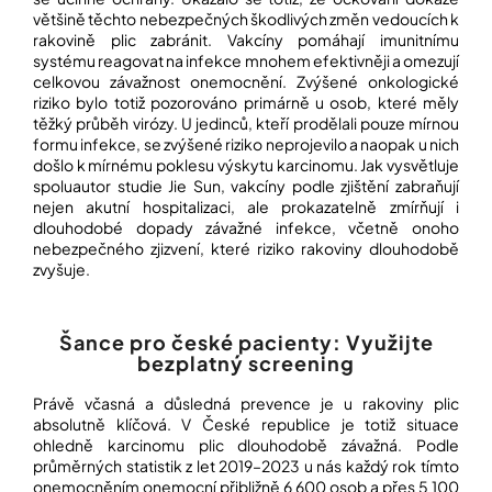
většině těchto nebezpečných škodlivých změn vedoucích k
rakovině plic zabránit. Vakcíny pomáhají imunitnímu
systému reagovat na infekce mnohem efektivněji a omezují
celkovou závažnost onemocnění. Zvýšené onkologické
riziko bylo totiž pozorováno primárně u osob, které měly
těžký průběh virózy. U jedinců, kteří prodělali pouze mírnou
formu infekce, se zvýšené riziko neprojevilo a naopak u nich
došlo k mírnému poklesu výskytu karcinomu. Jak vysvětluje
spoluautor studie Jie Sun, vakcíny podle zjištění zabraňují
nejen akutní hospitalizaci, ale prokazatelně zmírňují i
dlouhodobé dopady závažné infekce, včetně onoho
nebezpečného zjizvení, které riziko rakoviny dlouhodobě
zvyšuje.
Šance pro české pacienty: Využijte
bezplatný screening
Právě včasná a důsledná prevence je u rakoviny plic
absolutně klíčová. V České republice je totiž situace
ohledně karcinomu plic dlouhodobě závažná. Podle
průměrných statistik z let 2019–2023 u nás každý rok tímto
onemocněním onemocní přibližně 6 600 osob a přes 5 100