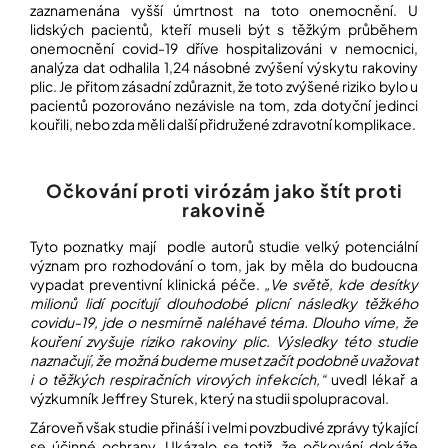
zaznamenána vyšší úmrtnost na toto onemocnění. U
lidských pacientů, kteří museli být s těžkým průběhem
onemocnění covid-19 dříve hospitalizováni v nemocnici,
analýza dat odhalila 1,24 násobné zvýšení výskytu rakoviny
plic. Je přitom zásadní zdůraznit, že toto zvýšené riziko bylo u
pacientů pozorováno nezávisle na tom, zda dotyční jedinci
kouřili, nebo zda měli další přidružené zdravotní komplikace.
Očkování proti virózám jako štít proti
rakovině
Tyto poznatky mají podle autorů studie velký potenciální
význam pro rozhodování o tom, jak by měla do budoucna
vypadat preventivní klinická péče.
„Ve světě, kde desítky
milionů lidí pociťují dlouhodobé plicní následky těžkého
covidu-19, jde o nesmírně naléhavé téma. Dlouho víme, že
kouření zvyšuje riziko rakoviny plic. Výsledky této studie
naznačují, že možná budeme muset začít podobně uvažovat
i o těžkých respiračních virových infekcích,“
uvedl lékař a
výzkumník Jeffrey Sturek, který na studii spolupracoval.
Zároveň však studie přináší i velmi povzbudivé zprávy týkající
se účinné ochrany. Ukázalo se totiž, že očkování dokáže