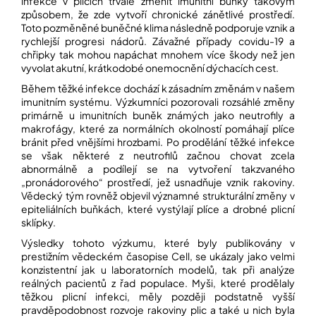
infekce v plicích trvale změnit imunitní buňky takovým
způsobem, že zde vytvoří chronické zánětlivé prostředí.
Toto pozměněné buněčné klima následně podporuje vznik a
Přihlášení
rychlejší progresi nádorů. Závažné případy covidu-19 a
chřipky tak mohou napáchat mnohem více škody než jen
vyvolat akutní, krátkodobé onemocnění dýchacích cest.
Během těžké infekce dochází k zásadním změnám v našem
imunitním systému. Výzkumníci pozorovali rozsáhlé změny
primárně u imunitních buněk známých jako neutrofily a
makrofágy, které za normálních okolností pomáhají plíce
bránit před vnějšími hrozbami. Po prodělání těžké infekce
se však některé z neutrofilů začnou chovat zcela
abnormálně a podílejí se na vytvoření takzvaného
„pronádorového“ prostředí, jež usnadňuje vznik rakoviny.
Vědecký tým rovněž objevil významné strukturální změny v
epiteliálních buňkách, které vystýlají plíce a drobné plicní
sklípky.
Výsledky tohoto výzkumu, které byly publikovány v
prestižním vědeckém časopise Cell, se ukázaly jako velmi
konzistentní jak u laboratorních modelů, tak při analýze
reálných pacientů z řad populace. Myši, které prodělaly
těžkou plicní infekci, měly později podstatně vyšší
pravděpodobnost rozvoje rakoviny plic a také u nich byla