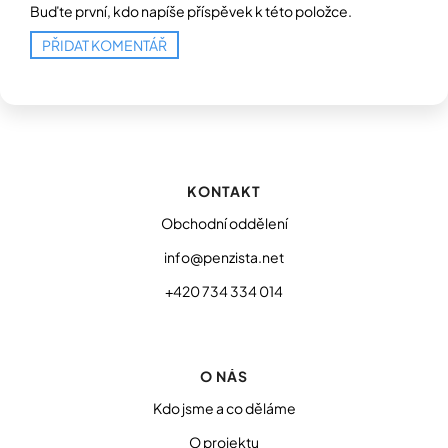
Buďte první, kdo napíše příspěvek k této položce.
PŘIDAT KOMENTÁŘ
Z
á
p
KONTAKT
a
t
Obchodní oddělení
í
info@penzista.net
+420 734 334 014
O NÁS
Kdo jsme a co děláme
O projektu