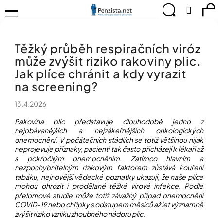
K
Přejít
Menu
Hledat
Ná
Přihlá
na
o
obsah
š
Zpět
Zpět
ko
KOMPENZAČNÍ
í
POMŮCKY
Těžký průběh respiračních viróz
k
C
TIPY
může zvýšit riziko rakoviny plic.
o
PRO
p
Jak plíce chránit a kdy vyrazit
PEVNÉ
ZDRAVÍ
o
na screening?
t
CVIČÍME
ř
13.4.2026
PRO
e
RADOST
Rakovina plic představuje dlouhodobě jedno z
b
nejobávanějších a nejzákeřnějších onkologických
u
OBJEVUJTE
onemocnění. V počátečních stádiích se totiž většinou nijak
A
j
neprojevuje příznaky, pacienti tak často přicházejí k lékaři až
TVOŘTE
e
s pokročilým onemocněním. Zatímco hlavním a
S
t
nezpochybnitelným rizikovým faktorem zůstává kouření
NÁMI
tabáku, nejnovější vědecké poznatky ukazují, že naše plíce
e
mohou ohrozit i prodělané těžké virové infekce. Podle
CHYTRÝ
n
přelomové studie může totiž závažný případ onemocnění
PRŮVODCE
a
MODERNÍM
COVID-19 nebo chřipky s odstupem měsíců až let významně
j
SVĚTEM
zvýšit riziko vzniku zhoubného nádoru plic.