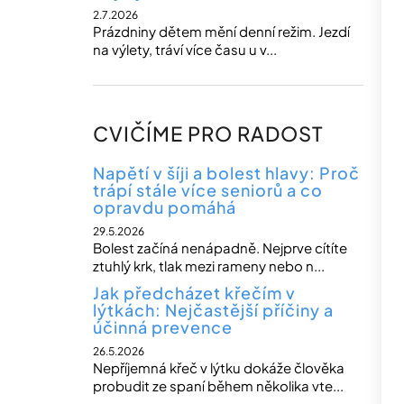
2.7.2026
Prázdniny dětem mění denní režim. Jezdí
na výlety, tráví více času u v...
CVIČÍME PRO RADOST
Napětí v šíji a bolest hlavy: Proč
trápí stále více seniorů a co
opravdu pomáhá
29.5.2026
Bolest začíná nenápadně. Nejprve cítíte
ztuhlý krk, tlak mezi rameny nebo n...
Jak předcházet křečím v
lýtkách: Nejčastější příčiny a
účinná prevence
26.5.2026
Nepříjemná křeč v lýtku dokáže člověka
probudit ze spaní během několika vte...