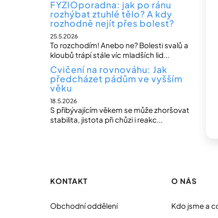
FYZIOporadna: jak po ránu
rozhýbat ztuhlé tělo? A kdy
rozhodně nejít přes bolest?
25.5.2026
To rozchodím! Anebo ne? Bolesti svalů a
kloubů trápí stále víc mladších lid...
Cvičení na rovnováhu: Jak
předcházet pádům ve vyšším
věku
18.5.2026
S přibývajícím věkem se může zhoršovat
stabilita, jistota při chůzi i reakc...
Z
á
p
KONTAKT
O NÁS
a
t
Obchodní oddělení
Kdo jsme a c