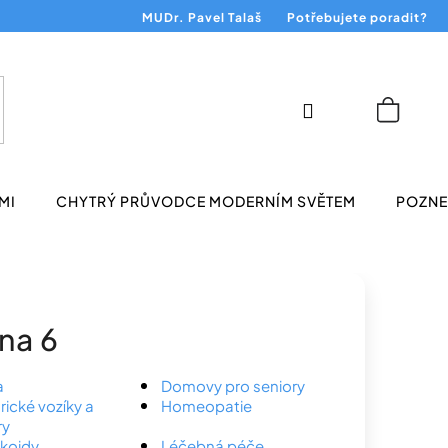
MUDr. Pavel Talaš
Potřebujete poradit?
Přihlášení
Nákup
košík
MI
CHYTRÝ PRŮVODCE MODERNÍM SVĚTEM
POZNEJ
ana 6
a
Domovy pro seniory
rické vozíky a
Homeopatie
ry
ikoidy
Léčebná péče