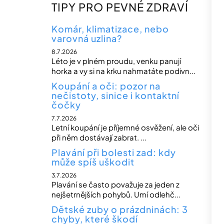
n
TIPY PRO PEVNÉ ZDRAVÍ
n
í
Komár, klimatizace, nebo
varovná uzlina?
p
8.7.2026
a
Léto je v plném proudu, venku panují
n
horka a vy si na krku nahmatáte podivn...
e
Koupání a oči: pozor na
nečistoty, sinice i kontaktní
l
čočky
7.7.2026
Letní koupání je příjemné osvěžení, ale oči
při něm dostávají zabrat. ...
Plavání při bolesti zad: kdy
může spíš uškodit
3.7.2026
Plavání se často považuje za jeden z
nejšetrnějších pohybů. Umí odlehč...
Dětské zuby o prázdninách: 3
chyby, které škodí