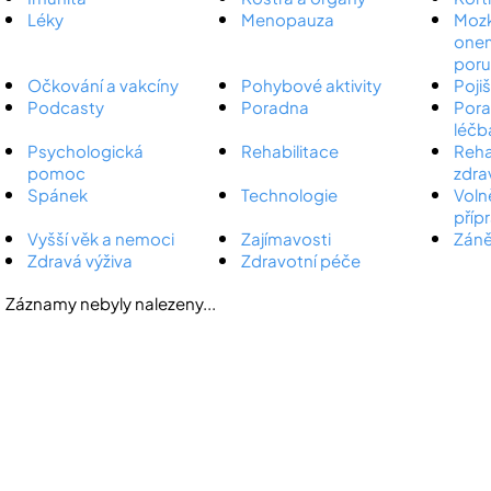
Léky
Menopauza
Mozk
onem
por
Očkování a vakcíny
Pohybové aktivity
Poji
Podcasty
Poradna
Poran
léčb
Psychologická
Rehabilitace
Reha
pomoc
zdra
Spánek
Technologie
Voln
příp
Vyšší věk a nemoci
Zajímavosti
Záně
Zdravá výživa
Zdravotní péče
Záznamy nebyly nalezeny...