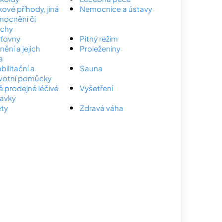
ové příhody, jiná
Nemocnice a ústavy
ocnění či
uchy
šťovny
Pitný režim
ění a jejich
Proleženiny
a
bilitační a
Sauna
votní pomůcky
ě prodejné léčivé
Vyšetření
ravky
ty
Zdravá váha