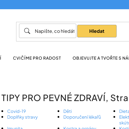
Co potřebujete najít?
Hledat
Doporučujeme
Í
CVIČÍME PRO RADOST
OBJEVUJTE A TVOŘTE S NÁ
TIPY PRO PEVNÉ ZDRAVÍ
, Str
Covid-19
Děti
Diet
Doplňky stravy
Doporučení lékařů
Elekt
skút
Imunita
Kostra a orgány
Kort