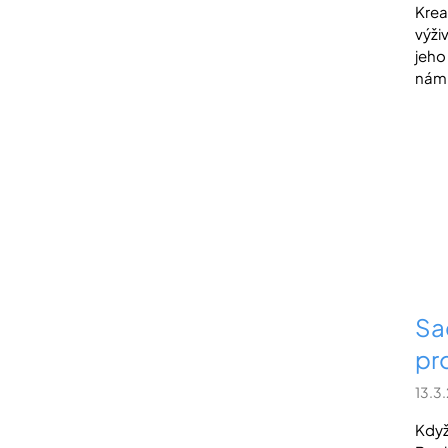
Krea
výži
jeho
nám 
Sa
pr
13.3
Když