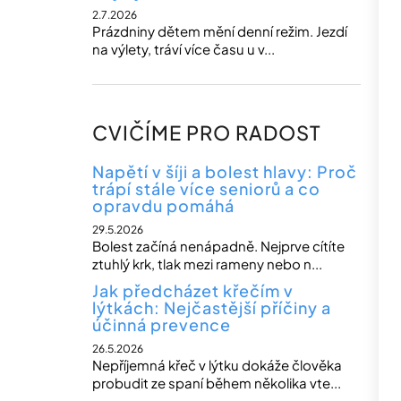
2.7.2026
Prázdniny dětem mění denní režim. Jezdí
na výlety, tráví více času u v...
CVIČÍME PRO RADOST
Napětí v šíji a bolest hlavy: Proč
trápí stále více seniorů a co
opravdu pomáhá
29.5.2026
Bolest začíná nenápadně. Nejprve cítíte
ztuhlý krk, tlak mezi rameny nebo n...
Jak předcházet křečím v
lýtkách: Nejčastější příčiny a
účinná prevence
26.5.2026
Nepříjemná křeč v lýtku dokáže člověka
probudit ze spaní během několika vte...