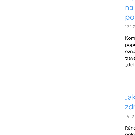
na
po
19.1
Komb
popu
ozna
tráv
„det
Ja
zdr
16.1
Ráno
pole