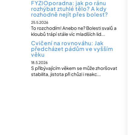
FYZIOporadna: jak po ránu
rozhýbat ztuhlé tělo? A kdy
rozhodně nejít přes bolest?
25.5.2026
To rozchodím! Anebo ne? Bolesti svalů a
kloubů trápí stále víc mladších lid...
Cvičení na rovnováhu: Jak
předcházet pádům ve vyšším
věku
18.5.2026
S přibývajícím věkem se může zhoršovat
stabilita, jistota při chůzi i reakc...