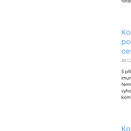
totiž 
Ko
pom
ce
26.1
S př
imun
ferm
vyho
komb
Ko