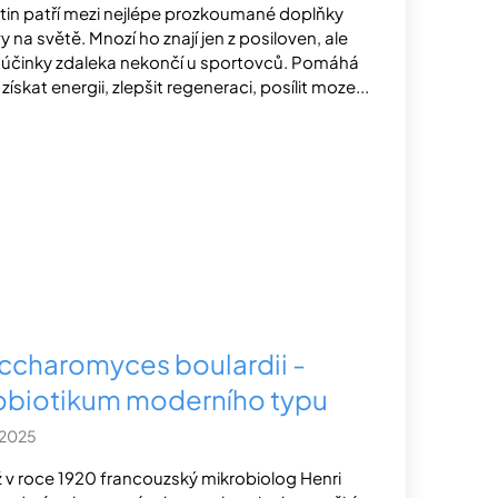
tin patří mezi nejlépe prozkoumané doplňky
vy na světě. Mnozí ho znají jen z posiloven, ale
 účinky zdaleka nekončí u sportovců. Pomáhá
získat energii, zlepšit regeneraci, posílit moze...
ccharomyces boulardii -
obiotikum moderního typu
.2025
 v roce 1920 francouzský mikrobiolog Henri