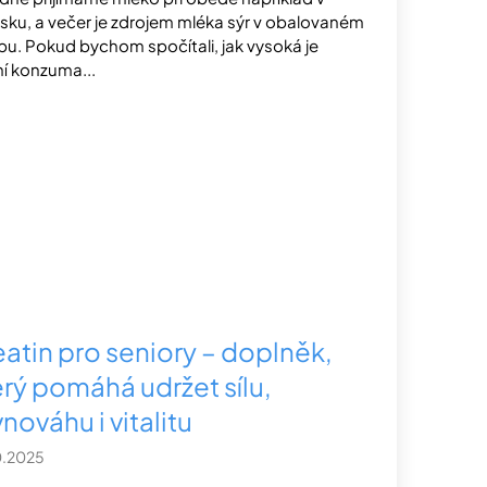
sku, a večer je zdrojem mléka sýr v obalovaném
bu. Pokud bychom spočítali, jak vysoká je
í konzuma...
eatin pro seniory – doplněk,
erý pomáhá udržet sílu,
nováhu i vitalitu
0.2025