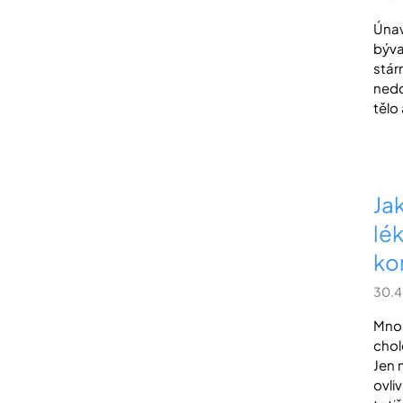
Únav
býva
stár
nedo
tělo
Jak
lék
ko
30.4
Mnoh
chol
Jen 
ovli