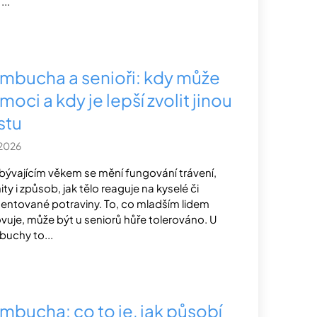
...
mbucha a senioři: kdy může
oci a kdy je lepší zvolit jinou
stu
.2026
ibývajícím věkem se mění fungování trávení,
ity i způsob, jak tělo reaguje na kyselé či
entované potraviny. To, co mladším lidem
vuje, může být u seniorů hůře tolerováno. U
uchy to...
mbucha: co to je, jak působí