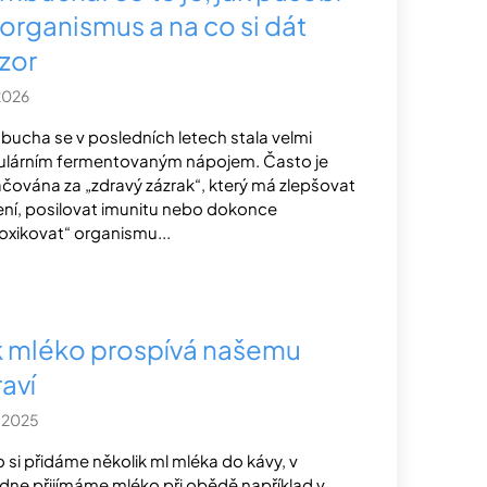
 organismus a na co si dát
zor
.2026
ucha se v posledních letech stala velmi
lárním fermentovaným nápojem. Často je
čována za „zdravý zázrak“, který má zlepšovat
ení, posilovat imunitu nebo dokonce
oxikovat“ organismu...
k mléko prospívá našemu
aví
2.2025
 si přidáme několik ml mléka do kávy, v
dne přijímáme mléko při obědě například v