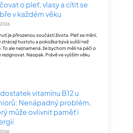
ovat o pleť, vlasy a cítit se
bře v každém věku
.2026
nutí je přirozenou součástí života. Pleť se mění,
y ztrácejí hustotu a pokožka bývá sušší než
e. To ale neznamená, že bychom měli na péči o
 rezignovat. Naopak. Právě ve vyšším věku
.
dostatek vitamínu B12 u
niorů: Nenápadný problém,
erý může ovlivnit paměť i
ergii
.2026