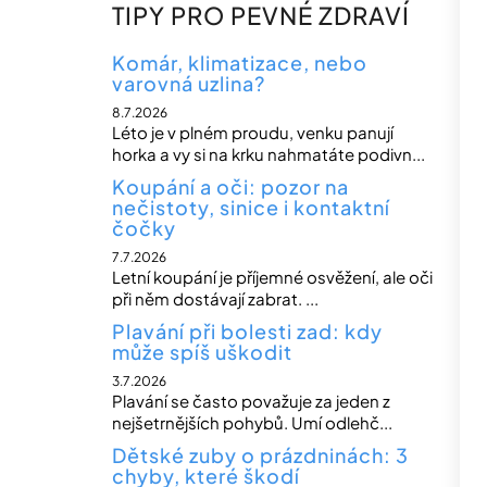
n
TIPY PRO PEVNÉ ZDRAVÍ
n
í
Komár, klimatizace, nebo
varovná uzlina?
p
8.7.2026
a
Léto je v plném proudu, venku panují
n
horka a vy si na krku nahmatáte podivn...
e
Koupání a oči: pozor na
nečistoty, sinice i kontaktní
l
čočky
7.7.2026
Letní koupání je příjemné osvěžení, ale oči
při něm dostávají zabrat. ...
Plavání při bolesti zad: kdy
může spíš uškodit
3.7.2026
Plavání se často považuje za jeden z
nejšetrnějších pohybů. Umí odlehč...
Dětské zuby o prázdninách: 3
chyby, které škodí