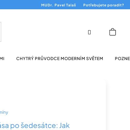
MUDr. Pavel Talaš
Potřebujete poradit?
Přihlášení
Nákup
košík
MI
CHYTRÝ PRŮVODCE MODERNÍM SVĚTEM
POZNEJ
míny
ása po šedesátce: Jak