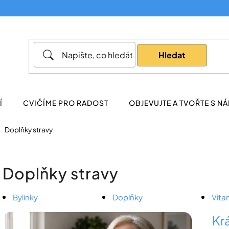
Co potřebujete najít?
Hledat
Doporučujeme
Í
CVIČÍME PRO RADOST
OBJEVUJTE A TVOŘTE S NÁ
Doplňky stravy
Doplňky stravy
Bylinky
Doplňky
Vita
V
Kr