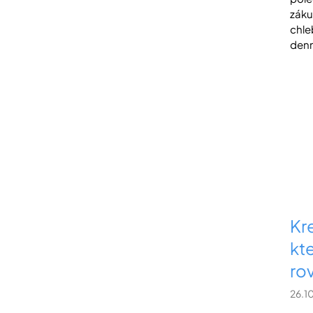
záku
chle
denn
Kr
kt
rov
26.1