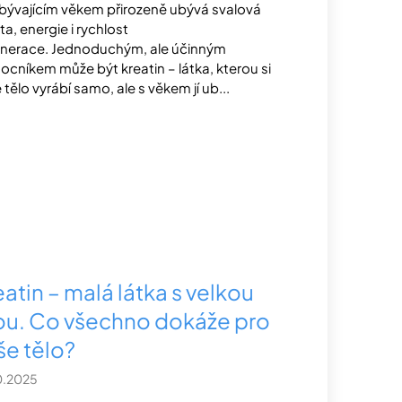
ibývajícím věkem přirozeně ubývá svalová
a, energie i rychlost
nerace. Jednoduchým, ale účinným
cníkem může být kreatin – látka, kterou si
 tělo vyrábí samo, ale s věkem jí ub...
atin – malá látka s velkou
lou. Co všechno dokáže pro
še tělo?
0.2025