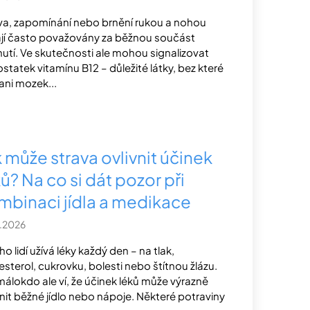
a, zapomínání nebo brnění rukou a nohou
jí často považovány za běžnou součást
nutí. Ve skutečnosti ale mohou signalizovat
statek vitamínu B12 – důležité látky, bez které
 ani mozek...
 může strava ovlivnit účinek
ů? Na co si dát pozor při
mbinaci jídla a medikace
.2026
o lidí užívá léky každý den – na tlak,
esterol, cukrovku, bolesti nebo štítnou žlázu.
málokdo ale ví, že účinek léků může výrazně
vnit běžné jídlo nebo nápoje. Některé potraviny