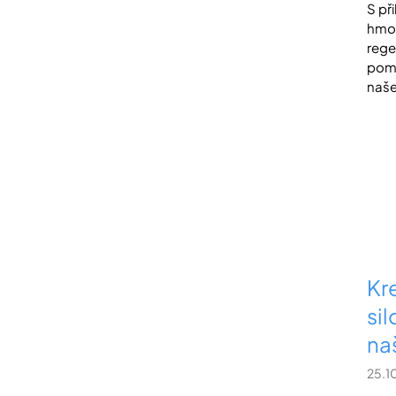
S př
hmot
rege
pomo
naše
Kre
si
na
25.1