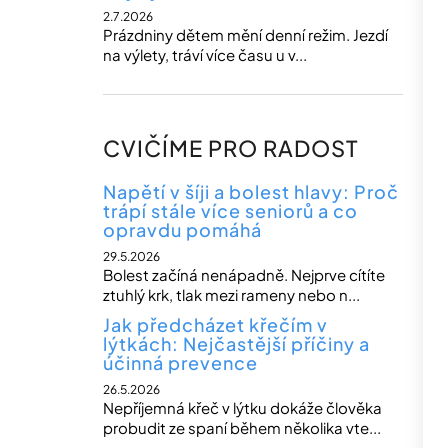
2.7.2026
Prázdniny dětem mění denní režim. Jezdí
na výlety, tráví více času u v...
CVIČÍME PRO RADOST
Napětí v šíji a bolest hlavy: Proč
trápí stále více seniorů a co
opravdu pomáhá
29.5.2026
Bolest začíná nenápadně. Nejprve cítíte
ztuhlý krk, tlak mezi rameny nebo n...
Jak předcházet křečím v
lýtkách: Nejčastější příčiny a
účinná prevence
26.5.2026
Nepříjemná křeč v lýtku dokáže člověka
probudit ze spaní během několika vte...