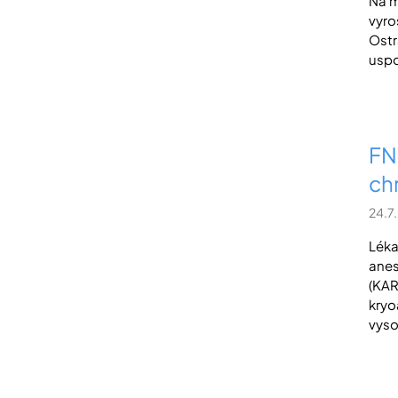
Na m
vyro
Ostr
uspo
FN
ch
24.7
Léka
anes
(KAR
kryo
vyso