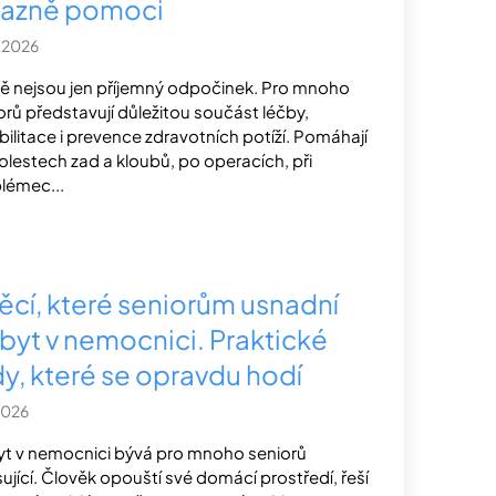
razně pomoci
.2026
ě nejsou jen příjemný odpočinek. Pro mnoho
orů představují důležitou součást léčby,
bilitace i prevence zdravotních potíží. Pomáhají
bolestech zad a kloubů, po operacích, při
lémec...
věcí, které seniorům usnadní
byt v nemocnici. Praktické
dy, které se opravdu hodí
2026
t v nemocnici bývá pro mnoho seniorů
sující. Člověk opouští své domácí prostředí, řeší