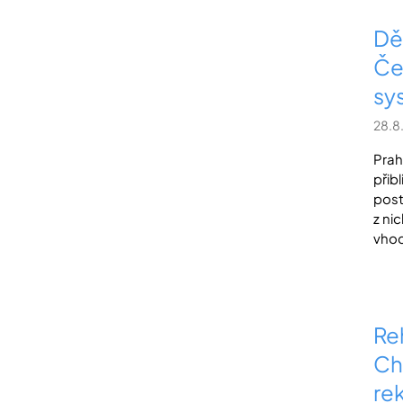
Dě
Če
sy
28.8
Prah
přib
post
z ni
vhod
Re
Ch
re