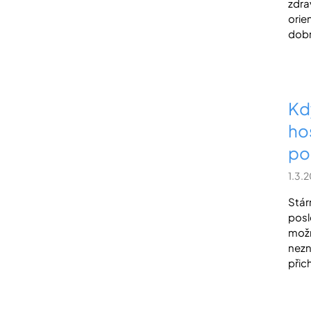
zdra
orie
dobr
Kd
ho
po
1.3.
Stár
posl
možn
nezn
přich