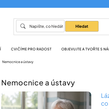
Co potřebujete najít?
Hledat
Doporučujeme
Í
CVIČÍME PRO RADOST
OBJEVUJTE A TVOŘTE S NÁ
Nemocnice a ústavy
Nemocnice a ústavy
V
Lá
ý
co
p