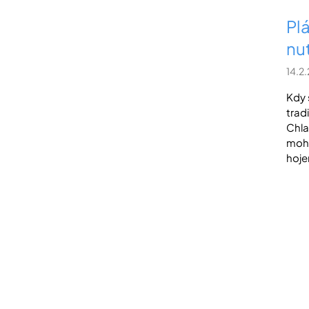
Pl
nu
14.2
Kdy 
trad
Chla
moho
hoje