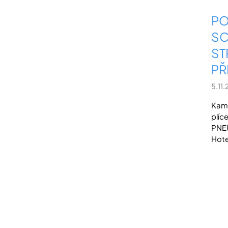
PO
SC
ST
PŘ
5.11
Kamp
plíc
PNEU
Hote