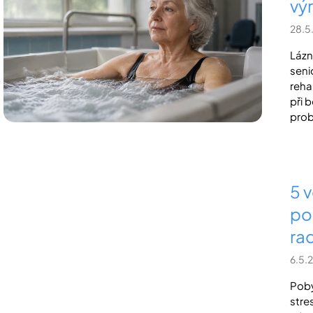
vý
i
28.5
s
č
Lázn
seni
l
reha
á
při 
n
prob
k
ů
5 
po
ra
6.5.
Poby
stre