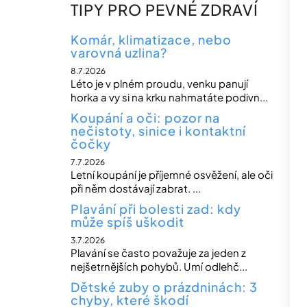
n
TIPY PRO PEVNÉ ZDRAVÍ
n
í
Komár, klimatizace, nebo
varovná uzlina?
p
8.7.2026
a
Léto je v plném proudu, venku panují
n
horka a vy si na krku nahmatáte podivn...
e
Koupání a oči: pozor na
nečistoty, sinice i kontaktní
l
čočky
7.7.2026
Letní koupání je příjemné osvěžení, ale oči
při něm dostávají zabrat. ...
Plavání při bolesti zad: kdy
může spíš uškodit
3.7.2026
Plavání se často považuje za jeden z
nejšetrnějších pohybů. Umí odlehč...
Dětské zuby o prázdninách: 3
chyby, které škodí