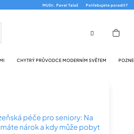
MUDr. Pavel Talaš
Potřebujete poradit?
Přihlášení
Nákup
košík
MI
CHYTRÝ PRŮVODCE MODERNÍM SVĚTEM
POZNEJ
zeňská péče pro seniory: Na
 máte nárok a kdy může pobyt