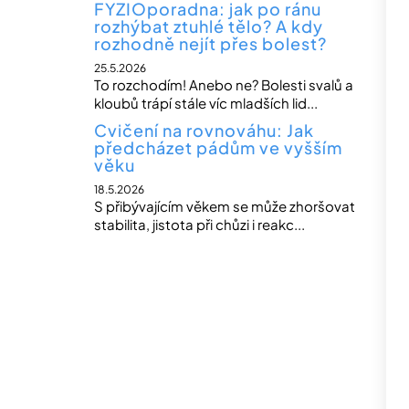
FYZIOporadna: jak po ránu
rozhýbat ztuhlé tělo? A kdy
rozhodně nejít přes bolest?
25.5.2026
To rozchodím! Anebo ne? Bolesti svalů a
kloubů trápí stále víc mladších lid...
Cvičení na rovnováhu: Jak
předcházet pádům ve vyšším
věku
18.5.2026
S přibývajícím věkem se může zhoršovat
stabilita, jistota při chůzi i reakc...