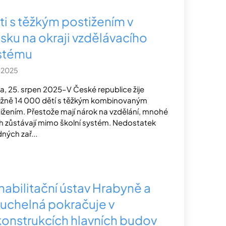
ti s těžkým postižením v
sku na okraji vzdělávacího
stému
.2025
a, 25. srpen 2025–V České republice žije
ližně 14 000 dětí s těžkým kombinovaným
ižením. Přestože mají nárok na vzdělání, mnohé
ch zůstávají mimo školní systém. Nedostatek
ných zař...
habilitační ústav Hrabyně a
uchelná pokračuje v
konstrukcích hlavních budov