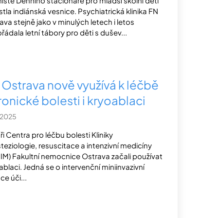
ístě Denního stacionáře pro mladší školní děti
stla indiánská vesnice. Psychiatrická klinika FN
ava stejně jako v minulých letech i letos
řádala letní tábory pro děti s dušev...
 Ostrava nově využívá k léčbě
ronické bolesti i kryoablaci
.2025
ři Centra pro léčbu bolesti Kliniky
teziologie, resuscitace a intenzivní medicíny
IM) Fakultní nemocnice Ostrava začali používat
ablaci. Jedná se o intervenční miniinvazivní
ce úči...