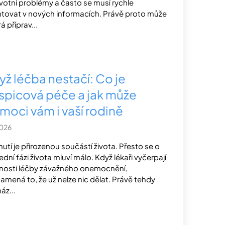
votní problémy a často se musí rychle
ntovat v nových informacích. Právě proto může
á příprav...
yž léčba nestačí: Co je
spicová péče a jak může
moci vám i vaší rodině
2026
nutí je přirozenou součástí života. Přesto se o
ední fázi života mluví málo. Když lékaři vyčerpají
osti léčby závažného onemocnění,
amená to, že už nelze nic dělat. Právě tehdy
áz...