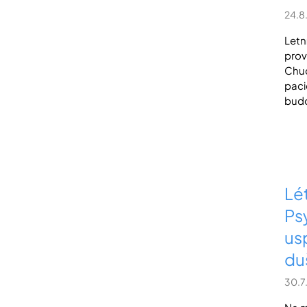
24.8
Letn
prov
Chuc
paci
budo
Lé
Ps
us
du
30.7