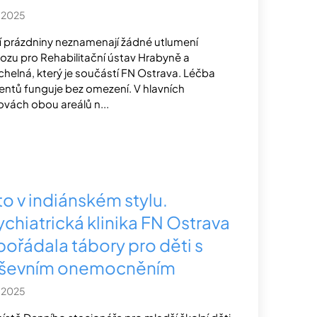
.2025
í prázdniny neznamenají žádné utlumení
ozu pro Rehabilitační ústav Hrabyně a
helná, který je součástí FN Ostrava. Léčba
entů funguje bez omezení. V hlavních
vách obou areálů n...
to v indiánském stylu.
ychiatrická klinika FN Ostrava
pořádala tábory pro děti s
ševním onemocněním
.2025