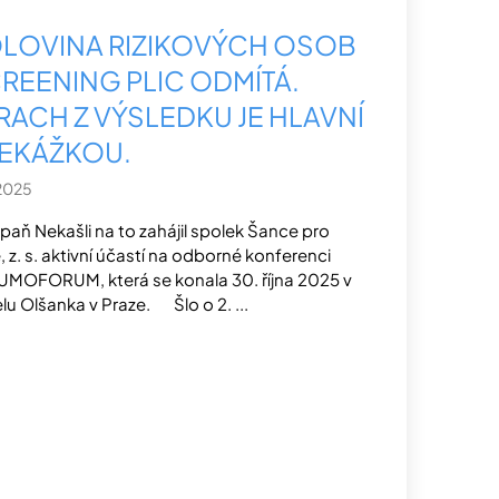
LOVINA RIZIKOVÝCH OSOB
REENING PLIC ODMÍTÁ.
RACH Z VÝSLEDKU JE HLAVNÍ
EKÁŽKOU.
.2025
aň Nekašli na to zahájil spolek Šance pro
e, z. s. aktivní účastí na odborné konferenci
MOFORUM, která se konala 30. října 2025 v
lu Olšanka v Praze. Šlo o 2. ...