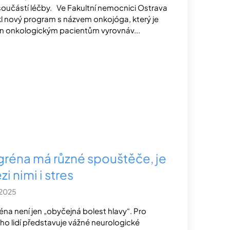
součástí léčby. Ve Fakultní nemocnici Ostrava
kl nový program s názvem onkojóga, který je
n onkologickým pacientům vyrovnáv...
gréna má různé spouštěče, je
i nimi i stres
.2025
éna není jen „obyčejná bolest hlavy“. Pro
o lidí představuje vážné neurologické