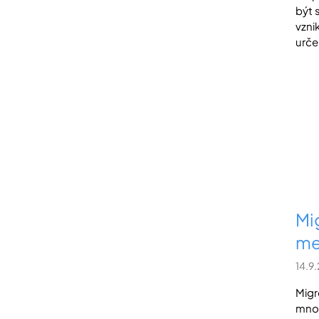
být 
vzni
urče
Mi
mez
14.9
Migr
mnoh