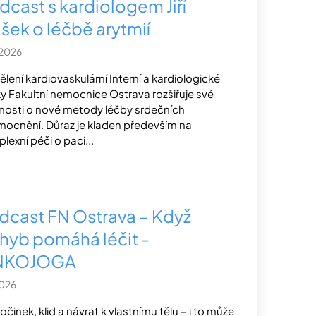
dcast s kardiologem Jiří
ášek o léčbě arytmií
.2026
lení kardiovaskulární Interní a kardiologické
iky Fakultní nemocnice Ostrava rozšiřuje své
osti o nové metody léčby srdečních
ocnění. Důraz je kladen především na
lexní péči o paci...
dcast FN Ostrava – Když
hyb pomáhá léčit -
NKOJOGA
2026
činek, klid a návrat k vlastnímu tělu – i to může