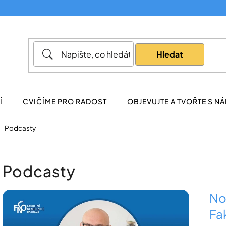
Co potřebujete najít?
Hledat
Doporučujeme
Í
CVIČÍME PRO RADOST
OBJEVUJTE A TVOŘTE S NÁ
Podcasty
Podcasty
V
No
ý
Fa
p