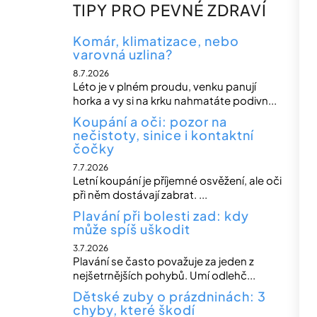
n
TIPY PRO PEVNÉ ZDRAVÍ
n
í
Komár, klimatizace, nebo
varovná uzlina?
p
8.7.2026
a
Léto je v plném proudu, venku panují
n
horka a vy si na krku nahmatáte podivn...
e
Koupání a oči: pozor na
nečistoty, sinice i kontaktní
l
čočky
7.7.2026
Letní koupání je příjemné osvěžení, ale oči
při něm dostávají zabrat. ...
Plavání při bolesti zad: kdy
může spíš uškodit
3.7.2026
Plavání se často považuje za jeden z
nejšetrnějších pohybů. Umí odlehč...
Dětské zuby o prázdninách: 3
chyby, které škodí