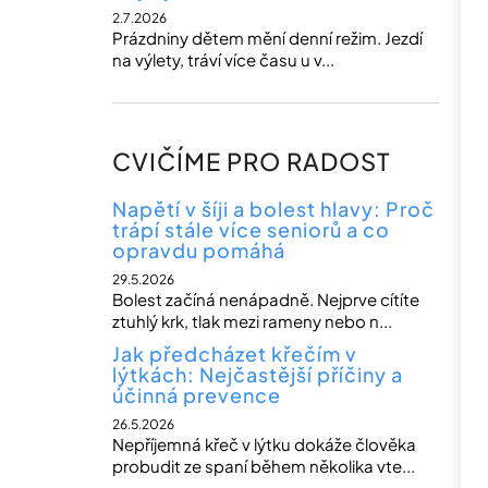
2.7.2026
Prázdniny dětem mění denní režim. Jezdí
na výlety, tráví více času u v...
CVIČÍME PRO RADOST
Napětí v šíji a bolest hlavy: Proč
trápí stále více seniorů a co
opravdu pomáhá
29.5.2026
Bolest začíná nenápadně. Nejprve cítíte
ztuhlý krk, tlak mezi rameny nebo n...
Jak předcházet křečím v
lýtkách: Nejčastější příčiny a
účinná prevence
26.5.2026
Nepříjemná křeč v lýtku dokáže člověka
probudit ze spaní během několika vte...