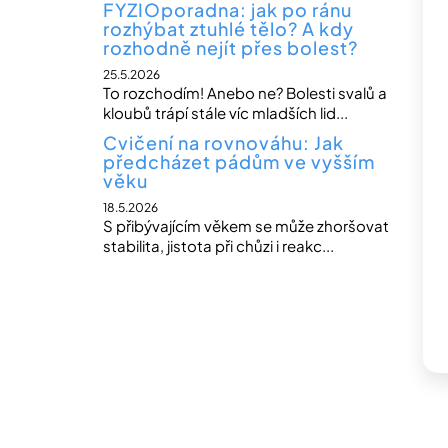
FYZIOporadna: jak po ránu
rozhýbat ztuhlé tělo? A kdy
rozhodně nejít přes bolest?
25.5.2026
To rozchodím! Anebo ne? Bolesti svalů a
kloubů trápí stále víc mladších lid...
Cvičení na rovnováhu: Jak
předcházet pádům ve vyšším
věku
18.5.2026
S přibývajícím věkem se může zhoršovat
stabilita, jistota při chůzi i reakc...
Z
á