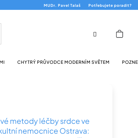
MUDr. Pavel Talaš
Potřebujete poradit?
Přihlášení
Nákup
košík
MI
CHYTRÝ PRŮVODCE MODERNÍM SVĚTEM
POZNEJ
vé metody léčby srdce ve
kultní nemocnice Ostrava: