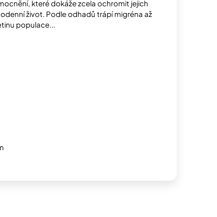
ocnění, které dokáže zcela ochromit jejich
odenní život. Podle odhadů trápí migréna až
tinu populace...
m