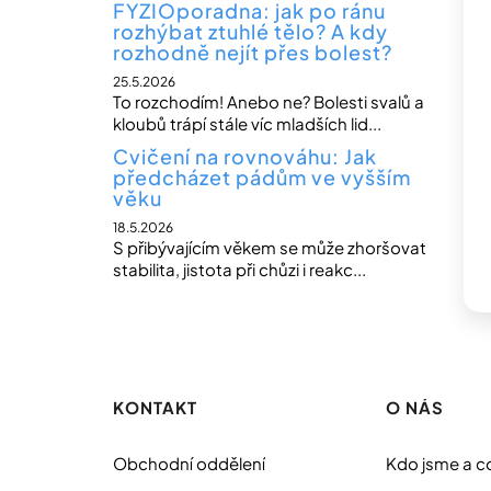
FYZIOporadna: jak po ránu
rozhýbat ztuhlé tělo? A kdy
rozhodně nejít přes bolest?
25.5.2026
To rozchodím! Anebo ne? Bolesti svalů a
kloubů trápí stále víc mladších lid...
Cvičení na rovnováhu: Jak
předcházet pádům ve vyšším
věku
18.5.2026
S přibývajícím věkem se může zhoršovat
stabilita, jistota při chůzi i reakc...
Z
á
p
KONTAKT
O NÁS
a
t
Obchodní oddělení
Kdo jsme a c