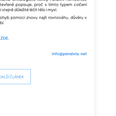
tevřeně popisuje, proč s tímto typem cvičení
 stejně důležité léčit tělo i mysl.
 pohyb pomoci znovu najít rovnováhu, důvěru v
bí.
E
ZDE
.
info@penzista.net
DALŠÍ ČLÁNEK