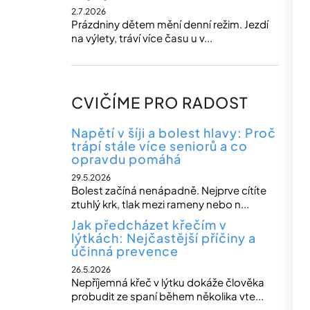
2.7.2026
Prázdniny dětem mění denní režim. Jezdí
na výlety, tráví více času u v...
CVIČÍME PRO RADOST
Napětí v šíji a bolest hlavy: Proč
trápí stále více seniorů a co
opravdu pomáhá
29.5.2026
Bolest začíná nenápadně. Nejprve cítíte
ztuhlý krk, tlak mezi rameny nebo n...
Jak předcházet křečím v
lýtkách: Nejčastější příčiny a
účinná prevence
26.5.2026
Nepříjemná křeč v lýtku dokáže člověka
probudit ze spaní během několika vte...