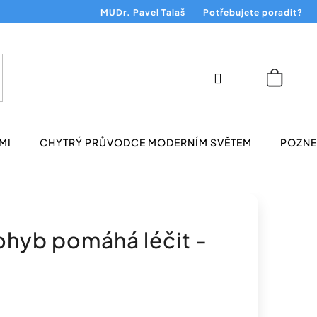
MUDr. Pavel Talaš
Potřebujete poradit?
Přihlášení
Nákup
košík
MI
CHYTRÝ PRŮVODCE MODERNÍM SVĚTEM
POZNEJ
ohyb pomáhá léčit -