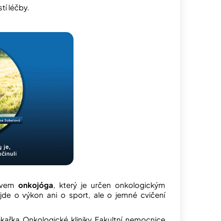
tí léčby.
ázvem
onkojóga
, který je určen onkologickým
jde o výkon ani o sport, ale o jemné cvičení
lékařka Onkologické kliniky
Fakultní nemocnice