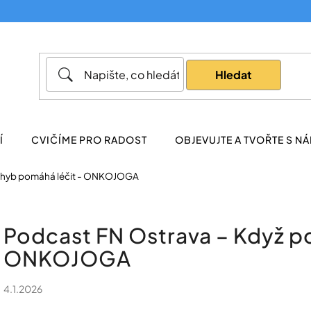
Co potřebujete najít?
Hledat
Doporučujeme
Í
CVIČÍME PRO RADOST
OBJEVUJTE A TVOŘTE S NÁ
pohyb pomáhá léčit - ONKOJOGA
Podcast FN Ostrava – Když p
ONKOJOGA
4.1.2026