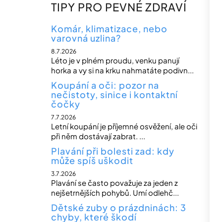
n
TIPY PRO PEVNÉ ZDRAVÍ
n
í
Komár, klimatizace, nebo
varovná uzlina?
p
8.7.2026
a
Léto je v plném proudu, venku panují
n
horka a vy si na krku nahmatáte podivn...
e
Koupání a oči: pozor na
nečistoty, sinice i kontaktní
l
čočky
7.7.2026
Letní koupání je příjemné osvěžení, ale oči
při něm dostávají zabrat. ...
Plavání při bolesti zad: kdy
může spíš uškodit
3.7.2026
Plavání se často považuje za jeden z
nejšetrnějších pohybů. Umí odlehč...
Dětské zuby o prázdninách: 3
chyby, které škodí