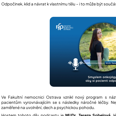
Odpočinek, klid a návrat k vlastnímu tělu – i to může být součás
Ve Fakultní nemocnici Ostrava vznikl nový program s n
pacientům vyrovnávajícím se s následky náročné léčby. Ne
zaměřené na uvolnění, dech a psychickou pohodu.
Hostem tohoto dílu podcastu je
MUDr. Tereza Sobelová
, 