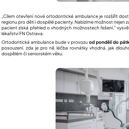
„Cílem otevření nové ortodontické ambulance je rozšířit do
regionu pro děti i dospělé pacienty. Nabízíme možnost nejen zah
pacient získá přehled o vhodných možnostech řešení,“ vysvě
lékařství FN Ostrava.
Ortodontická ambulance bude v provozu
od pondělí do pát
posouzení, zda je pro ně léčba rovnátky vhodná, jak dlouho 
dospělém či seniorském věku.