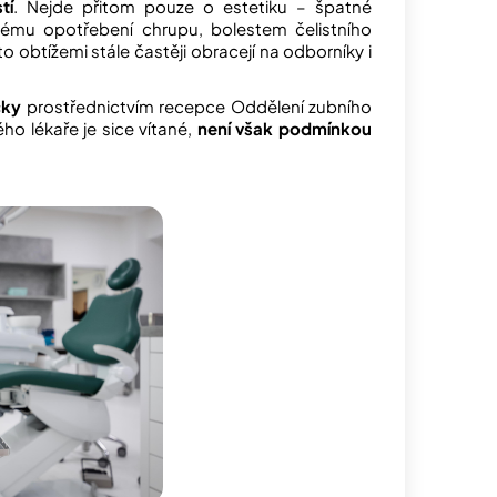
tí
. Nejde přitom pouze o estetiku – špatné
ému opotřebení chrupu, bolestem čelistního
o obtížemi stále častěji obracejí na odborníky i
cky
prostřednictvím recepce Oddělení zubního
ho lékaře je sice vítané,
není však podmínkou