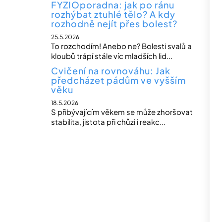
FYZIOporadna: jak po ránu
rozhýbat ztuhlé tělo? A kdy
rozhodně nejít přes bolest?
25.5.2026
To rozchodím! Anebo ne? Bolesti svalů a
kloubů trápí stále víc mladších lid...
Cvičení na rovnováhu: Jak
předcházet pádům ve vyšším
věku
18.5.2026
S přibývajícím věkem se může zhoršovat
stabilita, jistota při chůzi i reakc...