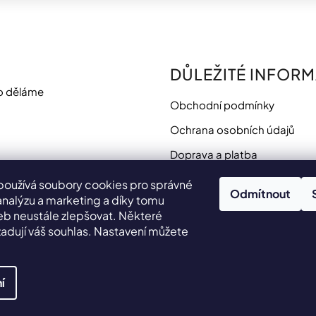
DŮLEŽITÉ INFOR
o děláme
Obchodní podmínky
Ochrana osobních údajů
Doprava a platba
Potřebujete poradit?
používá soubory cookies pro správné
Odmítnout
analýzu a marketing a díky tomu
 neustále zlepšovat. Některé
adují váš souhlas. Nastavení můžete
.
í
yhrazena.
Upravit nastavení cookies