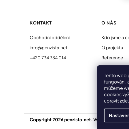
Z
á
p
KONTAKT
O NÁS
a
t
Obchodní oddělení
Kdo jsme a c
í
info@penzista.net
O projektu
+420 734 334 014
Reference
Sídlo
Tento web 
fungování, 
můžeme web
cookies vyž
upravit
zde
Nastaven
Copyright 2026
penzista.net
. Všechna práva v