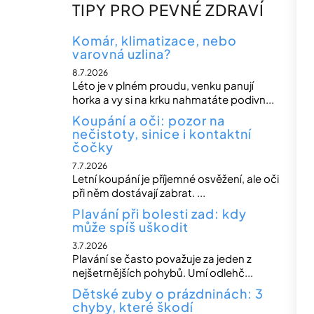
n
TIPY PRO PEVNÉ ZDRAVÍ
n
í
Komár, klimatizace, nebo
varovná uzlina?
p
8.7.2026
a
Léto je v plném proudu, venku panují
n
horka a vy si na krku nahmatáte podivn...
e
Koupání a oči: pozor na
nečistoty, sinice i kontaktní
l
čočky
7.7.2026
Letní koupání je příjemné osvěžení, ale oči
při něm dostávají zabrat. ...
Plavání při bolesti zad: kdy
může spíš uškodit
3.7.2026
Plavání se často považuje za jeden z
nejšetrnějších pohybů. Umí odlehč...
Dětské zuby o prázdninách: 3
chyby, které škodí