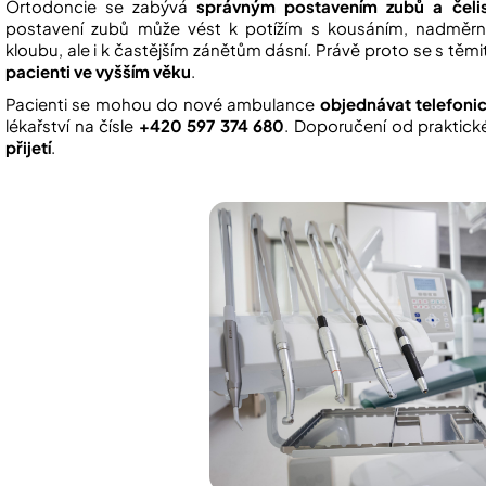
Ortodoncie se zabývá
správným postavením zubů a čelis
postavení zubů může vést k potížím s kousáním, nadměrn
kloubu, ale i k častějším zánětům dásní. Právě proto se s těmit
pacienti ve vyšším věku
.
Pacienti se mohou do nové ambulance
objednávat telefoni
lékařství na čísle
+420 597 374 680
. Doporučení od praktické
přijetí
.