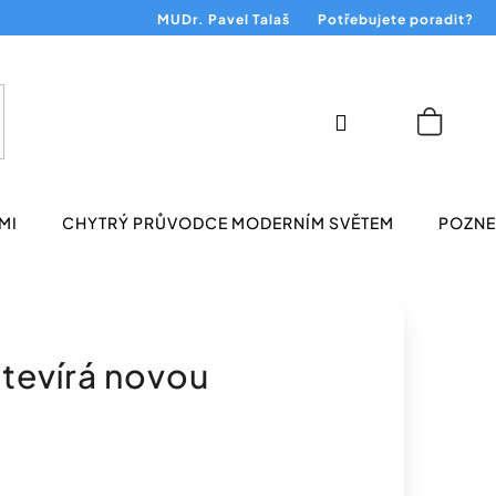
MUDr. Pavel Talaš
Potřebujete poradit?
Přihlášení
Nákup
košík
MI
CHYTRÝ PRŮVODCE MODERNÍM SVĚTEM
POZNEJ
tevírá novou