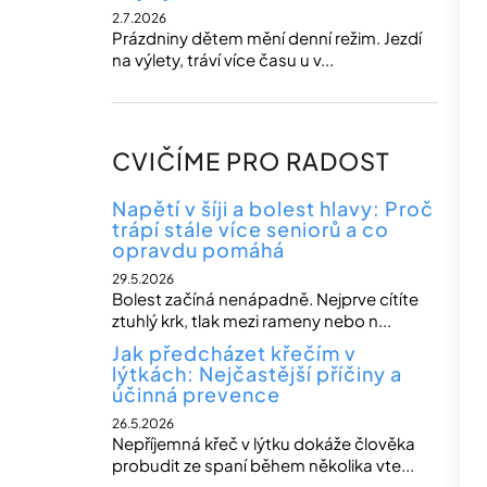
2.7.2026
Prázdniny dětem mění denní režim. Jezdí
na výlety, tráví více času u v...
CVIČÍME PRO RADOST
Napětí v šíji a bolest hlavy: Proč
trápí stále více seniorů a co
opravdu pomáhá
29.5.2026
Bolest začíná nenápadně. Nejprve cítíte
ztuhlý krk, tlak mezi rameny nebo n...
Jak předcházet křečím v
lýtkách: Nejčastější příčiny a
účinná prevence
26.5.2026
Nepříjemná křeč v lýtku dokáže člověka
probudit ze spaní během několika vte...