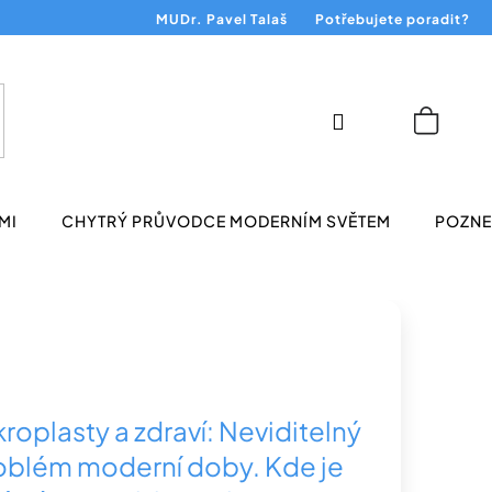
MUDr. Pavel Talaš
Potřebujete poradit?
Přihlášení
Nákup
košík
MI
CHYTRÝ PRŮVODCE MODERNÍM SVĚTEM
POZNEJ
roplasty a zdraví: Neviditelný
oblém moderní doby. Kde je