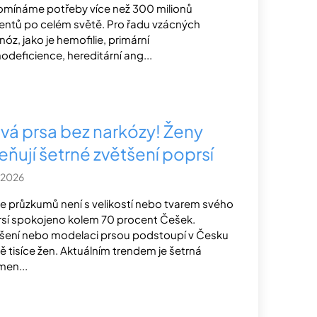
omínáme potřeby více než 300 milionů
entů po celém světě. Pro řadu vzácných
nóz, jako je hemofilie, primární
odeficience, hereditární ang...
vá prsa bez narkózy! Ženy
eňují šetrné zvětšení poprsí
.2026
e průzkumů není s velikostí nebo tvarem svého
sí spokojeno kolem 70 procent Češek.
šení nebo modelaci prsou podstoupí v Česku
ě tisíce žen. Aktuálním trendem je šetrná
en...