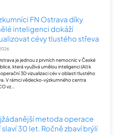
zkumníci FN Ostrava díky
ělé inteligenci dokáží
ualizovat cévy tlustého střeva
.2026
strava je jednou z prvních nemocnic v České
blice, která využívá umělou inteligenci (AI) k
operační 3D vizualizaci cév v oblasti tlustého
va. V rámci vědecko-výzkumného centra
O vz...
jžádanější metoda operace
 slaví 30 let. Ročně zbaví brýlí