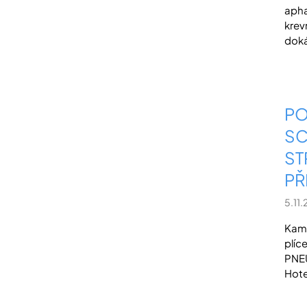
apha
krev
dokáž
PO
SC
ST
PŘ
5.11
Kamp
plíc
PNEU
Hote