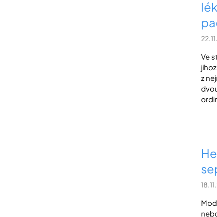
lé
pa
22.1
Ve s
jiho
z ne
dvou
ordi
He
sep
18.1
Mode
nebo