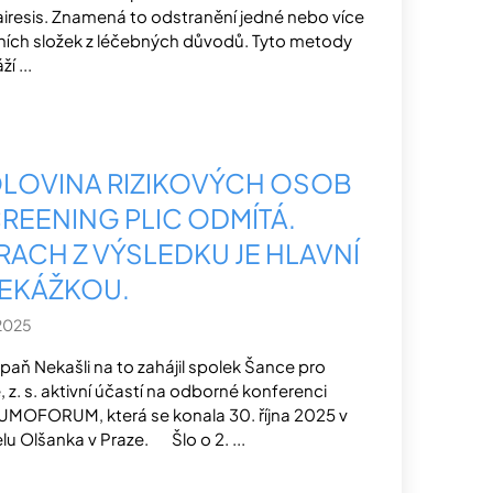
iresis. Znamená to odstranění jedné nebo více
ních složek z léčebných důvodů. Tyto metody
í ...
LOVINA RIZIKOVÝCH OSOB
REENING PLIC ODMÍTÁ.
RACH Z VÝSLEDKU JE HLAVNÍ
EKÁŽKOU.
.2025
aň Nekašli na to zahájil spolek Šance pro
e, z. s. aktivní účastí na odborné konferenci
MOFORUM, která se konala 30. října 2025 v
lu Olšanka v Praze. Šlo o 2. ...