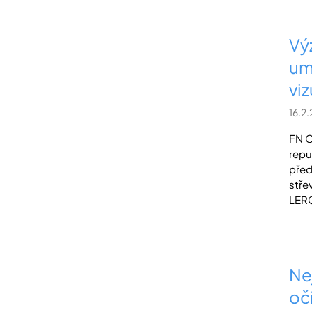
Vý
um
viz
16.2
FN O
repu
před
stře
LERC
Ne
očí