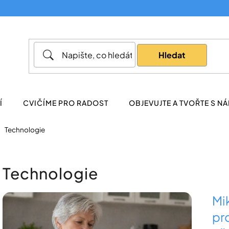
Co potřebujete najít?
Hledat
Doporučujeme
Í
CVIČÍME PRO RADOST
OBJEVUJTE A TVOŘTE S NÁ
Technologie
Technologie
V
Mik
ý
pr
p