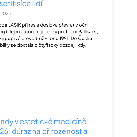
etitisíce lidí
1.2025
da LASIK přinesla doslova převrat v oční
rgii. Jejím autorem je řecký profesor Pallikaris,
ý ji poprvé provedl už v roce 1991. Do České
liky se dostala o čtyři roky později, kdy...
endy v estetické medicíně
26: důraz na přirozenost a