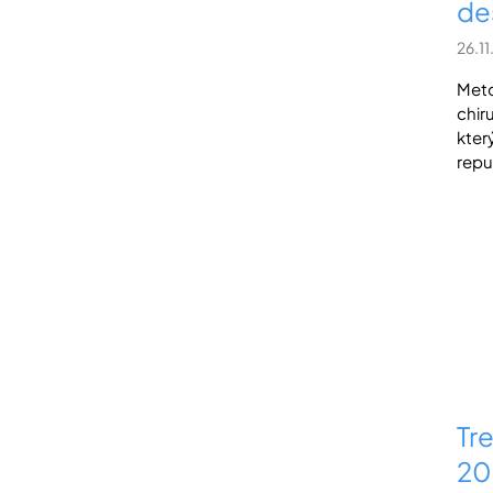
des
26.1
Meto
chiru
kter
repub
Tr
20