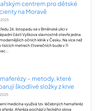
kařským centrem pro dětské
cienty na Moravě
1.2025
tředu 26. listopadu se v Brněnské ulici v
západní části Vyškova slavnostně otevře jedna
jmodernějších očních klinik v Česku. Na více než
 tisících metrech čtverečních bude v 11
nac...
maferézy – metody, které
arují škodlivé složky z krve
1.2025
rní medicína využívá tzv. léčebných hemaferéz
 aferéz. Aferéza pochází z řeckého slova