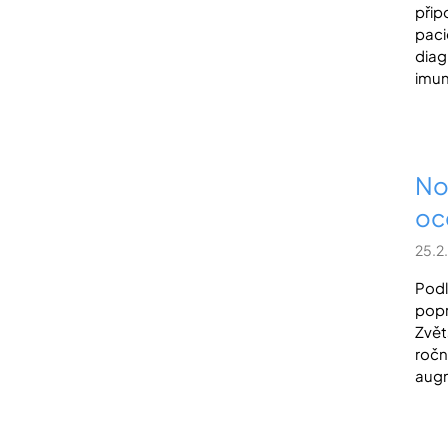
přip
paci
diag
imun
No
oc
25.2
Podl
popr
Zvět
ročn
augm