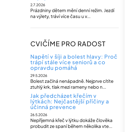
2.7.2026
Prázdniny dětem mění denní režim. Jezdí
na výlety, tráví více času u v...
CVIČÍME PRO RADOST
Napětí v šíji a bolest hlavy: Proč
trápí stále více seniorů a co
opravdu pomáhá
29.5.2026
Bolest začíná nenápadně. Nejprve cítíte
ztuhlý krk, tlak mezi rameny nebo n...
Jak předcházet křečím v
lýtkách: Nejčastější příčiny a
účinná prevence
26.5.2026
Nepříjemná křeč v lýtku dokáže člověka
probudit ze spaní během několika vte...