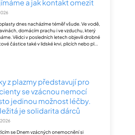
ijímáme a jak kontakt omezit
2026
oplasty dnes nacházíme téměř všude. Ve vodě,
avinách, domácím prachu i ve vzduchu, který
áme. Vědci v posledních letech objevili drobné
ové částice také v lidské krvi, plicích nebo pl...
ky z plazmy představují pro
cienty se vzácnou nemocí
sto jedinou možnost léčby.
ežitá je solidarita dárců
.2026
ížícím se Dnem vzácných onemocnění si