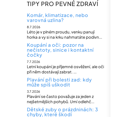
n
TIPY PRO PEVNÉ ZDRAVÍ
n
í
Komár, klimatizace, nebo
varovná uzlina?
p
8.7.2026
a
Léto je v plném proudu, venku panují
n
horka a vy si na krku nahmatáte podivn...
e
Koupání a oči: pozor na
nečistoty, sinice i kontaktní
l
čočky
7.7.2026
Letní koupání je příjemné osvěžení, ale oči
při něm dostávají zabrat. ...
Plavání při bolesti zad: kdy
může spíš uškodit
3.7.2026
Plavání se často považuje za jeden z
nejšetrnějších pohybů. Umí odlehč...
Dětské zuby o prázdninách: 3
chyby, které škodí