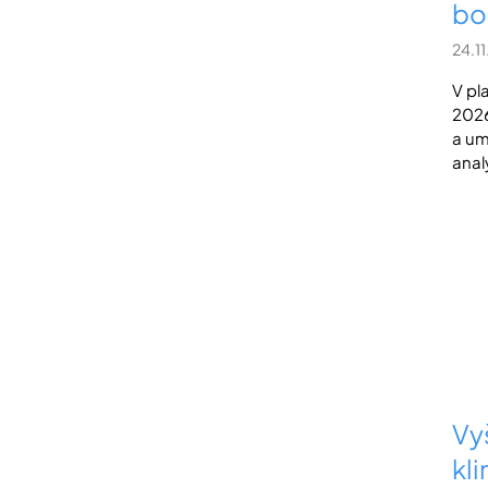
bo
24.1
V pl
2026
a um
anal
Vy
kli