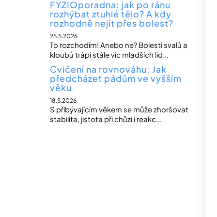
FYZIOporadna: jak po ránu
rozhýbat ztuhlé tělo? A kdy
rozhodně nejít přes bolest?
25.5.2026
To rozchodím! Anebo ne? Bolesti svalů a
kloubů trápí stále víc mladších lid...
Cvičení na rovnováhu: Jak
předcházet pádům ve vyšším
věku
18.5.2026
S přibývajícím věkem se může zhoršovat
stabilita, jistota při chůzi i reakc...