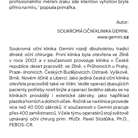
profesionálního měření zraku zde klientovi vyhotoví brýle
přímo na míru,“ popsala primářka.
Autor:
SOUKROMÁ OČNÍ KLINIKA GEMINI,
www.gemini
.cz
Soukromá oční klinika Gemini rozvíjí dlouholetou tradici
zlínské oční chirurgie. První klinika byla otevřena ve Zlíně
v roce 2003 a v současnosti provozuje klinika v České
republice deset pracovišť: ve Zlíně, v Průhonicích u Prahy,
Praze-Jinonicích, Českých Budějovicích, Ostravě, Vyškově,
Brně, Novém Jičíně a Liberci. Jako jediná česká oční klinika
otevřela pracoviště také ve Vídni. Vedle operací zbavujících
pacienty potřeby nosit brýle a operací šedého zákalu se na
klinikách provádějí i estetické zákroky, jako například
plastika horních a dolních víček. Ročně se na klinice provede
více než 40 000 zákroků. V současnosti v Gemini pracuje
přes 400 zaměstnanců. V čele týmu operatérů stojí světově
uznávaný oční chirurg prim. MUDr. Pavel Stodůlka, Ph.D.,
FEBOS-CR.