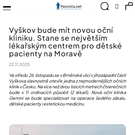
K
Přejít
Menu
Hledat
Ná
Přihlá
na
o
obsah
š
Zpět
Zpět
ko
KOMPENZAČNÍ
í
POMŮCKY
Vyškov bude mít novou oční
k
C
TIPY
kliniku. Stane se největším
o
PRO
p
lékařským centrem pro dětské
PEVNÉ
ZDRAVÍ
o
pacienty na Moravě
t
CVIČÍME
ř
22.11.2025
PRO
e
RADOST
Ve středu 26. listopadu se v Brněnské ulici v jihozápadní části
b
Vyškova slavnostně otevře jedna z nejmodernějších očních
u
OBJEVUJTE
klinik v Česku. Na více než dvou tisících metrech čtverečních
A
j
bude v 11 ordinacích působit 12 lékařů. Nová oční klinika
TVOŘTE
e
Gemini se bude specializovat na operace šedého zákalu,
S
t
dětské pacienty i estetickou medicínu.
NÁMI
e
CHYTRÝ
n
PRŮVODCE
a
MODERNÍM
j
SVĚTEM