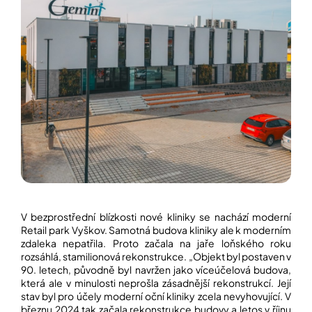
í
t
POZNEJTE
&
?
ZAŽIJTE,
CO
SE
PRÁVĚ
DĚJE
HLEDAT
VAŠE
SLOVA,
NAŠE
INSPIRACE
D
o
ZÁBAVA,
p
KTERÁ
POSÍLÍ
o
PAMĚŤ
r
V bezprostřední blízkosti nové kliniky se nachází moderní
I
u
Retail park Vyškov. Samotná budova kliniky ale k moderním
KONCENTRACI
č
zdaleka nepatřila. Proto začala na jaře loňského roku
u
rozsáhlá, stamilionová rekonstrukce. „Objekt byl postaven v
BAZAR
j
90. letech, původně byl navržen jako víceúčelová budova,
A
e
která ale v minulosti neprošla zásadnější rekonstrukcí. Její
REPASOVANÉ
m
stav byl pro účely moderní oční kliniky zcela nevyhovující. V
POMŮCKY
e
březnu 2024 tak začala rekonstrukce budovy a letos v říjnu