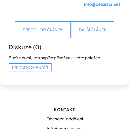
info@penzista.net
PŘEDCHOZÍ ČLÁNEK
DALŠÍ ČLÁNEK
Diskuze (0)
Buďte první, kdo napíše příspěvek k této položce.
PŘIDAT KOMENTÁŘ
Z
á
p
KONTAKT
a
t
Obchodní oddělení
í
info@penzista.net