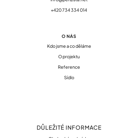
+420 734 334 014
O NÁS
Kdo jsme a co děláme
O projektu
Reference
Sídlo
DŮLEŽITÉ INFORMACE