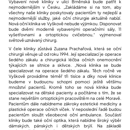
Vybavení nové kliniky v ulici Brněnská bude patřit k
nejmodernějším v Česku. „Zakládáme si na tom, aby
všechny naše kliniky poskytovaly pacientům ty nejlepší a
nejmodernější služby, jaké oční chirurgie aktuálně nabízí.
Nová oční klinika ve Vyškově nebude výjimkou. Disponovat
bude dvěmi moderně vybavenými operačními sály, 11
vyšetřovnami a ortoptickou cvičebnou,“ vyjmenoval
světově uznávaný chirurg.
V čele kliniky zůstává Zuzana Prachařová, která se oční
chirurgii věnuje už od roku 1994. Její specializací je operace
šedého zákalu a chirurgická léčba očních onemocnění
týkajících se sítnice a sklivce. „Nová klinika se bude
specializovat na operace šedého zákalu. Těch ročně ve
Vyškově provádíme téměř tři tisíce a díky nové klinice
budeme v budoucnu schopni pomoci ještě většímu
množství pacientů. Kromě toho se nová klinika bude
specializovat na dětské pacienty a počítáme s tím, že se
stane největším ortoptickým pracovištěm na celé Moravě.
Pacientům dále nabídneme zákroky estetické medicíny a
plastické operace očních víček. V neposlední řadě budou
pacientům sloužit všeobecné oční ambulance. Součástí
kliniky bude také oční optika, která nabídne široký výběr
dámských, pánských i dětských brýlí. Na základě