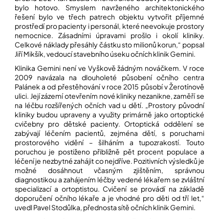
bylo hotovo. Smyslem navrženého architektonického
řešení bylo ve třech patrech objektu vytvořit příjemné
Přihlášení
prostředí pro pacienty i personál, které neevokuje prostory
nemocnice. Zásadními úpravami prošlo i okolí kliniky.
Celkové náklady přesáhly částku sto milionů korun,“ popsal
Jiří Mikšík, vedoucí stavebního úseku očních klinik Gemini.
Klinika Gemini není ve Vyškově žádným nováčkem. V roce
2009 navázala na dlouholeté působení očního centra
Palánek a od přestěhování v roce 2015 působí v Žerotínově
ulici. Její zázemí otevřením nové kliniky nezanikne, zaměří se
na léčbu rozšířených očních vad u dětí. „Prostory původní
kliniky budou upraveny a využity primárně jako ortoptické
cvičebny pro dětské pacienty. Ortoptická oddělení se
zabývají léčením pacientů, zejména dětí, s poruchami
prostorového vidění – šilháním a tupozrakostí. Touto
poruchou je postiženo přibližně pět procent populace a
léčení je nezbytné zahájit co nejdříve. Pozitivních výsledků je
možné dosáhnout včasným zjištěním, správnou
diagnostikou a zahájením léčby vedené lékařem se zvláštní
specializací a ortoptistou. Cvičení se provádí na základě
doporučení očního lékaře a je vhodné pro děti od tří let,“
uvedl Pavel Stodůlka, přednosta sítě očních klinik Gemini.