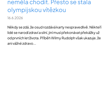
neměla chodit. Přesto se stala
í
t
POZNEJTE
olympijskou vítězkou
&
?
ZAŽIJTE,
16.6.2026
CO
SE
PRÁVĚ
Někdy se zdá, že osud rozdává karty nespravedlivě. Někteří
DĚJE
lidé se narodí zdraví a silní, jiní musí překonávat překážky už
HLEDAT
od prvních let života. Příběh Wilmy Rudolph však ukazuje, že
VAŠE
ani vážné zdravo...
SLOVA,
NAŠE
INSPIRACE
D
o
ZÁBAVA,
p
KTERÁ
POSÍLÍ
o
PAMĚŤ
r
I
u
KONCENTRACI
č
u
BAZAR
j
A
e
REPASOVANÉ
m
POMŮCKY
e