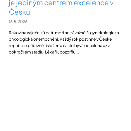
je jediným centrem excelence v
Česku
16.5.2026
Rakovina vaječníků patří mezi nejzávažnější gynekologická
onkologická onemocnění. Každý rok postihne v České
republice přibližně tisíc žen a často bývá odhalena až v
pokročilém stadiu. Lékaři upozorňu...