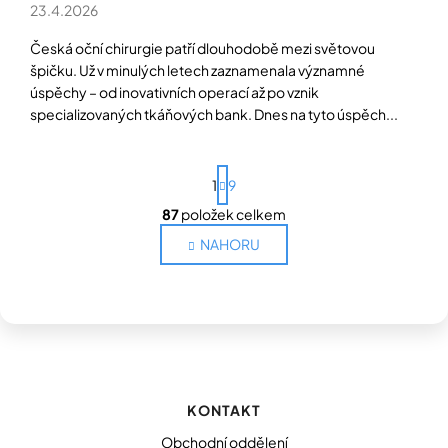
23.4.2026
Česká oční chirurgie patří dlouhodobě mezi světovou
špičku. Už v minulých letech zaznamenala významné
úspěchy – od inovativních operací až po vznik
specializovaných tkáňových bank. Dnes na tyto úspěch...
S
1
9
t
r
87
položek celkem
O
á
n
v
NAHORU
k
l
o
á
v
d
á
a
n
c
í
Z
í
á
p
r
p
KONTAKT
v
a
k
t
Obchodní oddělení