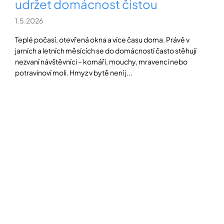
udržet domácnost čistou
1.5.2026
Teplé počasí, otevřená okna a více času doma. Právě v
jarních a letních měsících se do domácností často stěhují
nezvaní návštěvníci – komáři, mouchy, mravenci nebo
potravinoví moli. Hmyz v bytě není j...