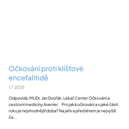
Očkování proti klíšťové
encefalitidě
1.7.2025
Odpovídá: MUDr. Jan Dvořák, Lékař Center Očkování a
cestovní medicíny Avenier. Pro jaká očkování a v jaké části
roku je nejvhodnější doba? Na jaře a před létem je nejvyšší
ča...