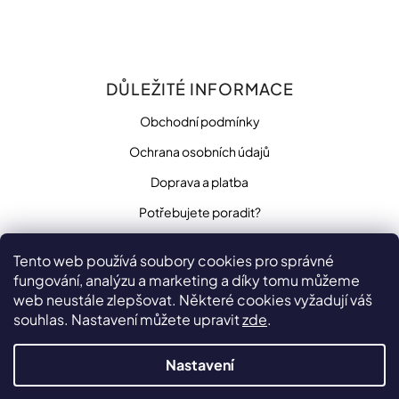
DŮLEŽITÉ INFORMACE
Obchodní podmínky
Ochrana osobních údajů
Doprava a platba
Potřebujete poradit?
Tento web používá soubory cookies pro správné
fungování, analýzu a marketing a díky tomu můžeme
SLEDUJTE NÁS
web neustále zlepšovat. Některé cookies vyžadují váš
souhlas. Nastavení můžete upravit
zde
.
Nastavení