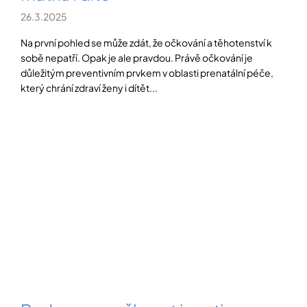
26.3.2025
Na první pohled se může zdát, že očkování a těhotenství k
sobě nepatří. Opak je ale pravdou. Právě očkování je
důležitým preventivním prvkem v oblasti prenatální péče,
který chrání zdraví ženy i dítět...