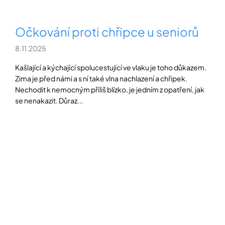
Očkování proti chřipce u seniorů
8.11.2025
Kašlající a kýchající spolucestující ve vlaku je toho důkazem.
Zima je před námi a s ní také vlna nachlazení a chřipek.
Nechodit k nemocným příliš blízko, je jedním z opatření, jak
se nenakazit. Důraz...