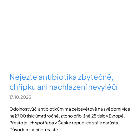
Nejezte antibiotika zbytečně,
chřipku ani nachlazení nevyléčí
17.10.2025
Odolnost vůči antibiotikům má celosvětově na svědomí více
než 700 tisíc úmrtí ročně, z toho přibližně 25 tisíc v Evropě.
Přesto jejich spotřeba v České republice stále narůstá.
Důvodem není jen časté ...