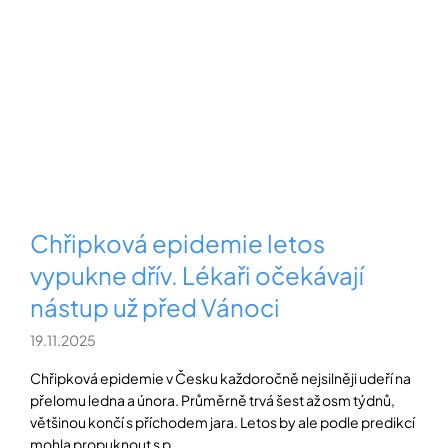
Přihlášení
Chřipková epidemie letos
vypukne dřív. Lékaři očekávají
nástup už před Vánoci
19.11.2025
Chřipková epidemie v Česku každoročně nejsilněji udeří na
přelomu ledna a února. Průměrně trvá šest až osm týdnů,
většinou končí s příchodem jara. Letos by ale podle predikcí
mohla propuknout s p...