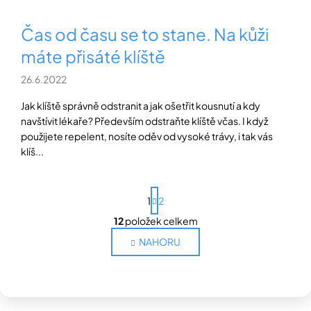
Čas od času se to stane. Na kůži
máte přisáté klíště
26.6.2022
Jak klíště správně odstranit a jak ošetřit kousnutí a kdy
navštívit lékaře? Především odstraňte klíště včas. I když
použijete repelent, nosíte oděv od vysoké trávy, i tak vás
klíš...
S
1
2
t
r
12
položek celkem
O
á
n
v
NAHORU
k
l
o
á
v
d
á
a
n
c
í