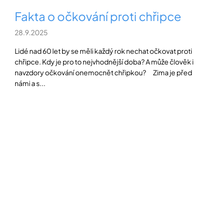
Fakta o očkování proti chřipce
28.9.2025
Lidé nad 60 let by se měli každý rok nechat očkovat proti
chřipce. Kdy je pro to nejvhodnější doba? A může člověk i
navzdory očkování onemocnět chřipkou? Zima je před
námi a s...