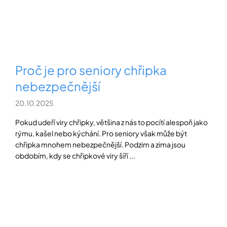
Proč je pro seniory chřipka
nebezpečnější
20.10.2025
Pokud udeří viry chřipky, většina z nás to pocítí alespoň jako
rýmu, kašel nebo kýchání. Pro seniory však může být
chřipka mnohem nebezpečnější. Podzim a zima jsou
obdobím, kdy se chřipkové viry šíří ...