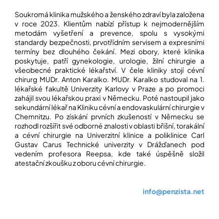
Soukromá klinika mužského a ženského zdraví byla založena
v roce 2023. Klientům nabízí přístup k nejmodernějším
metodám vyšetření a prevence, spolu s vysokými
standardy bezpečnosti, prvotřídním servisem a expresními
termíny bez dlouhého čekání. Mezi obory, které klinika
poskytuje, patří gynekologie, urologie, žilní chirurgie a
všeobecné praktické lékařství. V čele kliniky stojí cévní
chirurg MUDr. Anton Karalko. MUDr. Karalko studoval na 1.
lékařské fakultě Univerzity Karlovy v Praze a po promoci
zahájil svou lékařskou praxi v Německu. Poté nastoupil jako
sekundární lékař na Kliniku cévní a endovaskulární chirurgie v
Chemnitzu. Po získání prvních zkušeností v Německu se
rozhodl rozšířit své odborné znalosti v oblasti břišní, torakální
a cévní chirurgie na Univerzitní klinice a poliklinice Carl
Gustav Carus Technické univerzity v Drážďanech pod
vedením profesora Reepsa, kde také úspěšně složil
atestační zkoušku z oboru cévní chirurgie.
info@penzista.net