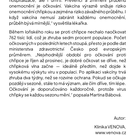
hospitalizace, ale i úmrtí. Prevencí a zmírnění průběhu
onemocnění je očkování. Vakcína výrazně snižuje riziko
onemocnění chřipkou a zejména riziko závažného průběhu. I
když vakcína nemusí zabránit každému onemocnění,
průběh bývá mírnější,“ vysvětlila lékařka.
Během loňského roku se proti chřipce nechalo naočkovat
762 tisíc lidí, což je zhruba sedm procent populace. Počet
očkovaných v posledních letech stoupá, přesto je podle dat
ministerstva zdravotnictví Česko pod evropským
průměrem. „Nejvhodnější období pro očkování proti
chřipce je říjen až prosinec, je dobré očkovat se dříve, než
chřipková vlna začne — ideálně předtím, než dojde k
vysokému výskytu viru v populaci. Po aplikaci vakcíny trvá
zhruba dva týdny, než se rozvine ochrana. Pokud se očkuje
později v sezoně, stále to má význam, ale čím dříve, tím lépe.
Očkování je doporučováno každoročně, protože virus
chřipky se každou sezonu mění,“ popsala Martina Bábová.
Autor:
Klinika VENOVA,
www.venova.cz