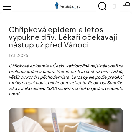
K
Přejít
Menu
Hledat
Ná
Přihlá
na
o
obsah
š
Zpět
Zpět
ko
KOMPENZAČNÍ
í
POMŮCKY
Chřipková epidemie letos
k
C
TIPY
vypukne dřív. Lékaři očekávají
o
PRO
p
nástup už před Vánoci
PEVNÉ
ZDRAVÍ
o
19.11.2025
t
CVIČÍME
ř
PRO
Chřipková epidemie v Česku každoročně nejsilněji udeří na
e
RADOST
přelomu ledna a února. Průměrně trvá šest až osm týdnů,
b
většinou končí s příchodem jara. Letos by ale podle predikcí
u
mohla propuknout s příchodem adventu. Podle dat Státního
OBJEVUJTE
A
j
zdravotního ústavu (SZÚ) souvisí s chřipkou jedno procento
TVOŘTE
úmrtí.
e
S
t
NÁMI
e
CHYTRÝ
n
PRŮVODCE
a
MODERNÍM
j
SVĚTEM