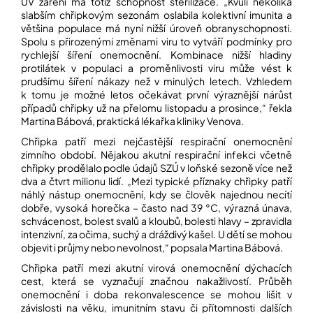
UV záření má totiž schopnost sterilizace. „Kvůli několika
slabším chřipkovým sezonám oslabila kolektivní imunita a
většina populace má nyní nižší úroveň obranyschopnosti.
Přihlášení
Spolu s přirozenými změnami viru to vytváří podmínky pro
rychlejší šíření onemocnění. Kombinace nižší hladiny
protilátek v populaci a proměnlivosti viru může vést k
prudšímu šíření nákazy než v minulých letech. Vzhledem
k tomu je možné letos očekávat první výraznější nárůst
případů chřipky už na přelomu listopadu a prosince,“ řekla
Martina Bábová, praktická lékařka kliniky Venova.
Chřipka patří mezi nejčastější respirační onemocnění
zimního období. Nějakou akutní respirační infekci včetně
chřipky prodělalo podle údajů SZÚ v loňské sezoně více než
dva a čtvrt milionu lidí. „Mezi typické příznaky chřipky patří
náhlý nástup onemocnění, kdy se člověk najednou necítí
dobře, vysoká horečka – často nad 39 °C, výrazná únava,
schvácenost, bolest svalů a kloubů, bolesti hlavy – zpravidla
intenzivní, za očima, suchý a dráždivý kašel. U dětí se mohou
objevit i průjmy nebo nevolnost,“
popsala Martina Bábová.
Chřipka patří mezi akutní virová onemocnění dýchacích
cest, která se vyznačují značnou nakažlivostí. Průběh
onemocnění i doba rekonvalescence se mohou lišit v
závislosti na věku, imunitním stavu či přítomnosti dalších