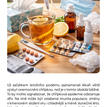
í
t
POZNEJTE
&
?
ZAŽIJTE,
CO
SE
PRÁVĚ
DĚJE
HLEDAT
VAŠE
SLOVA,
NAŠE
INSPIRACE
D
o
ZÁBAVA,
p
KTERÁ
POSÍLÍ
o
PAMĚŤ
r
I
u
KONCENTRACI
č
Už začátkem letošního podzimu zaznamenali lékaři větší
u
výskyt onemocnění chřipkou, než je v tomto období běžné.
BAZAR
j
To by mohlo signalizovat, že chřipková epidemie odstartuje
A
e
REPASOVANÉ
dřív. Na vině může být oslabená imunita populace, změny
m
POMŮCKY
v kmenovém složení viru i chladnější a méně slunečné léto,
e