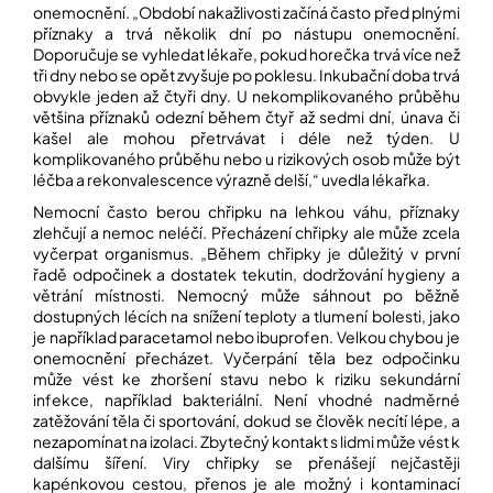
onemocnění. „Období nakažlivosti začíná často před plnými
příznaky a trvá několik dní po nástupu onemocnění.
Doporučuje se vyhledat lékaře, pokud horečka trvá více než
tři dny nebo se opět zvyšuje po poklesu. Inkubační doba trvá
obvykle jeden až čtyři dny. U nekomplikovaného průběhu
většina příznaků odezní během čtyř až sedmi dní, únava či
kašel ale mohou přetrvávat i déle než týden. U
komplikovaného průběhu nebo u rizikových osob může být
léčba a rekonvalescence výrazně delší,“ uvedla lékařka.
Nemocní často berou chřipku na lehkou váhu, příznaky
zlehčují a nemoc neléčí. Přecházení chřipky ale může zcela
vyčerpat organismus. „Během chřipky je důležitý v první
řadě odpočinek a dostatek tekutin, dodržování hygieny a
větrání místnosti. Nemocný může sáhnout po běžně
dostupných lécích na snížení teploty a tlumení bolesti, jako
je například paracetamol nebo ibuprofen. Velkou chybou je
onemocnění přecházet. Vyčerpání těla bez odpočinku
může vést ke zhoršení stavu nebo k riziku sekundární
infekce, například bakteriální. Není vhodné nadměrné
zatěžování těla či sportování, dokud se člověk necítí lépe, a
nezapomínat na izolaci. Zbytečný kontakt s lidmi může vést k
dalšímu šíření. Viry chřipky se přenášejí nejčastěji
kapénkovou cestou, přenos je ale možný i kontaminací