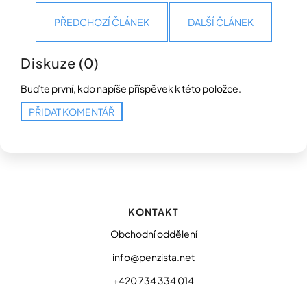
PŘEDCHOZÍ ČLÁNEK
DALŠÍ ČLÁNEK
Diskuze (0)
Buďte první, kdo napíše příspěvek k této položce.
PŘIDAT KOMENTÁŘ
Z
á
p
KONTAKT
a
t
Obchodní oddělení
í
info@penzista.net
+420 734 334 014