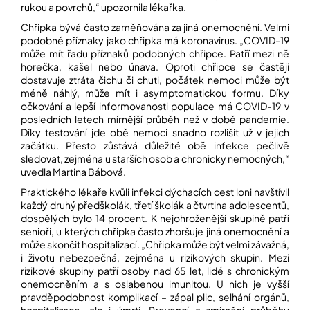
rukou a povrchů,“ upozornila lékařka.
Chřipka bývá často zaměňována za jiná onemocnění. Velmi
podobné příznaky jako chřipka má koronavirus. „COVID-19
může mít řadu příznaků podobných chřipce. Patří mezi ně
horečka, kašel nebo únava. Oproti chřipce se častěji
dostavuje ztráta čichu či chuti, počátek nemoci může být
méně náhlý, může mít i asymptomatickou formu. Díky
očkování a lepší informovanosti populace má COVID-19 v
posledních letech mírnější průběh než v době pandemie.
Díky testování jde obě nemoci snadno rozlišit už v jejich
začátku. Přesto zůstává důležité obě infekce pečlivě
sledovat, zejména u starších osob a chronicky nemocných,“
uvedla Martina Bábová.
Praktického lékaře kvůli infekci dýchacích cest loni navštívil
každý druhý předškolák, třetí školák a čtvrtina adolescentů,
dospělých bylo 14 procent. K nejohroženější skupině patří
senioři, u kterých chřipka často zhoršuje jiná onemocnění a
může skončit hospitalizací. „Chřipka může být velmi závažná,
i životu nebezpečná, zejména u rizikových skupin. Mezi
rizikové skupiny patří osoby nad 65 let, lidé s chronickým
onemocněním a s oslabenou imunitou. U nich je vyšší
pravděpodobnost komplikací – zápal plic, selhání orgánů,