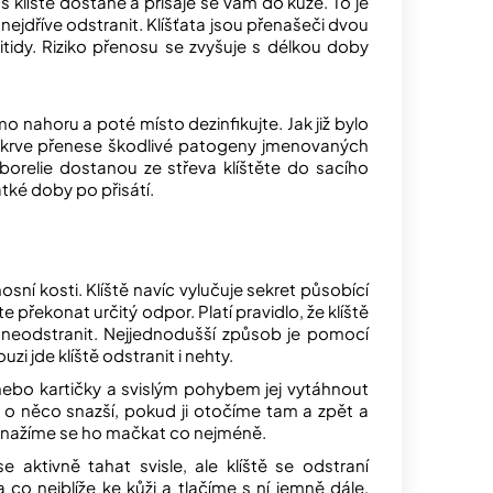
ás klíště dostane a přisaje se vám do kůže. To je
nejdříve odstranit. Klíšťata jsou přenašeči dvou
itidy. Riziko přenosu se zvyšuje s délkou doby
mo nahoru a poté místo dezinfikujte. Jak již bylo
 do krve přenese škodlivé patogeny jmenovaných
borelie dostanou ze střeva klíštěte do sacího
tké doby po přisátí.
osní kosti. Klíště navíc vylučuje sekret působící
íte překonat určitý odpor. Platí pravidlo, že klíště
 neodstranit. Nejjednodušší způsob je pomocí
zi jde klíště odstranit i nehty.
 nebo kartičky a svislým pohybem jej vytáhnout
 o něco snazší, pokud ji otočíme tam a zpět a
 snažíme se ho mačkat co nejméně.
e aktivně tahat svisle, ale klíště se odstraní
co nejblíže ke kůži a tlačíme s ní jemně dále,