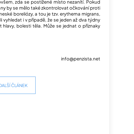
 ovšem, zda se postižené místo nezanítí. Pokud
 rány by se mělo také zkontrolovat očkování proti
eské boreliózy, a tou je tzv. erythema migrans,
i vyhledat i v případě, že se jeden až dva týdny
hlavy, bolesti těla. Může se jednat o příznaky
info@penzista.net
DALŠÍ ČLÁNEK