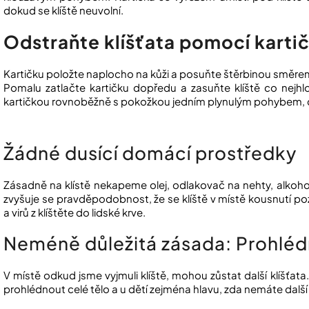
dokud se klíště neuvolní.
Odstraňte klíšťata pomocí karti
Kartičku položte naplocho na kůži a posuňte štěrbinou směrem 
Pomalu zatlačte kartičku dopředu a zasuňte klíště co nejhl
kartičkou rovnoběžně s pokožkou jedním plynulým pohybem, do
Žádné dusící domácí prostředky
Zásadně na klístě nekapeme olej, odlakovač na nehty, alkohol 
zvyšuje se pravděpodobnost, že se klíště v místě kousnutí po
a virů z klíštěte do lidské krve.
Neméně důležitá zásada: Prohlédn
V místě odkud jsme vyjmuli klíště, mohou zůstat další klíšťata
prohlédnout celé tělo a u dětí zejména hlavu, zda nemáte další 