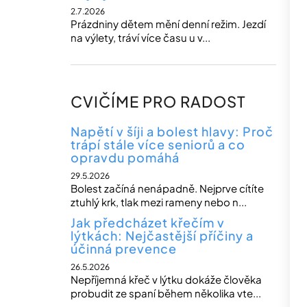
2.7.2026
Prázdniny dětem mění denní režim. Jezdí
na výlety, tráví více času u v...
CVIČÍME PRO RADOST
Napětí v šíji a bolest hlavy: Proč
trápí stále více seniorů a co
opravdu pomáhá
29.5.2026
Bolest začíná nenápadně. Nejprve cítíte
ztuhlý krk, tlak mezi rameny nebo n...
Jak předcházet křečím v
lýtkách: Nejčastější příčiny a
účinná prevence
26.5.2026
Nepříjemná křeč v lýtku dokáže člověka
probudit ze spaní během několika vte...