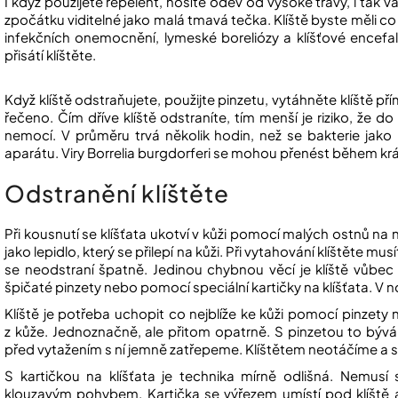
I když použijete repelent, nosíte oděv od vysoké trávy, i tak v
zpočátku viditelné jako malá tmavá tečka. Klíště byste měli co 
infekčních onemocnění, lymeské boreliózy a klíšťové encefal
přisátí klíštěte.
Když klíště odstraňujete, použijte pinzetu, vytáhněte klíště pří
řečeno. Čím dříve klíště odstraníte, tím menší je riziko, že
nemocí. V průměru trvá několik hodin, než se bakterie jako 
aparátu. Viry Borrelia burgdorferi se mohou přenést během krá
Odstranění klíštěte
Při kousnutí se klíšťata ukotví v kůži pomocí malých ostnů na n
jako lepidlo, který se přilepí na kůži. Při vytahování klíštěte mus
se neodstraní špatně. Jedinou chybnou věcí je klíště vůbec
špičaté pinzety nebo pomocí speciální kartičky na klíšťata. V nou
Klíště je potřeba uchopit co nejblíže ke kůži pomocí pinzety
z kůže. Jednoznačně, ale přitom opatrně. S pinzetou to bývá
před vytažením s ní jemně zatřepeme. Klíštětem neotáčíme a
S kartičkou na klíšťata je technika mírně odlišná. Nemusí s
klouzavým pohybem. Kartička se výřezem umístí pod klíště a 