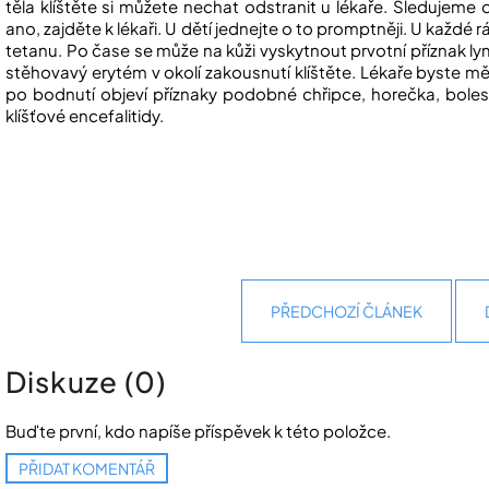
těla klíštěte si můžete nechat odstranit u lékaře. Sledujeme
ano, zajděte k lékaři. U dětí jednejte o to promptněji. U každé
tetanu. Po čase se může na kůži vyskytnout prvotní příznak lym
stěhovavý erytém v okolí zakousnutí klíštěte. Lékaře byste měl
po bodnutí objeví příznaky podobné chřipce, horečka, bolest 
klíšťové encefalitidy.
PŘEDCHOZÍ ČLÁNEK
Diskuze (0)
Buďte první, kdo napíše příspěvek k této položce.
PŘIDAT KOMENTÁŘ