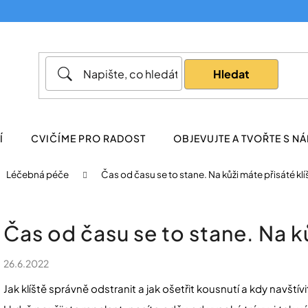
Co potřebujete najít?
Hledat
Doporučujeme
Í
CVIČÍME PRO RADOST
OBJEVUJTE A TVOŘTE S NÁ
Léčebná péče
Čas od času se to stane. Na kůži máte přisáté klí
Čas od času se to stane. Na ků
26.6.2022
Jak klíště správně odstranit a jak ošetřit kousnutí a kdy navštív