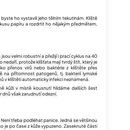
iž byste ho vystavili jeho tělním tekutinám. Klíště
kusu papíru a rozdrtit ho nějakým předmětem,
jsou velmi robustní a přežijí i prací cyklus na 40
edaří, protože klíšťata mají tvrdý štít, který je
iko přenos virů nebo baktérie z klíštěte přes
tě na přítomnost patogenů, tj. bakterií lymské
nů v klíštěti automaticky infekci neznamená.
ně kůži v místě kousnutí hlídáme dalších šest
r dnů však zarudnutí odezní.
i. Není třeba podléhat panice. Jedná se většinou
ísko je po čase z kůže vypuzeno. Zaseknuté části