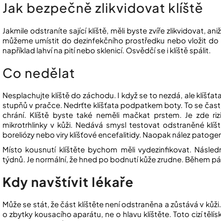
Jak bezpečně zlikvidovat klíště
Jakmile odstraníte sající klíště, měli byste zvíře zlikvidovat, an
můžeme umístit do dezinfekčního prostředku nebo vložit do 
například lahví na pití nebo sklenicí. Osvědčí se i klíště spálit.
Co nedělat
Nesplachujte klíště do záchodu. I když se to nezdá, ale klíšťata 
stupňů v pračce. Nedrťte klíšťata podpatkem boty. To se často n
chrání. Klíště byste také neměli mačkat prstem. Je zde riz
mikrotrhlinky v kůži. Nedává smysl testovat odstraněné klíš
boreliózy nebo viry klíšťové encefalitidy. Naopak nález patoge
Místo kousnutí klíštěte bychom měli vydezinfikovat. Násled
týdnů. Je normální, že hned po bodnutí kůže zrudne. Během pá
Kdy navštívit lékaře
Může se stát, že část klíštěte není odstraněna a zůstává v kůž
o zbytky kousacího aparátu, ne o hlavu klíštěte. Toto cizí těl