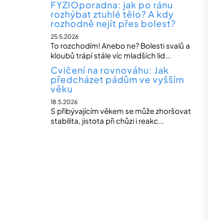
FYZIOporadna: jak po ránu
rozhýbat ztuhlé tělo? A kdy
rozhodně nejít přes bolest?
25.5.2026
To rozchodím! Anebo ne? Bolesti svalů a
kloubů trápí stále víc mladších lid...
Cvičení na rovnováhu: Jak
předcházet pádům ve vyšším
věku
18.5.2026
S přibývajícím věkem se může zhoršovat
stabilita, jistota při chůzi i reakc...