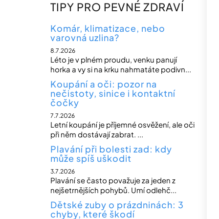
n
TIPY PRO PEVNÉ ZDRAVÍ
n
í
Komár, klimatizace, nebo
varovná uzlina?
p
8.7.2026
a
Léto je v plném proudu, venku panují
n
horka a vy si na krku nahmatáte podivn...
e
Koupání a oči: pozor na
nečistoty, sinice i kontaktní
l
čočky
7.7.2026
Letní koupání je příjemné osvěžení, ale oči
při něm dostávají zabrat. ...
Plavání při bolesti zad: kdy
může spíš uškodit
3.7.2026
Plavání se často považuje za jeden z
nejšetrnějších pohybů. Umí odlehč...
Dětské zuby o prázdninách: 3
chyby, které škodí