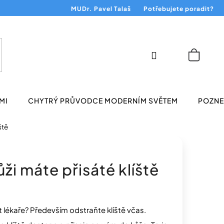
MUDr. Pavel Talaš
Potřebujete poradit?
Přihlášení
Nákup
košík
MI
CHYTRÝ PRŮVODCE MODERNÍM SVĚTEM
POZNEJ
ště
ži máte přisáté klíště
it lékaře? Především odstraňte klíště včas.