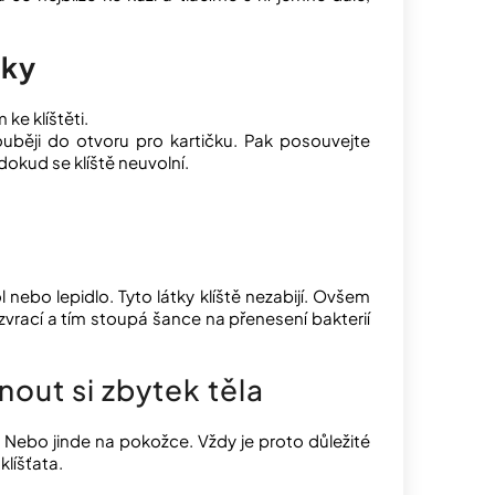
čky
ke klíštěti.
ouběji do otvoru pro kartičku. Pak posouvejte
kud se klíště neuvolní.
nebo lepidlo. Tyto látky klíště nezabijí. Ovšem
zvrací a tím stoupá šance na přenesení bakterií
out si zbytek těla
. Nebo jinde na pokožce. Vždy je proto důležité
klíšťata.