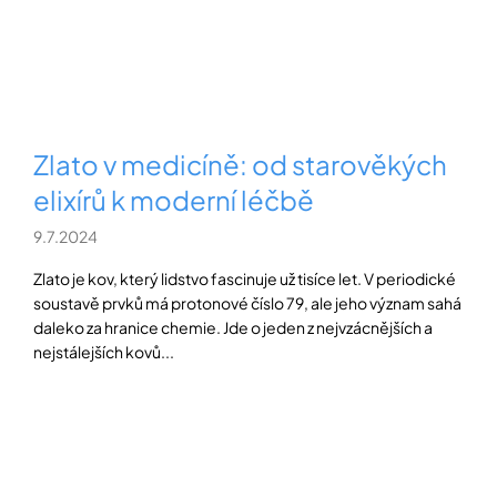
Zlato v medicíně: od starověkých
elixírů k moderní léčbě
9.7.2024
Zlato je kov, který lidstvo fascinuje už tisíce let. V periodické
soustavě prvků má protonové číslo 79, ale jeho význam sahá
daleko za hranice chemie. Jde o jeden z nejvzácnějších a
nejstálejších kovů...