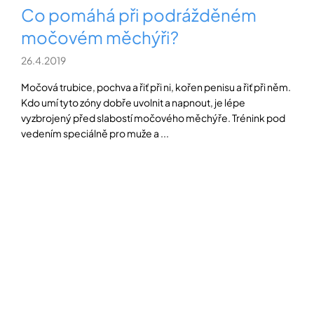
Co pomáhá při podrážděném
močovém měchýři?
26.4.2019
Močová trubice, pochva a řiť při ni, kořen penisu a řiť při něm.
Kdo umí tyto zóny dobře uvolnit a napnout, je lépe
vyzbrojený před slabostí močového měchýře. Trénink pod
vedením speciálně pro muže a ...