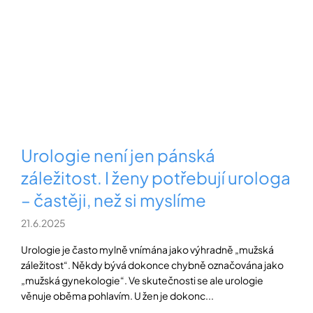
Urologie není jen pánská
záležitost. I ženy potřebují urologa
– častěji, než si myslíme
21.6.2025
Urologie je často mylně vnímána jako výhradně „mužská
záležitost“. Někdy bývá dokonce chybně označována jako
„mužská gynekologie“. Ve skutečnosti se ale urologie
věnuje oběma pohlavím. U žen je dokonc...