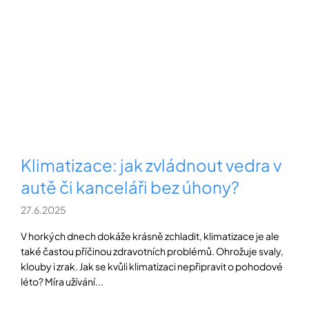
Klimatizace: jak zvládnout vedra v
autě či kanceláři bez úhony?
27.6.2025
V horkých dnech dokáže krásně zchladit, klimatizace je ale
také častou příčinou zdravotních problémů. Ohrožuje svaly,
klouby i zrak. Jak se kvůli klimatizaci nepřipravit o pohodové
léto? Míra užívání...