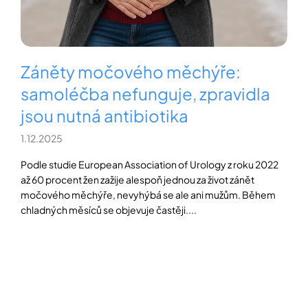
í
t
POZNEJTE
&
?
ZAŽIJTE,
CO
SE
Záněty močového měchýře:
PRÁVĚ
DĚJE
samoléčba nefunguje, zpravidla
HLEDAT
jsou nutná antibiotika
VAŠE
SLOVA,
NAŠE
1.12.2025
INSPIRACE
D
Podle studie European Association of Urology z roku 2022
o
ZÁBAVA,
až 60 procent žen zažije alespoň jednou za život zánět
p
KTERÁ
močového měchýře, nevyhýbá se ale ani mužům. Během
POSÍLÍ
o
PAMĚŤ
chladných měsíců se objevuje častěji....
r
I
u
KONCENTRACI
č
u
BAZAR
j
A
e
REPASOVANÉ
m
POMŮCKY
e