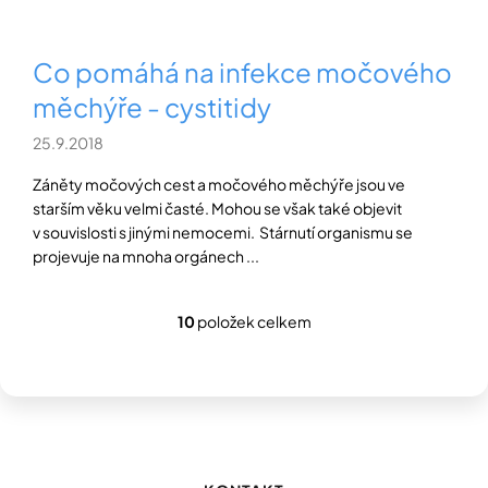
Co pomáhá na infekce močového
měchýře - cystitidy
25.9.2018
Záněty močových cest a močového měchýře jsou ve
starším věku velmi časté. Mohou se však také objevit
v souvislosti s jinými nemocemi. Stárnutí organismu se
projevuje na mnoha orgánech ...
10
položek celkem
O
v
l
á
d
Z
a
á
c
p
í