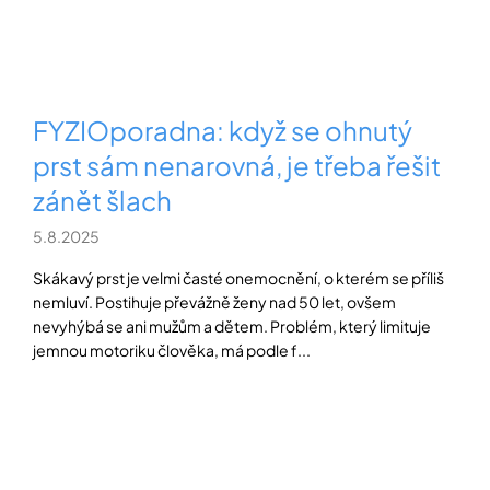
FYZIOporadna: když se ohnutý
prst sám nenarovná, je třeba řešit
zánět šlach
5.8.2025
Skákavý prst je velmi časté onemocnění, o kterém se příliš
nemluví. Postihuje převážně ženy nad 50 let, ovšem
nevyhýbá se ani mužům a dětem. Problém, který limituje
jemnou motoriku člověka, má podle f...