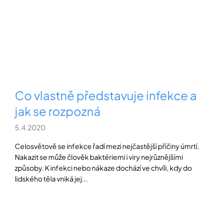
Co vlastně představuje infekce a
jak se rozpozná
5.4.2020
Celosvětově se infekce řadí mezi nejčastější příčiny úmrtí.
Nakazit se může člověk baktériemi i viry nejrůznějšími
způsoby. K infekci nebo nákaze dochází ve chvíli, kdy do
lidského těla vniká jej...