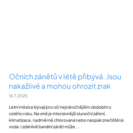
Očních zánětů v létě přibývá. Jsou
nakažlivé a mohou ohrozit zrak
16.7.2025
Letní měsíce bývají pro oči nejnáročnějším obdobím z
celého roku. Na vině je intenzivnější sluneční záření,
klimatizace, nadměrně chlorovaná nebo naopak znečištěná
voda. I zdánlivě banální zánět může ...