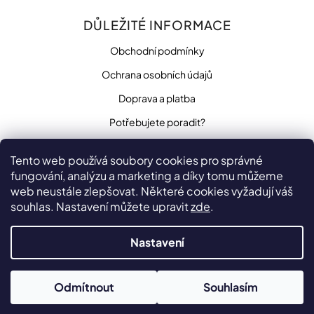
DŮLEŽITÉ INFORMACE
Obchodní podmínky
Ochrana osobních údajů
Doprava a platba
Potřebujete poradit?
Tento web používá soubory cookies pro správné
fungování, analýzu a marketing a díky tomu můžeme
SLEDUJTE NÁS
web neustále zlepšovat. Některé cookies vyžadují váš
souhlas. Nastavení můžete upravit
zde
.
Nastavení
Vytvořilo
na platformě
Shoptet
Odmítnout
Souhlasím
Copyright 2026
penzista.net
. Všechna práva vyhrazena.
Upravit nastavení cookies