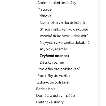
n
Antidekubitní podložky
n
Matrace
í
Pěnové
p
Nízké riziko vzniku dekubitů
a
Střední riziko vzniku dekubitů
n
Vysoké riziko vzniku dekubitů
e
Nejvyšší riziko vzniku dekubitů
l
Atypický rozměr
Zvýšená nosnost
Dětský rozměr
Podložky pro polohování
Podložky do vozíku
Zdravotní polštáře
Berle a hole
Domácí a ústavní péče
Elektrické skútry