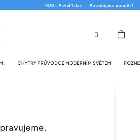
MUDr. Pavel Talaš
Potřebujete poradit?
Přihlášení
Nákup
košík
MI
CHYTRÝ PRŮVODCE MODERNÍM SVĚTEM
POZNEJ
ipravujeme.