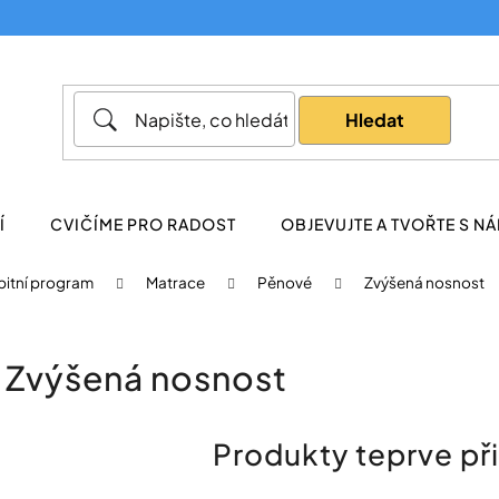
Co potřebujete najít?
Hledat
Doporučujeme
Í
CVIČÍME PRO RADOST
OBJEVUJTE A TVOŘTE S NÁ
bitní program
Matrace
Pěnové
Zvýšená nosnost
Zvýšená nosnost
Produkty teprve př