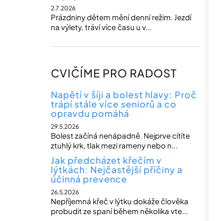
2.7.2026
Prázdniny dětem mění denní režim. Jezdí
na výlety, tráví více času u v...
CVIČÍME PRO RADOST
Napětí v šíji a bolest hlavy: Proč
trápí stále více seniorů a co
opravdu pomáhá
29.5.2026
Bolest začíná nenápadně. Nejprve cítíte
ztuhlý krk, tlak mezi rameny nebo n...
Jak předcházet křečím v
lýtkách: Nejčastější příčiny a
účinná prevence
26.5.2026
Nepříjemná křeč v lýtku dokáže člověka
probudit ze spaní během několika vte...