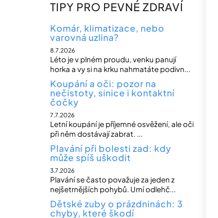
TIPY PRO PEVNÉ ZDRAVÍ
Komár, klimatizace, nebo
varovná uzlina?
8.7.2026
Léto je v plném proudu, venku panují
horka a vy si na krku nahmatáte podivn...
Koupání a oči: pozor na
nečistoty, sinice i kontaktní
čočky
7.7.2026
Letní koupání je příjemné osvěžení, ale oči
při něm dostávají zabrat. ...
Plavání při bolesti zad: kdy
může spíš uškodit
3.7.2026
Plavání se často považuje za jeden z
nejšetrnějších pohybů. Umí odlehč...
Dětské zuby o prázdninách: 3
chyby, které škodí