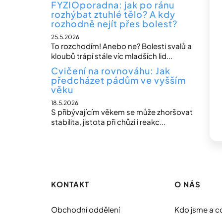
FYZIOporadna: jak po ránu
rozhýbat ztuhlé tělo? A kdy
rozhodně nejít přes bolest?
25.5.2026
To rozchodím! Anebo ne? Bolesti svalů a
kloubů trápí stále víc mladších lid...
Cvičení na rovnováhu: Jak
předcházet pádům ve vyšším
věku
18.5.2026
S přibývajícím věkem se může zhoršovat
stabilita, jistota při chůzi i reakc...
Z
á
p
KONTAKT
O NÁS
a
t
Obchodní oddělení
Kdo jsme a c