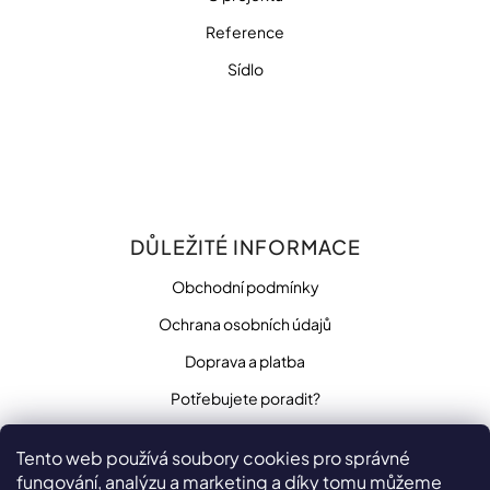
Reference
Sídlo
DŮLEŽITÉ INFORMACE
Obchodní podmínky
Ochrana osobních údajů
Doprava a platba
Potřebujete poradit?
Tento web používá soubory cookies pro správné
fungování, analýzu a marketing a díky tomu můžeme