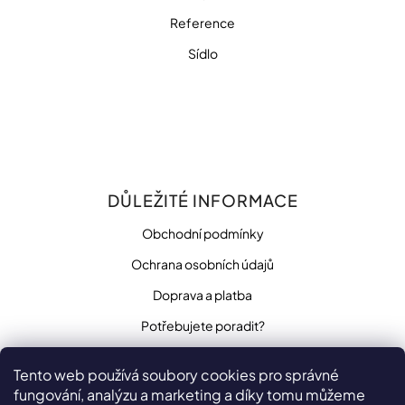
Reference
Přihlášení
Sídlo
DŮLEŽITÉ INFORMACE
Obchodní podmínky
Ochrana osobních údajů
Doprava a platba
Potřebujete poradit?
Tento web používá soubory cookies pro správné
fungování, analýzu a marketing a díky tomu můžeme
SLEDUJTE NÁS