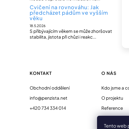
Cvičení na rovnováhu: Jak
předcházet pádům ve vyšším
věku
18.5.2026
S přibývajícím věkem se může zhoršovat
stabilita, jistota při chůzi i reakc...
Z
á
p
KONTAKT
O NÁS
a
t
Obchodní oddělení
Kdo jsme a c
í
info@penzista.net
O projektu
+420 734 334 014
Reference
Sídlo
Tento web 