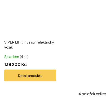
VIPER LIFT, Invalidní elektrický
vozík
Skladem
(4 ks)
138 200 Kč
Detail
produktu
4
položek celk
O
v