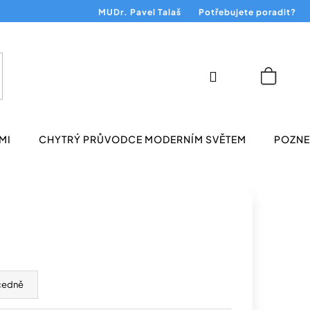
MUDr. Pavel Talaš
Potřebujete poradit?
Přihlášení
Nákup
košík
MI
CHYTRÝ PRŮVODCE MODERNÍM SVĚTEM
POZNEJ
cedně