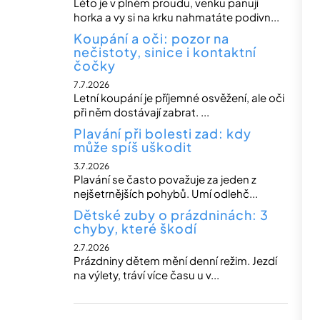
Léto je v plném proudu, venku panují
horka a vy si na krku nahmatáte podivn...
Koupání a oči: pozor na
nečistoty, sinice i kontaktní
čočky
7.7.2026
Letní koupání je příjemné osvěžení, ale oči
při něm dostávají zabrat. ...
Plavání při bolesti zad: kdy
může spíš uškodit
3.7.2026
Plavání se často považuje za jeden z
nejšetrnějších pohybů. Umí odlehč...
Dětské zuby o prázdninách: 3
chyby, které škodí
2.7.2026
Prázdniny dětem mění denní režim. Jezdí
na výlety, tráví více času u v...