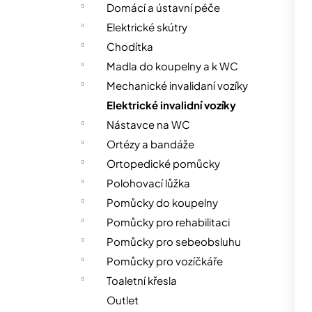
n
Domácí a ústavní péče
n
Elektrické skútry
í
Chodítka
p
Madla do koupelny a k WC
a
Mechanické invalidaní vozíky
n
Elektrické invalidní vozíky
e
Nástavce na WC
l
Ortézy a bandáže
Ortopedické pomůcky
Polohovací lůžka
Pomůcky do koupelny
Pomůcky pro rehabilitaci
Pomůcky pro sebeobsluhu
Pomůcky pro vozíčkáře
Toaletní křesla
Outlet