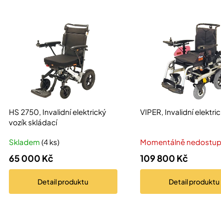
e
V
n
ý
í
p
p
i
r
s
o
p
d
r
u
o
HS 2750, Invalidní elektrický
VIPER, Invalidní elektri
k
d
vozík skládací
t
u
Skladem
(4 ks)
Momentálně nedostu
ů
k
65 000 Kč
109 800 Kč
t
ů
Detail
produktu
Detail
produktu