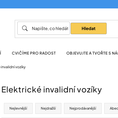
Co potřebujete najít?
Hledat
Doporučujeme
Í
CVIČÍME PRO RADOST
OBJEVUJTE A TVOŘTE S NÁ
 invalidní vozíky
Elektrické invalidní vozíky
Ř
a
Nejlevnější
Nejdražší
Nejprodávanější
Abe
z