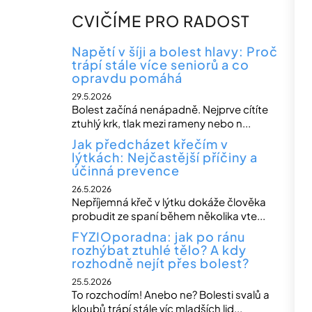
CVIČÍME PRO RADOST
Napětí v šíji a bolest hlavy: Proč
trápí stále více seniorů a co
opravdu pomáhá
29.5.2026
Bolest začíná nenápadně. Nejprve cítíte
ztuhlý krk, tlak mezi rameny nebo n...
Jak předcházet křečím v
lýtkách: Nejčastější příčiny a
účinná prevence
26.5.2026
Nepříjemná křeč v lýtku dokáže člověka
probudit ze spaní během několika vte...
FYZIOporadna: jak po ránu
rozhýbat ztuhlé tělo? A kdy
rozhodně nejít přes bolest?
25.5.2026
To rozchodím! Anebo ne? Bolesti svalů a
kloubů trápí stále víc mladších lid...