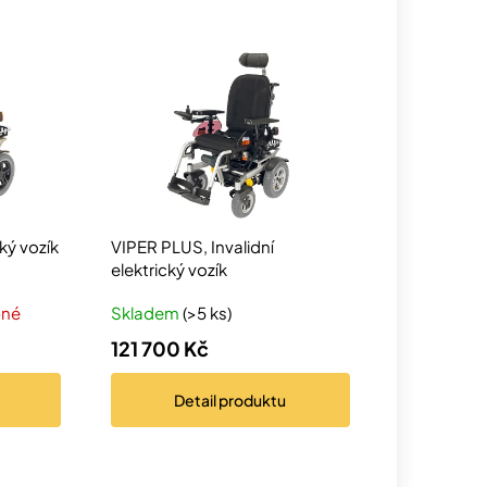
cký vozík
VIPER PLUS, Invalidní
elektrický vozík
pné
Skladem
(>5 ks)
121 700 Kč
Detail
produktu