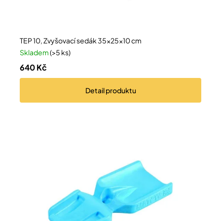
TEP 10, Zvyšovací sedák 35×25×10 cm
Skladem
(>5 ks)
640 Kč
Detail
produktu