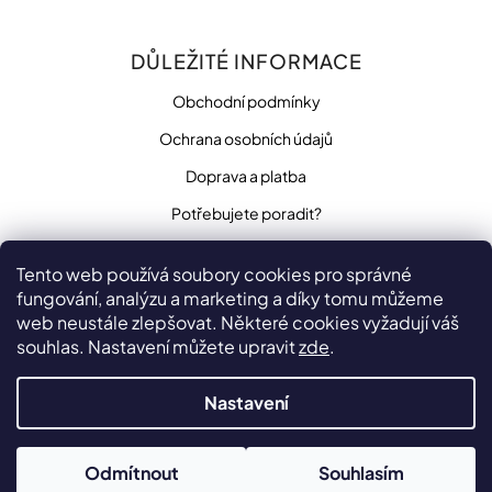
DŮLEŽITÉ INFORMACE
Obchodní podmínky
Ochrana osobních údajů
Doprava a platba
Potřebujete poradit?
Tento web používá soubory cookies pro správné
fungování, analýzu a marketing a díky tomu můžeme
SLEDUJTE NÁS
web neustále zlepšovat. Některé cookies vyžadují váš
souhlas. Nastavení můžete upravit
zde
.
Nastavení
Vytvořilo
na platformě
Shoptet
Copyright 2026
Odmítnout
Souhlasím
penzista.net
. Všechna práva vyhrazena.
Upravit nastavení