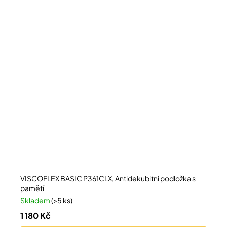
VISCOFLEX BASIC P361CLX, Antidekubitní podložka s
pamětí
Skladem
(>5 ks)
1 180 Kč