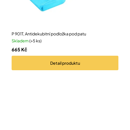
P 901T, Antidekubitní podložka pod patu
Skladem
(>5 ks)
665 Kč
Detail
produktu