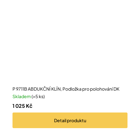
P 9711B ABDUKČNÍ KLÍN, Podložka pro polohování DK
Skladem
(>5 ks)
1 025 Kč
Detail
produktu