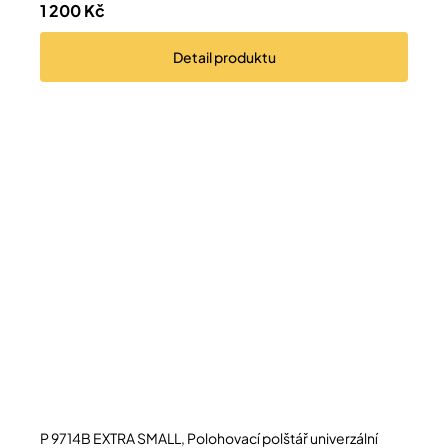
1 200 Kč
Detail
produktu
P 9714B EXTRA SMALL, Polohovací polštář univerzální