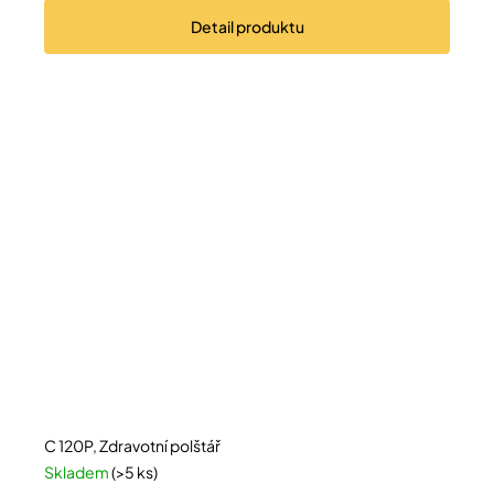
Detail
produktu
C 120P, Zdravotní polštář
Skladem
(>5 ks)