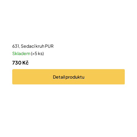
631, Sedací kruh PUR
Skladem
(>5 ks)
730 Kč
Detail
produktu