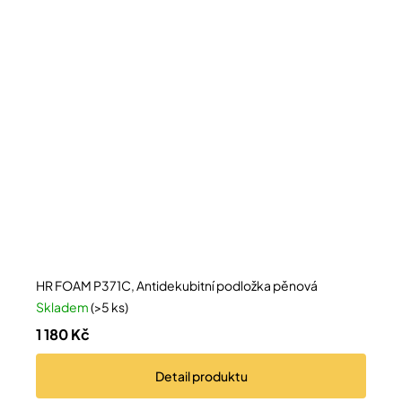
HR FOAM P371C, Antidekubitní podložka pěnová
Skladem
(>5 ks)
1 180 Kč
Detail
produktu