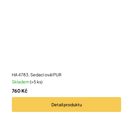
HA 4783, Sedací ovál PUR
Skladem
(>5 ks)
760 Kč
Detail
produktu