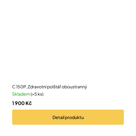
C 150P, Zdravotní polštář oboustranný
Skladem
(>5 ks)
1 900 Kč
Detail
produktu