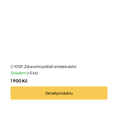
C 100P, Zdravotní polštář antidekubitní
Skladem
(>5 ks)
1 900 Kč
Detail
produktu