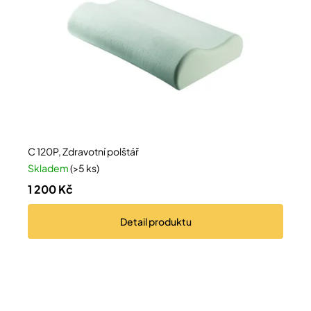
C 120P, Zdravotní polštář
Skladem
(>5 ks)
1 200 Kč
Detail
produktu