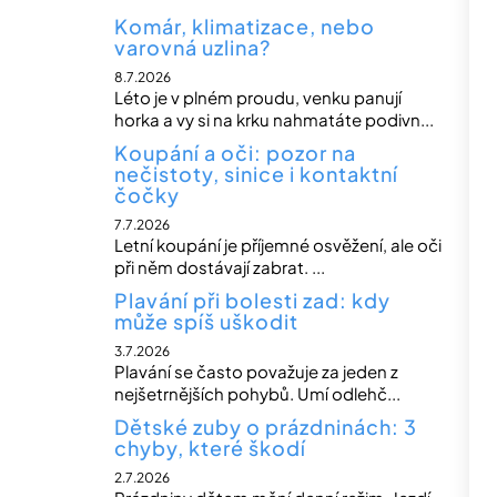
Komár, klimatizace, nebo
varovná uzlina?
8.7.2026
Léto je v plném proudu, venku panují
horka a vy si na krku nahmatáte podivn...
Koupání a oči: pozor na
nečistoty, sinice i kontaktní
čočky
7.7.2026
Letní koupání je příjemné osvěžení, ale oči
při něm dostávají zabrat. ...
Plavání při bolesti zad: kdy
může spíš uškodit
3.7.2026
Plavání se často považuje za jeden z
nejšetrnějších pohybů. Umí odlehč...
Dětské zuby o prázdninách: 3
chyby, které škodí
2.7.2026