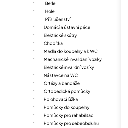
n
Berle
n
Hole
í
Příslušenství
p
Domácí a ústavní péče
a
Elektrické skútry
n
Chodítka
e
Madla do koupelny a k WC
l
Mechanické invalidaní vozíky
Elektrické invalidní vozíky
Nástavce na WC
Ortézy a bandáže
Ortopedické pomůcky
Polohovací lůžka
Pomůcky do koupelny
Pomůcky pro rehabilitaci
Pomůcky pro sebeobsluhu