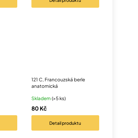
Detail
produktu
121 C, Francouzská berle
anatomická
Skladem
(>5 ks)
80 Kč
Detail
produktu