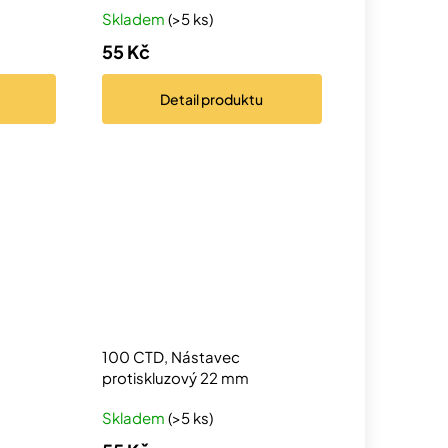
Skladem
(>5 ks)
55 Kč
Detail
produktu
100 CTD, Nástavec
protiskluzový 22 mm
Skladem
(>5 ks)