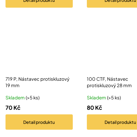
Detail
produktu
Detail
produktu
719 P, Nástavec protiskluzový
100 CTF, Nástavec
19 mm
protiskluzový 28 mm
Skladem
(>5 ks)
Skladem
(>5 ks)
70 Kč
80 Kč
Detail
produktu
Detail
produktu