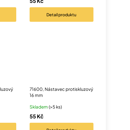
55 Kč
Detail
produktu
kluzový
71600, Nástavec protiskluzový
16 mm
Skladem
(>5 ks)
55 Kč