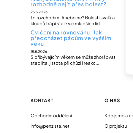
rozhodně nejít přes bolest?
25.5.2026
To rozchodím! Anebo ne? Bolesti svalů a
kloubů trápí stále víc mladších lid...
Cvičení na rovnováhu: Jak
předcházet pádům ve vyšším
věku
18.5.2026
S přibývajícím věkem se může zhoršovat
stabilita, jistota při chůzi i reakc...
Z
á
p
KONTAKT
O NÁS
a
t
Obchodní oddělení
Kdo jsme a c
í
info@penzista.net
O projektu