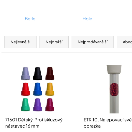
Berle
Hole
Ř
a
Nejlevnější
Nejdražší
Nejprodávanější
Abe
z
e
V
n
ý
í
p
p
i
r
s
o
p
d
r
u
o
71601 Dětský, Protiskluzový
ETR 10, Nalepovací svě
k
d
nástavec 16 mm
odrazka