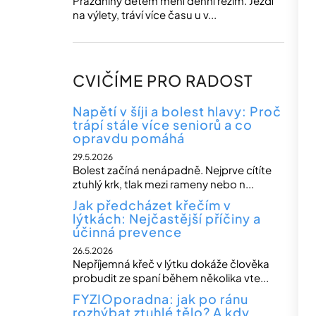
Prázdniny dětem mění denní režim. Jezdí
na výlety, tráví více času u v...
CVIČÍME PRO RADOST
Napětí v šíji a bolest hlavy: Proč
trápí stále více seniorů a co
opravdu pomáhá
29.5.2026
Bolest začíná nenápadně. Nejprve cítíte
ztuhlý krk, tlak mezi rameny nebo n...
Jak předcházet křečím v
lýtkách: Nejčastější příčiny a
účinná prevence
26.5.2026
Nepříjemná křeč v lýtku dokáže člověka
probudit ze spaní během několika vte...
FYZIOporadna: jak po ránu
rozhýbat ztuhlé tělo? A kdy