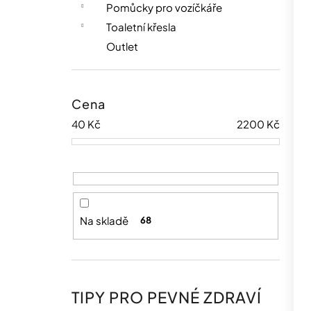
Pomůcky pro vozíčkáře
Toaletní křesla
Outlet
Cena
40
Kč
2200
Kč
Na skladě
68
TIPY PRO PEVNÉ ZDRAVÍ