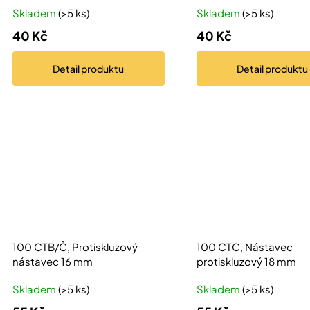
t
u
Skladem
(>5 ks)
Skladem
(>5 ks)
ů
k
40 Kč
40 Kč
t
ů
Detail
produktu
Detail
produktu
100 CTB/Č, Protiskluzový
100 CTC, Nástavec
nástavec 16 mm
protiskluzový 18 mm
Skladem
(>5 ks)
Skladem
(>5 ks)