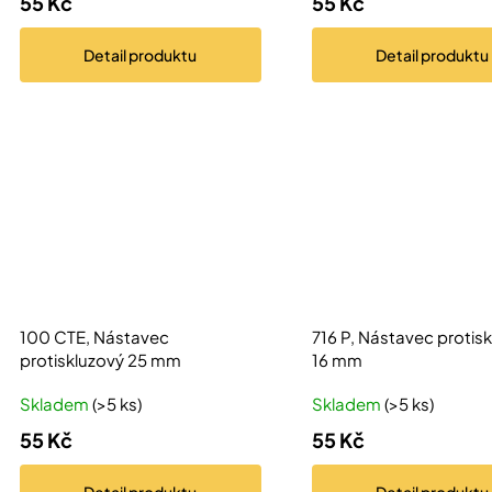
55 Kč
55 Kč
Detail
produktu
Detail
produktu
100 CTE, Nástavec
716 P, Nástavec protis
protiskluzový 25 mm
16 mm
Skladem
(>5 ks)
Skladem
(>5 ks)
55 Kč
55 Kč