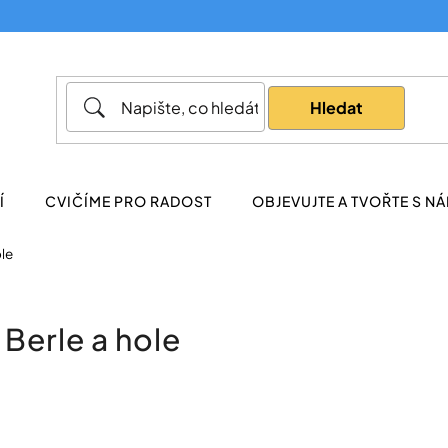
Co potřebujete najít?
Hledat
Doporučujeme
Í
CVIČÍME PRO RADOST
OBJEVUJTE A TVOŘTE S NÁ
ole
Berle a hole