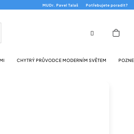
MUDr. Pavel Talaš
Potřebujete poradit?
Přihlášení
Nákup
košík
MI
CHYTRÝ PRŮVODCE MODERNÍM SVĚTEM
POZNEJ