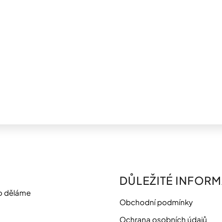
ý
p
i
s
u
DŮLEŽITÉ INFOR
o děláme
Obchodní podmínky
Ochrana osobních údajů