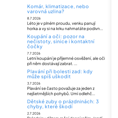
Komár, klimatizace, nebo
varovná uzlina?
8.7.2026
Léto je v plném proudu, venku panují
horka a vy si na krku nahmatáte podivn...
Koupání a oči: pozor na
nečistoty, sinice i kontaktní
čočky
7.7.2026
Letní koupání je příjemné osvěžení, ale oči
při něm dostávají zabrat. ...
Plavání při bolesti zad: kdy
může spíš uškodit
3.7.2026
Plavání se často považuje za jeden z
nejšetrnějších pohybů. Umí odlehč...
Dětské zuby o prázdninách: 3
chyby, které škodí
2.7.2026