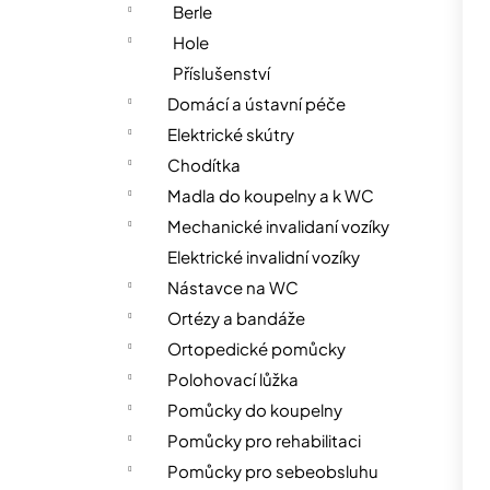
n
Berle
n
Hole
í
Příslušenství
p
Domácí a ústavní péče
a
Elektrické skútry
n
Chodítka
e
Madla do koupelny a k WC
l
Mechanické invalidaní vozíky
Elektrické invalidní vozíky
Nástavce na WC
Ortézy a bandáže
Ortopedické pomůcky
Polohovací lůžka
Pomůcky do koupelny
Pomůcky pro rehabilitaci
Pomůcky pro sebeobsluhu