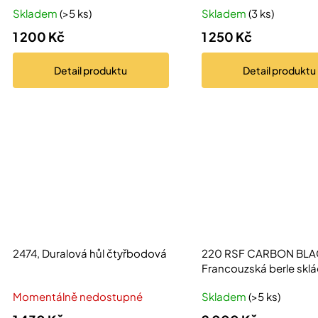
t
u
Skladem
(>5 ks)
Skladem
(3 ks)
ů
k
1 200 Kč
1 250 Kč
t
ů
Detail
produktu
Detail
produktu
2474, Duralová hůl čtyřbodová
220 RSF CARBON BLA
Francouzská berle sklá
Momentálně nedostupné
Skladem
(>5 ks)