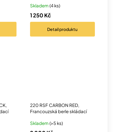
Skladem
(4 ks)
1 250 Kč
Detail
produktu
CK,
220 RSF CARBON RED,
dací
Francouzská berle skládací
Skladem
(>5 ks)