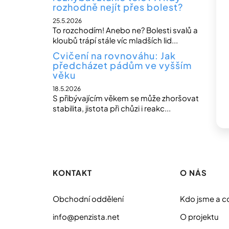
rozhodně nejít přes bolest?
25.5.2026
To rozchodím! Anebo ne? Bolesti svalů a
kloubů trápí stále víc mladších lid...
Cvičení na rovnováhu: Jak
předcházet pádům ve vyšším
věku
18.5.2026
S přibývajícím věkem se může zhoršovat
stabilita, jistota při chůzi i reakc...
Z
á
p
KONTAKT
O NÁS
a
t
Obchodní oddělení
Kdo jsme a c
í
info@penzista.net
O projektu