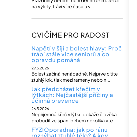
Prázdniny dětem mění denní režim. Jezdí
na výlety, tráví více času u v...
CVIČÍME PRO RADOST
Napětí v šíji a bolest hlavy: Proč
trápí stále více seniorů a co
opravdu pomáhá
29.5.2026
Bolest začíná nenápadně. Nejprve cítíte
ztuhlý krk, tlak mezi rameny nebo n...
Jak předcházet křečím v
lýtkách: Nejčastější příčiny a
účinná prevence
26.5.2026
Nepříjemná křeč v lýtku dokáže člověka
probudit ze spaní během několika vte...
FYZIOporadna: jak po ránu
rozhýbat ztuhlé tělo? A kdy