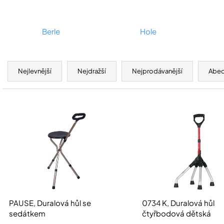
Berle
Hole
Ř
a
Nejlevnější
Nejdražší
Nejprodávanější
Abe
z
e
V
n
ý
í
p
p
i
r
s
o
p
d
r
u
o
PAUSE, Duralová hůl se
0734 K, Duralová hůl
k
d
sedátkem
čtyřbodová dětská