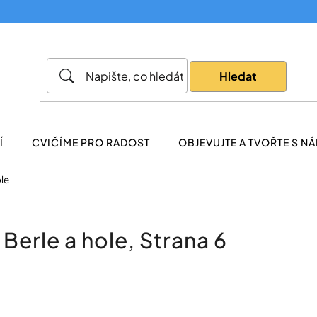
Co potřebujete najít?
Hledat
Doporučujeme
Í
CVIČÍME PRO RADOST
OBJEVUJTE A TVOŘTE S NÁ
ole
Berle a hole
, Strana 6