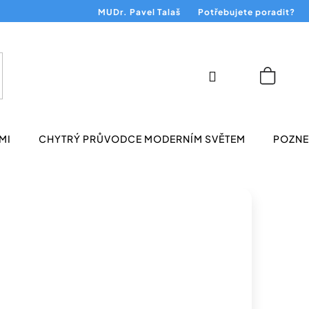
MUDr. Pavel Talaš
Potřebujete poradit?
Přihlášení
Nákup
košík
MI
CHYTRÝ PRŮVODCE MODERNÍM SVĚTEM
POZNEJ