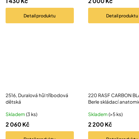
1 430 Kč
2 000 Kč
Detail
produktu
Detail
produktu
2516, Duralová hůl tříbodová
220 RASF CARBON BL
dětská
Berle skládací anatom
Skladem
(3 ks)
Skladem
(>5 ks)
2 060 Kč
2 200 Kč