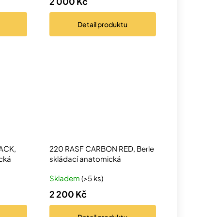
2 000 Kč
Detail
produktu
ACK,
220 RASF CARBON RED, Berle
ická
skládací anatomická
Skladem
(>5 ks)
2 200 Kč