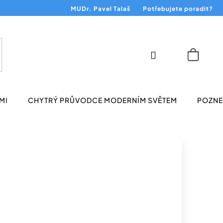
MUDr. Pavel Talaš
Potřebujete poradit?
Přihlášení
Nákup
košík
MI
CHYTRÝ PRŮVODCE MODERNÍM SVĚTEM
POZNEJ