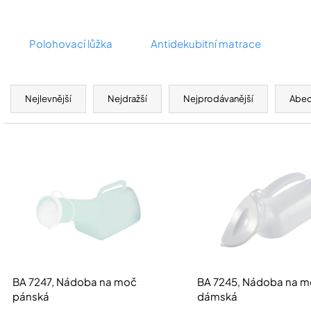
Polohovací lůžka
Antidekubitní matrace
Ř
a
Nejlevnější
Nejdražší
Nejprodávanější
Abe
z
e
V
n
ý
í
p
p
i
r
s
o
p
d
r
u
o
BA 7247, Nádoba na moč
BA 7245, Nádoba na 
k
d
pánská
dámská