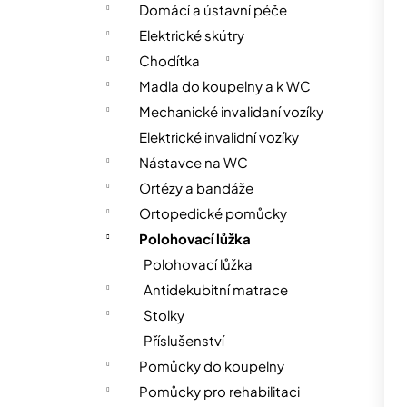
n
Domácí a ústavní péče
n
Elektrické skútry
í
Chodítka
p
Madla do koupelny a k WC
a
Mechanické invalidaní vozíky
n
Elektrické invalidní vozíky
e
Nástavce na WC
l
Ortézy a bandáže
Ortopedické pomůcky
Polohovací lůžka
Polohovací lůžka
Antidekubitní matrace
Stolky
Příslušenství
Pomůcky do koupelny
Pomůcky pro rehabilitaci