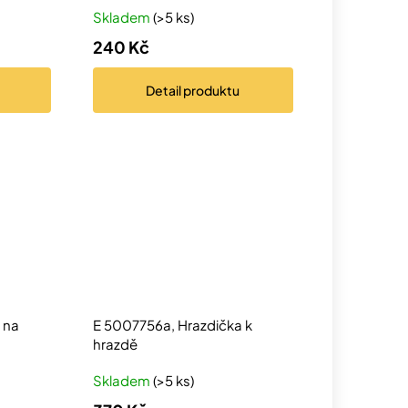
Skladem
(>5 ks)
240 Kč
Detail
produktu
 na
E 5007756a, Hrazdička k
hrazdě
Skladem
(>5 ks)