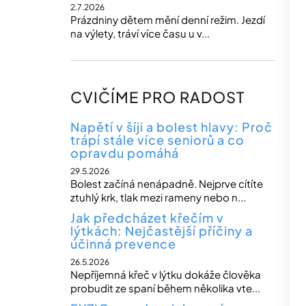
2.7.2026
Prázdniny dětem mění denní režim. Jezdí
na výlety, tráví více času u v...
CVIČÍME PRO RADOST
Napětí v šíji a bolest hlavy: Proč
trápí stále více seniorů a co
opravdu pomáhá
29.5.2026
Bolest začíná nenápadně. Nejprve cítíte
ztuhlý krk, tlak mezi rameny nebo n...
Jak předcházet křečím v
lýtkách: Nejčastější příčiny a
účinná prevence
26.5.2026
Nepříjemná křeč v lýtku dokáže člověka
probudit ze spaní během několika vte...