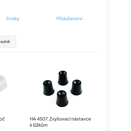
Stolky
Příslušenství
cedně
moč
HA 4507, Zvyšovací nástavce
k lůžkům