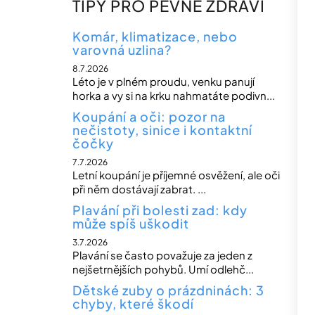
TIPY PRO PEVNÉ ZDRAVÍ
Komár, klimatizace, nebo
varovná uzlina?
8.7.2026
Léto je v plném proudu, venku panují
horka a vy si na krku nahmatáte podivn...
Koupání a oči: pozor na
nečistoty, sinice i kontaktní
čočky
7.7.2026
Letní koupání je příjemné osvěžení, ale oči
při něm dostávají zabrat. ...
Plavání při bolesti zad: kdy
může spíš uškodit
3.7.2026
Plavání se často považuje za jeden z
nejšetrnějších pohybů. Umí odlehč...
Dětské zuby o prázdninách: 3
chyby, které škodí