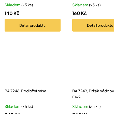
t
u
Skladem
(>5 ks)
Skladem
(>5 ks)
ů
k
140 Kč
160 Kč
t
ů
Detail
produktu
Detail
produktu
BA 7246, Podložní mísa
BA 7249, Držák nádoby
moč
Skladem
(>5 ks)
Skladem
(>5 ks)