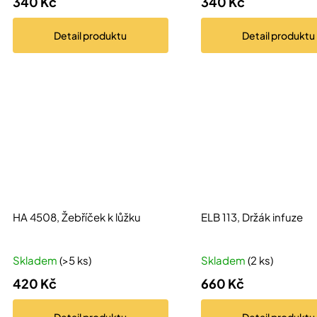
340 Kč
340 Kč
Detail
produktu
Detail
produktu
HA 4508, Žebříček k lůžku
ELB 113, Držák infuze
Skladem
(>5 ks)
Skladem
(2 ks)
420 Kč
660 Kč