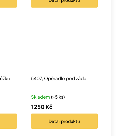
Detail
produktu
lůžku
5407, Opěradlo pod záda
Skladem
(>5 ks)
1 250 Kč
Detail
produktu