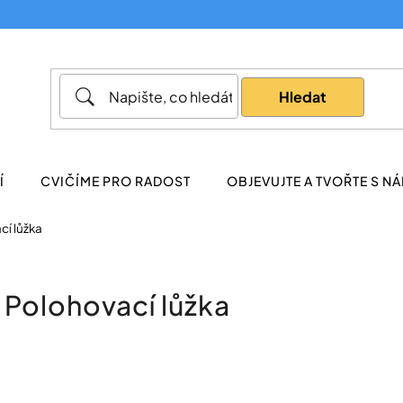
Co potřebujete najít?
Hledat
Doporučujeme
Í
CVIČÍME PRO RADOST
OBJEVUJTE A TVOŘTE S NÁ
cí lůžka
Polohovací lůžka