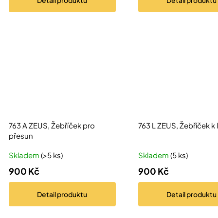
Detail
produktu
Detail
produktu
763 A ZEUS, Žebříček pro
763 L ZEUS, Žebříček k 
přesun
Skladem
(>5 ks)
Skladem
(5 ks)
900 Kč
900 Kč
Detail
produktu
Detail
produktu