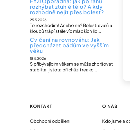
FYZIOporadna: jak po ránu
rozhýbat ztuhlé tělo? A kdy
rozhodně nejít přes bolest?
25.5.2026
To rozchodím! Anebo ne? Bolesti svalů a
kloubů trápí stále víc mladších lid...
Cvičení na rovnováhu: Jak
předcházet pádům ve vyšším
věku
18.5.2026
S přibývajícím věkem se může zhoršovat
stabilita, jistota při chůzi i reakc...
Z
á
p
KONTAKT
O NÁS
a
t
Obchodní oddělení
Kdo jsme a c