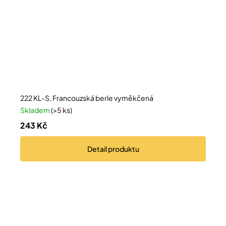
222 KL-S, Francouzská berle vyměkčená
Skladem
(>5 ks)
243 Kč
Detail
produktu