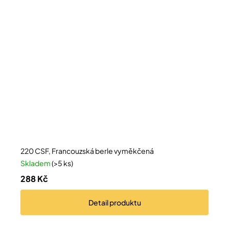
220 CSF, Francouzská berle vyměkčená
Skladem
(>5 ks)
288 Kč
Detail
produktu