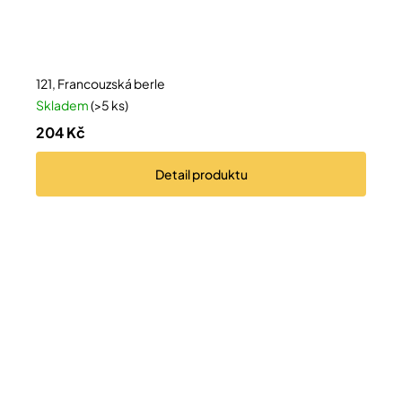
121, Francouzská berle
Skladem
(>5 ks)
204 Kč
Detail
produktu