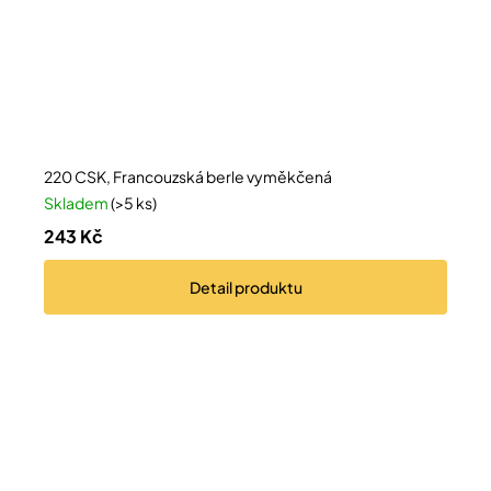
220 CSK, Francouzská berle vyměkčená
Skladem
(>5 ks)
243 Kč
Detail
produktu