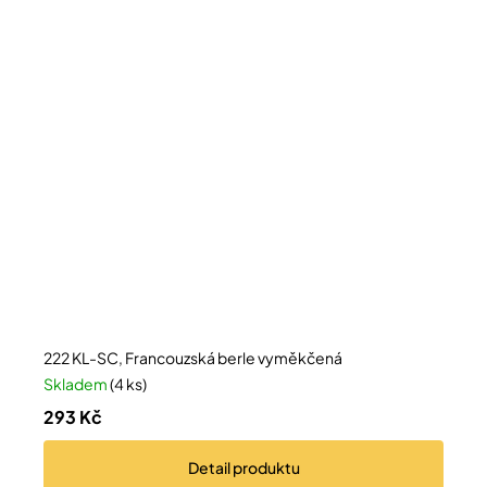
222 KL-SC, Francouzská berle vyměkčená
Skladem
(4 ks)
293 Kč
Detail
produktu