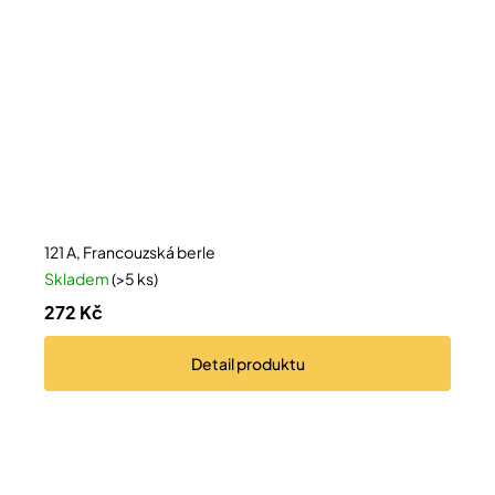
121 A, Francouzská berle
Skladem
(>5 ks)
272 Kč
Detail
produktu