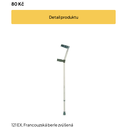
80 Kč
Přihlášení
Detail
produktu
121 EX, Francouzská berle zvýšená