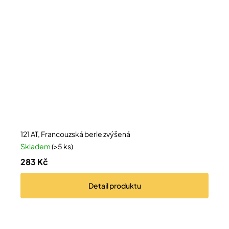
121 AT, Francouzská berle zvýšená
Skladem
(>5 ks)
283 Kč
Detail
produktu