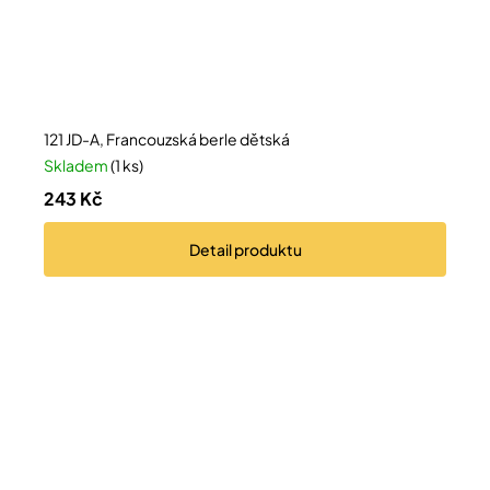
121 JD-A, Francouzská berle dětská
Skladem
(1 ks)
243 Kč
Detail
produktu