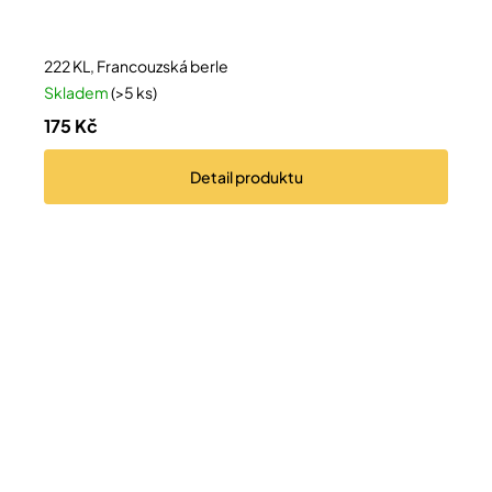
222 KL, Francouzská berle
Skladem
(>5 ks)
175 Kč
Detail
produktu