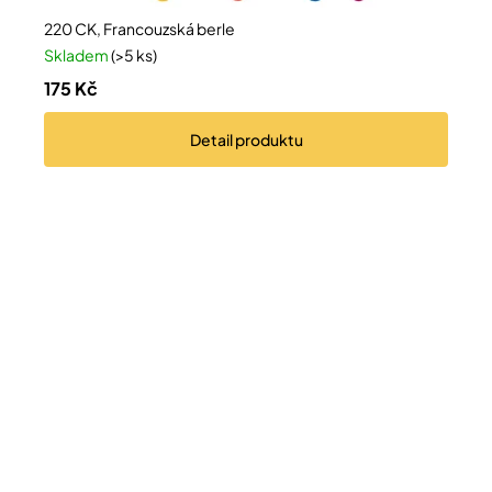
220 CK, Francouzská berle
Skladem
(>5 ks)
175 Kč
Detail
produktu