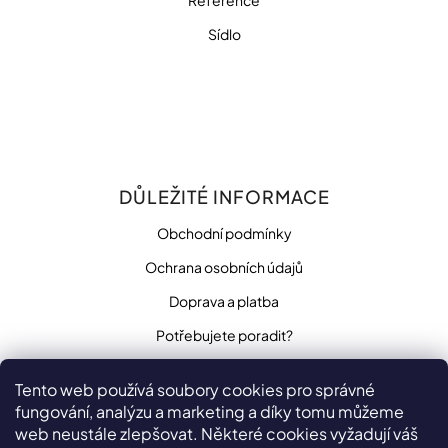
Sídlo
DŮLEŽITÉ INFORMACE
Obchodní podmínky
Ochrana osobních údajů
Doprava a platba
Potřebujete poradit?
Tento web používá soubory cookies pro správné
fungování, analýzu a marketing a díky tomu můžeme
SLEDUJTE NÁS
web neustále zlepšovat. Některé cookies vyžadují váš