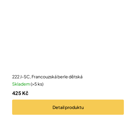
222 J-SC, Francouzská berle dětská
Skladem
(>5 ks)
425 Kč
Detail
produktu