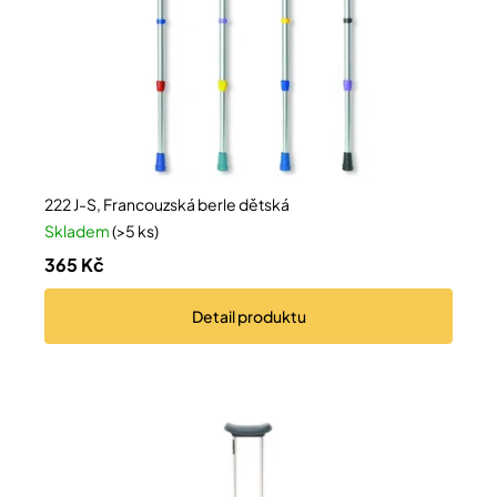
Přihlášení
222 J-S, Francouzská berle dětská
Skladem
(>5 ks)
365 Kč
Detail
produktu