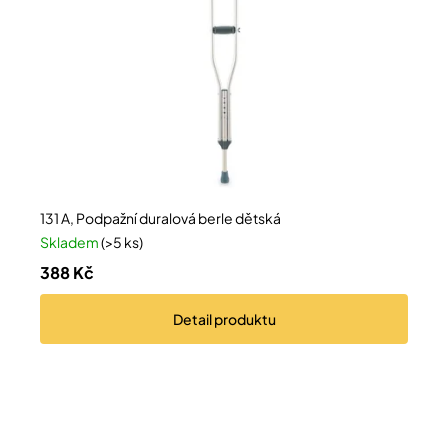
131 A, Podpažní duralová berle dětská
Skladem
(>5 ks)
388 Kč
Detail
produktu