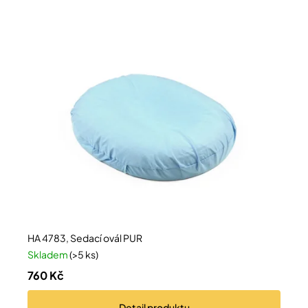
HA 4783, Sedací ovál PUR
Skladem
(>5 ks)
760 Kč
Detail
produktu