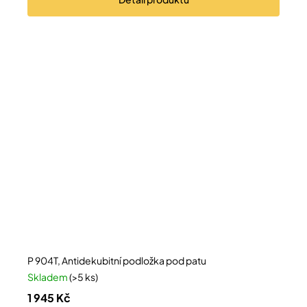
P 904T, Antidekubitní podložka pod patu
Skladem
(>5 ks)
1 945 Kč