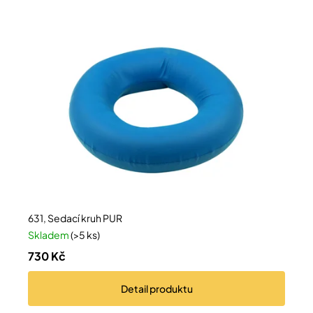
Přihlášení
631, Sedací kruh PUR
Skladem
(>5 ks)
730 Kč
Detail
produktu