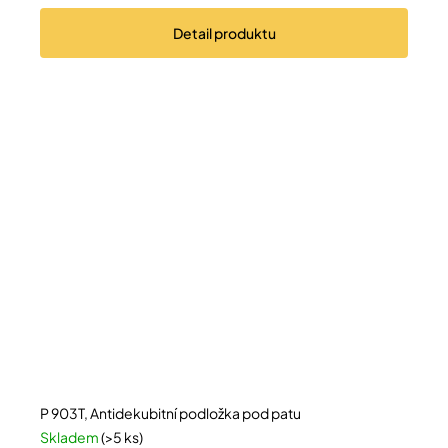
Detail
produktu
P 903T, Antidekubitní podložka pod patu
Skladem
(>5 ks)