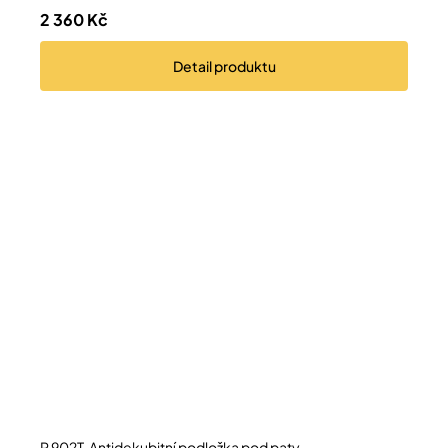
2 360 Kč
Detail
produktu
P 902T, Antidekubitní podložka pod paty